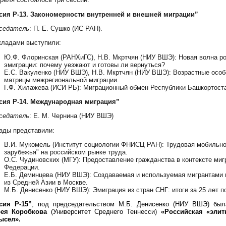
сия P-13. Закономерности внутренней и внешней миграции”
седатель
: П. Е. Сушко (ИС РАН).
кладами выступили:
Ю.Ф. Флоринская (РАНХиГС), Н.В. Мкртчян (НИУ ВШЭ): Новая волна р
эмиграции: почему уезжают и готовы ли вернуться?
Е.С. Вакуленко (НИУ ВШЭ), Н.В. Мкртчян (НИУ ВШЭ): Возрастные особ
матрицы межрегиональной миграции.
Г.Ф. Хилажева (ИСИ РБ): Миграционный обмен Республики Башкортоста
сия P-14. Международная миграция”
седатель
: Е. М. Чернина (НИУ ВШЭ)
ады представили:
В.И. Мукомель (Институт социологии ФНИСЦ РАН): Трудовая мобильнос
зарубежья" на российском рынке труда.
О.С. Чудиновских (МГУ): Предоставление гражданства в контексте миг
Федерации.
Е.Б. Деминцева (НИУ ВШЭ): Создаваемая и используемая мигрантами и
из Средней Азии в Москве.
М.Б. Денисенко (НИУ ВШЭ): Эмиграция из стран СНГ: итоги за 25 лет 
сия P-15”
, под председательством М.Б. Денисенко (НИУ ВШЭ) бы
ея Коробкова
(Университет Среднего Теннесси)
«Российская «элит
ысел».