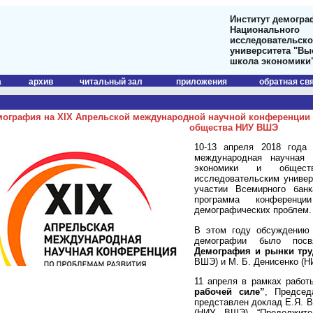
Институт демогра
Национального
исследовательско
университета "В
школа экономики
а
архив
читальный зал
приложения
обратная св
ография на XIX Апрельской международной научной конференции 
общества НИУ ВШЭ
10-13 апреля 2018 года
международная научная 
экономики и обществ
исследовательским универ
участии Всемирного бан
программа конференци
демографических проблем.
В этом году обсуждению 
демографии было по
Демография и рынки тру
ВШЭ) и М. Б. Денисенко (
11 апреля в рамках рабо
рабочей силе”
, Предсе
представлен доклад Е.Я. 
(НИУ ВШЭ) “Продолжител