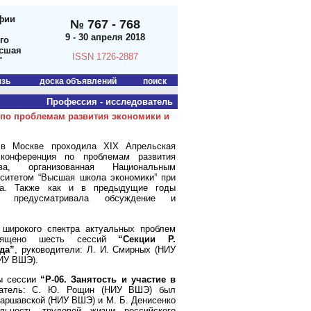
фии
№ 767 - 768
9 - 30 апреля 2018
го
ысшая
ISSN 1726-2887
"
язь
доска объявлений
поиск
Профессия - исследователь
по проблемам развития экономики и
 в Москве проходила XIX Апрельская
конференция по проблемам развития
а, организованная Национальным
ситетом “Высшая школа экономики” при
ка. Также как и в предыдущие годы
и предусматривала обсуждение и
широкого спектра актуальных проблем
священо шесть сессий
“
Секции P.
да”
, руководители: Л. И. Смирных (НИУ
НИУ ВШЭ).
ты сессии
“Р-06.
Занятость и участие в
датель: С. Ю. Рощин (НИУ ВШЭ) был
Варшавской (НИУ ВШЭ) и М. Б. Денисенко
ьность трудовой жизни российского