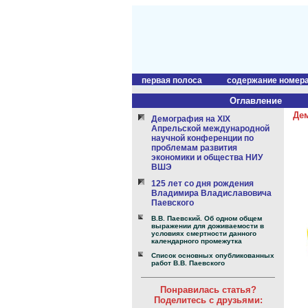
первая полоса
содержание номер
Оглавление
Дем
Демография на XIX
Апрельской международной
научной конференции по
проблемам развития
экономики и общества НИУ
ВШЭ
125 лет со дня рождения
Владимира Владиславовича
Паевского
В.В. Паевский. Об одном общем
выражении для доживаемости в
условиях смертности данного
календарного промежутка
Список основных опубликованных
работ В.В. Паевского
Понравилась статья?
Поделитесь с друзьями: