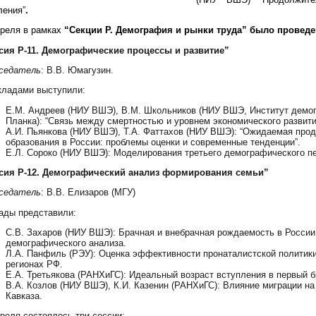
ления”
.
преля в рамках
“
Секции P. Демография и рынки труда”
было проведе
сия
Р-
11. Демографические процессы и развитие”
седатель
: В.В. Юмагузин.
кладами выступили:
Е.М. Андреев (НИУ ВШЭ), В.М. Школьников (НИУ ВШЭ, Институт демо
Планка): “Связь между смертностью и уровнем экономического развити
А.И. Пьянкова (НИУ ВШЭ), Т.А. Фаттахов (НИУ ВШЭ): “Ожидаемая про
образования в России: проблемы оценки и современные тенденции”.
Е.Л. Сороко (НИУ ВШЭ): Моделирования третьего демографического п
сия P-12. Демографический анализ формирования семьи”
седатель
: В.В. Елизаров (МГУ)
ады представили:
С.В. Захаров (НИУ ВШЭ): Брачная и внебрачная рождаемость в Росси
демографического анализа.
Л.А. Панфиль (РЭУ): Оценка эффективности пронаталистской политики
регионах РФ.
Е.А. Третьякова (РАНХиГС): Идеальный возраст вступления в первый б
В.А. Козлов (НИУ ВШЭ), К.И. Казенин (РАНХиГС): Влияние миграции н
Кавказа.
преля состоялось три сессии: