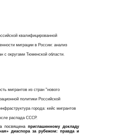
оссийской квалифицированной
енности миграции в России: анализ
н с округами Тюменской области.
ть мигрантов из стран "нового
рационной политики Российской
нфраструктура города: кейс мигрантов
после распада СССР.
ла посвящена
приглашенному докладу
ная» диаспора за рубежом: правда и