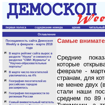
первая полоса
содержание номера
архив
читальный
Оглавление
Самые внимател
Посещаемость сайта Демоскоп
Weekly в феврале - марте 2018
года
В марте рейтинг сайта вырос в
Средние показ
разделе "Наука" и снизился в
разделах "СМИ: Журналы" и
которые открыв
"Научно-образовательные
порталы"
феврале - март
В марте число посетителей
увеличилось на 4%
странам, для ко
География посетителей из
не менее двух (
российских городов
расширилась
стали наши пос
География посещаемости по
регионам России
среднем по 89 
Самый внимательный читатель