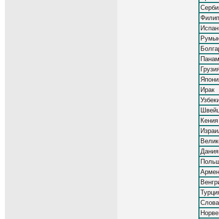
Серби
Фили
Испан
Румы
Болга
Пана
Грузи
Япони
Ирак
Узбек
Швейц
Кения
Израи
Велик
Дания
Поль
Армен
Венгр
Турци
Слова
Норве