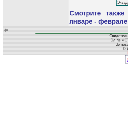
Эквад
Смотрите также
январе - феврале
Свидетель
Эл № ФС77
demos
© 