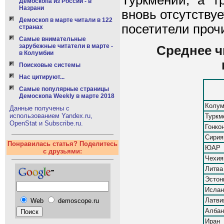
Туркмении, а т
Демоскопа из России - в
Назрани
вновь отсутствуе
Демоскоп в марте читали в 122
посетители проч
странах
Самые внимательные
зарубежные читатели в марте -
Среднее ч
в Колумбии
Поисковые системы
Нас цитируют...
Самые популярные страницы
Демоскопа Weekly в марте 2018
Колум
Данные получены с
использованием Yandex.ru,
Туркм
OpenStat и Subscribe.ru.
Гонко
Сирия
Понравилась статья? Поделитесь
ЮАР
с друзьями:
Чехия
Литва
Эстон
Ислан
Латви
Web
demoscope.ru
Албан
Иран