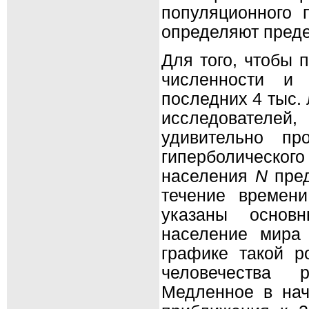
популяционного 
определяют преде
Для того, чтобы 
численности и 
последних 4 тыс.
исследователей,
удивительно пр
гиперболическог
населения
N
пред
течение време
указаны основ
население мира
графике такой р
человечества 
Медленное в нач