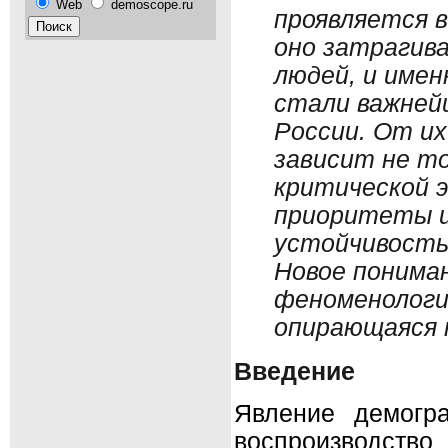
Web
demoscope.ru
проявляется в
оно затрагив
людей, и име
стали важней
России. От и
зависит не то
критической э
приоритеты и
устойчивость
Новое понима
феноменологи
опирающаяся 
Введение
Явление демогра
воспроизводств