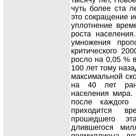
чуть более ста л
это сокращение и
уплотнение време
роста населения
умножения проп
критического 200
росло на 0,05 % в
100 лет тому наза
максимальной ско
на 40 лет ран
населения мира. 
после каждого 
приходится вр
прошедшего эт
длившегося мил
полмиллиона ле