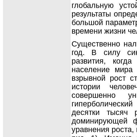
глобальную усто
результаты опред
большой параметр
времени жизни че
Существенно нал
год. В силу син
развития, когда
население мира 
взрывной рост с
истории челове
совершенно ун
гиперболически
десятки тысяч 
доминирующей ф
уравнения роста,