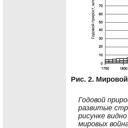
Р
ис. 2.
Мировой 
Годовой приро
развитые стр
рисунке видн
мировых война