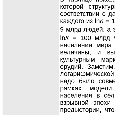
которой структу
соответствии с д
каждого из ln
К
= 1
9 млрд людей, а 
ln
К
= 100 млрд ч
населении мира
величины, и вы
культурным мар
орудий. Заметим
логарифмической 
надо было совме
рамках модели 
населения в сел
взрывной эпох
предыстории, чт