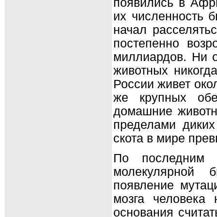
появились в Афри
их численность б
начал расселять
постепенно возр
миллиардов. Ни 
животных никогда
России живет око
же крупных обе
домашние животн
пределами диких 
скота в мире пре
По последним и
молекулярной б
появление мутац
мозга человека 
основания считат