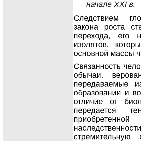
начале XXI в.
Следствием гло
закона роста ст
перехода, его 
изолятов, котор
основной массы ч
Связанность чело
обычаи, верова
передаваемые и
образовании и во
отличие от био
передается ге
приобретенной
наследственност
стремительную