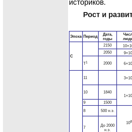
историков.
Рост и разв
Дата,
Чис
Эпоха
Период
годы
люд
2150
10×1
2050
9×1
С
1
2000
T
6×1
11
3×1
10
1840
1×1
9
1500
8
500 н.э.
8
10
До 2000
7
н.э.