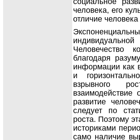
социальное разв
человека, его кул
отличие человека
Экспоненциа
индивидуальной
Человечество к
благодаря разум
информации как в
и горизонтальн
взрывного ро
взаимодействие 
развитие челове
следует по стат
роста. Поэтому э
историками перио
само наличие вы