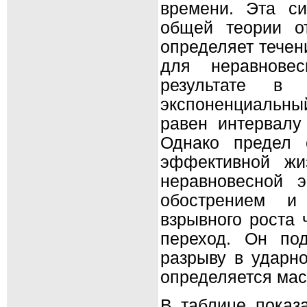
времени. Эта си
общей теории от
определяет течен
для неравновес
результате в 
экспоненциальный
равен интервалу
Однако предел 
эффективной ж
неравновесной 
обострением и 
взрывного роста 
переход. Он по
разрыву в ударно
определяется ма
В таблице показа