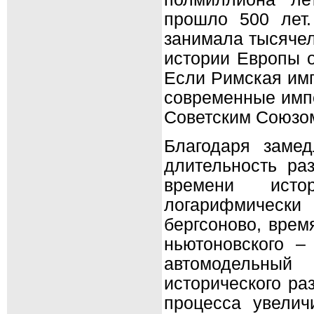
прошло 500 лет.
занимала тысячел
истории Европы 
Если Римская имп
современные импе
Советским Союзом
Благодаря заме
длительность ра
времени исто
логарифмически
бергсоново, врем
ньютоновского –
автомодельны
исторического ра
процесса увели