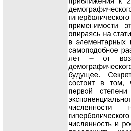
приближения к 2
демографическо
гиперболическог
применимости э
опираясь на стат
в элементарных 
самоподобное раз
лет – от возн
демографическ
будущее. Секрет
состоит в том, 
первой степени
экспоненциально
численности
гиперболическо
численность и ро