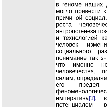
в геноме наших 
могло привести к
причиной социаль
роста человече
антропогенеза по
и технологией к
человек измен
социального ра
понимание так зн
что именно не
человечества, 
силам, определяе
его предел.
феноменологи
императива
, в
[1]
потенциалом 