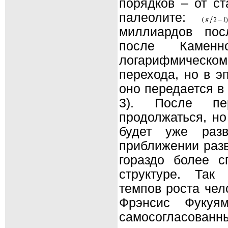
порядков – от с
палеолите:
миллиардов пос
после Камен
логарифмическо
перехода, но в 
оно передается в
3). После пер
продолжаться, но
будет уже разв
приближении разв
гораздо более 
структуре. Так
темпов роста чел
Фрэнсис Фукуям
самосогласован