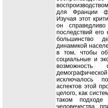
воспроизводством
для Франции ф
Изучая этот крит
он справедливо
последствий его 
большинство де
динамикой населе
в том, чтобы об
социальные и эк
возможность 
демографическ
исключалось п
аспектов этой пр
целого, как сист
таком подходе
человечества п