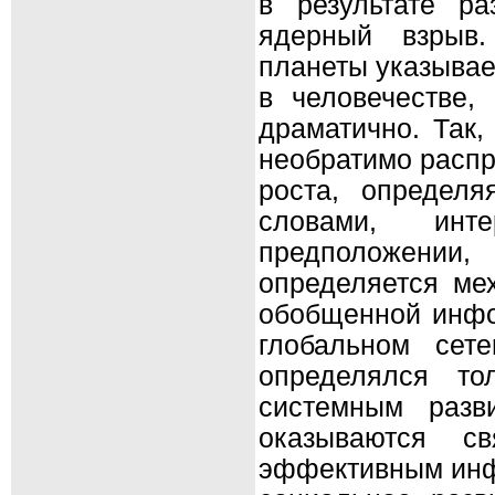
в результате ра
ядерный взрыв.
планеты указывае
в человечестве,
драматично. Так,
необратимо распр
роста, определ
словами, инт
предположении
определяется ме
обобщенной инфо
глобальном сет
определялся то
системным разв
оказываются св
эффективным инф