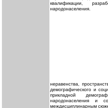
квалификации, разр
народонаселения.
неравенства, пространс
демографического и соци
прикладной демогр
народонаселения и с
междисциплинарным сюж