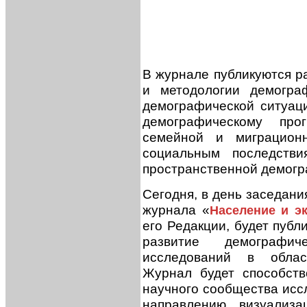
В журнале публикуются р
и методологии демогра
демографической ситуац
демографическому прог
семейной и миграционн
социальным последстви
пространственной демогр
Сегодня, в день заседан
журнала «
Население и э
его Редакции, будет пуб
развитие демографи
исследований в облас
Журнал будет способст
научного сообщества иссл
направлению, визуализа