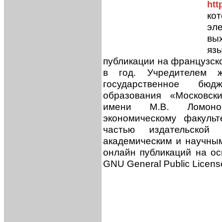
htt
ко
эл
вы
яз
публикации на французско
в год. Учредителем ж
государственное бю
образования «Московск
имени М.В. Ломонос
экономическому факуль
частью издательской 
академическим и научны
онлайн публикаций на осн
GNU General Public Licens