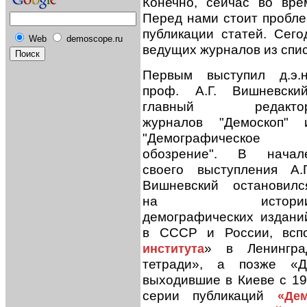
Конечно, сейчас во вре
Перед нами стоит пробл
публикации статей. Сег
Web
demoscope.ru
ведущих журналов из спи
Первым выступил д.э.н
проф. А.Г. Вишневский
главный редакто
журналов "Демоскоп" 
"Демографическое
обозрение". В начал
своего выступления А.Г
Вишневский остановилс
на истори
демографических издани
в СССР и России, всп
» в Ленингра
института
тетради», а позже «Де
выходившие в Киеве с 19
серии публикаций
«Де