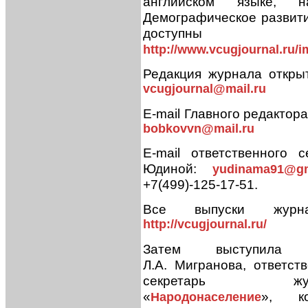
английском языке,
Демографическое развити
доступны д
http://www.vcugjournal.ru/
Редакция журнала открыт
vcugjournal@mail.ru
E-mail Главного редактор
bobkovvn@mail.ru
E-mail ответственного с
Юдиной:
yudinama91@gm
+7(499)-125-17-51.
Все выпуски журн
http://vcugjournal.ru/
Затем выступила к
Л.А. Мигранова, ответст
секретарь жур
«
», ко
Народонаселение