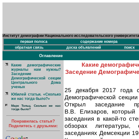
Институт демографии Национального исследовательского университет
первая полоса
содержание номера
обратная связь
доска объявлений
поиск
Оглавление
Какие демографич
Какие демографические
журналы нам нужны?
Заседение Демографиче
Заседение
Демографической секции
Центрального Дома
ученых
25 декабря 2017 года 
Юбилей статьи. «Сколько
Демографической секции
же нас тогда было?»
Открыл заседание пре
Марк Тольц. Сколько же нас
тогда было?
В.В. Елизаров, который
заседания в какой-то ст
Понравилась статья?
обзорах литературы,
Поделитесь с друзьями:
заседаниях Демсекции 198