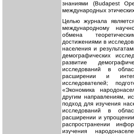
знаниями (Budapest Open
международных этических
Целью журнала являетс
международному научн
обмена теоретическ
достижениями в исследов
населения и результата
демографических иссле
развитие демографи
исследований в облас
расширении и интег
исследователей; подг
«Экономика народонасе
другим направлениям, 
подход для изучения нас
исследований в облас
расширении и упрощении
распространении инфо
изучения народонасе