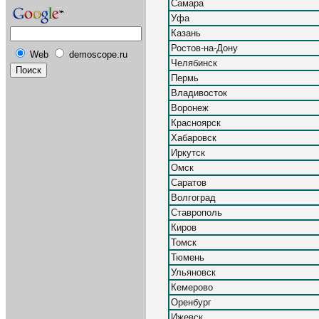
Самара
Уфа
Казань
Ростов-на-Дону
Web
demoscope.ru
Челябинск
Пермь
Владивосток
Воронеж
Красноярск
Хабаровск
Иркутск
Омск
Саратов
Волгоград
Ставрополь
Киров
Томск
Тюмень
Ульяновск
Кемерово
Оренбург
Ижевск