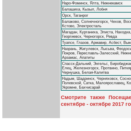
Наро-Фоминск, Ялта, Нижнекамск
Балашиха, Кызыл, Лобня
Орск, Таганрог
Балаково, Солнечногорск, Чехов, Вос
Кстово, Электросталь
Магадан, Курганиха, Элиста, Находк
Георгиевск, Черногорск, Ревда
Туапсе, Глазов, Армавир, Асбест, Вы
Назрань, Жигулевск, Лысьва, Феодоси
Покров, Переславль-Залесский, Нижня
Арзамас, Апатиты
Спасск-Дальний, Энгельс, Биробиджан
Елец, Железногорск, Протвино, Питкя
Чернушка, Белая-Калитва
Надым, Шадринск, Черняховск, Сосно
Полевской, Сатка, Малоярославец, Ко
Укромне, Бахчисарай
Смотрите также Посеща
сентябре - октябре 2017 г