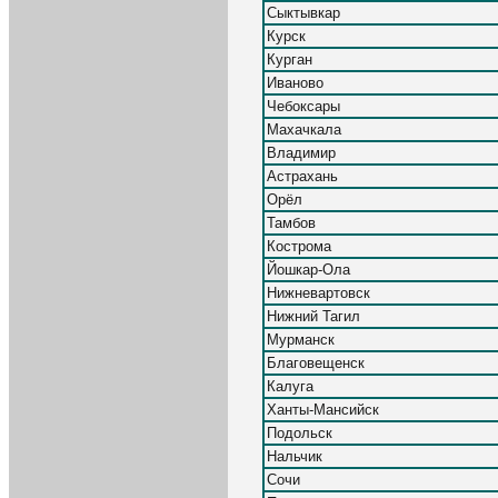
Сыктывкар
Курск
Курган
Иваново
Чебоксары
Махачкала
Владимир
Астрахань
Орёл
Тамбов
Кострома
Йошкар-Ола
Нижневартовск
Нижний Тагил
Мурманск
Благовещенск
Калуга
Ханты-Мансийск
Подольск
Нальчик
Сочи