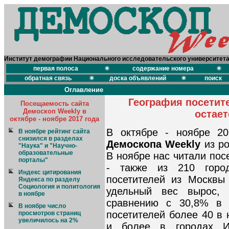
Институт демографии Национального исследовательского университет
первая полоса
содержание номера
обратная связь
доска объявлений
поиск
Оглавление
География посетит
Посещаемость сайта
Демоскоп Weekly в
остает
октябре - ноябре 2017 года
В октябре - ноябре 20
В ноябре рейтинг сайта
снизился в разделах
Демоскопа Weekly
из ро
"Наука" и "Научно-
образовательные
В ноябре нас читали посе
порталы"
- также из 210 горо
Индекс цитирования
посетителей из Москвы
Яндекса по разделу
Социология и политология
удельный вес вырос,
в ноябре
сравнению с 30,8% в 
В ноябре число
посетителей более 40 в
просмотров страниц
увеличилось на 2%
и более в городах Ис