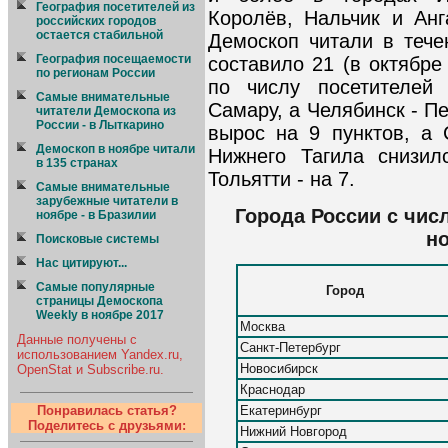
География посетителей из
Королёв, Нальчик и Анг
российских городов
остается стабильной
Демоскоп читали в тече
География посещаемости
составило 21 (в октябре
по регионам России
по числу посетителе
Самые внимательные
Самару, а Челябинск - П
читатели Демоскопа из
России - в Лыткарино
вырос на 9 пунктов, а 
Демоскоп в ноябре читали
Нижнего Тагила снизил
в 135 странах
Тольятти - на 7.
Самые внимательные
зарубежные читатели в
Города России с чис
ноябре - в Бразилии
но
Поисковые системы
Нас цитируют...
Самые популярные
Город
страницы Демоскопа
Weekly в ноябре 2017
Москва
Данные получены с
Санкт-Петербург
использованием Yandex.ru,
Новосибирск
OpenStat и Subscribe.ru.
Краснодар
Екатеринбург
Понравилась статья?
Поделитесь с друзьями:
Нижний Новгород