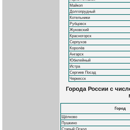
Майкоп
Долгопрудный
Котельники
Рубцовск
Жуковский
Красногорск
Серпухов
Королёв
Ангарск
Юбилейный
Истра
Сергиев Посад
Черкесск
Города России с числ
Город
Щёлково
Пушкино
Старый Оскол