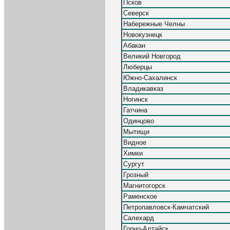
Псков
Северск
Набережные Челны
Новокузнецк
Абакан
Великий Новгород
Люберцы
Южно-Сахалинск
Владикавказ
Ногинск
Гатчина
Одинцово
Мытищи
Видное
Химки
Сургут
Грозный
Магнитогорск
Раменское
Петропавловск-Камчатский
Салехард
Горно-Алтайск