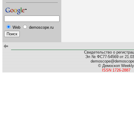
Web
demoscope.ru
Свидетельство о регистра
Эл № ФС77-54569 от 21.03.
demoscope@demoscop
© Демоскоп Weekly
ISSN 1726-2887