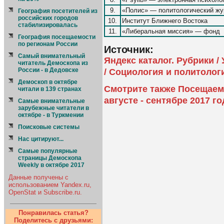
9.
«Полис» — политологический жу
География посетителей из
российских городов
10.
Институт Ближнего Востока
стабилизировалась
11.
«Либеральная миссия» — фонд
География посещаемости
по регионам России
Источник:
Самый внимательный
Яндекс каталог. Рубрики /
читатель Демоскопа из
России - в Дедовске
/ Социология и политолог
Демоскоп в октябре
Смотрите также Посещаем
читали в 139 странах
августе - сентябре 2017 го
Самые внимательные
зарубежные читатели в
октябре - в Туркмении
Поисковые системы
Нас цитируют...
Самые популярные
страницы Демоскопа
Weekly в октябре 2017
Данные получены с
использованием Yandex.ru,
OpenStat и Subscribe.ru.
Понравилась статья?
Поделитесь с друзьями: