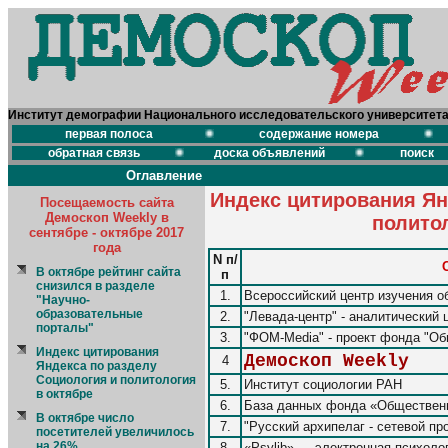
Институт демографии Национального исследовательского университет
первая полоса
содержание номера
обратная связь
доска объявлений
поиск
Оглавление
Индекс цитирования Ян
Посещаемость сайта
Демоскоп Weekly в
полито
сентябре - октябре 2017
года
N п/
В октябре рейтинг сайта
п
снизился в разделе
1.
Всероссийский центр изучения о
"Научно-
образовательные
2.
"Левада-центр" - аналитический 
порталы"
3.
"ФОМ-Media" - проект фонда "О
Индекс цитирования
Демоскоп Weekly
4
Яндекса по разделу
Социология и политология
5.
Институт социологии РАН
в октябре
6.
База данных фонда «Обществен
В октябре число
7.
"Русский архипелаг - сетевой пр
посетителей увеличилось
на 26%
8.
«Psylib» — электронная психоло