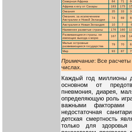
Северная Африка
84
71
6
Африка к югу от Сахары
183
175
1
Океания
35
33
3
Океания, за исключением
74
69
6
Австралии и Новой Зеландии
Австралия и Новая Зеландия
10
7
Наименее развитые страны
176
160
1
Развивающиеся страны, не
167
158
1
имеющие выхода к морю
Малые островные
79
70
6
развивающиеся государства
Мир
93
87
7
Примечание
: Все расчет
числах.
Каждый год миллионы д
основном от предот
пневмония, диарея, мал
определяющую роль игра
важными факторами 
недостаточная санитар
детская смертность яв
только для здоровья