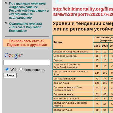
По страницам журналов
«Здравоохранение
http://childmortality.org/fi
Российской Федерации» и
IGME%20report%202017%20c
«Региональные
исследования»
Уровни и тенденции смер
Содержание журнала
«Journal of Population
лет по регионам устойчив
Economics»
Смертность де
(умершие 
Понравилась статья?
Регион
Поделитесь с друзьями:
1990
1995
20
Северная Америка и Европа
14
12
1
Северная Америка
11
9
Европа
15
13
1
Латинская Америка и
55
44
3
Карибский бассейн
Web
demoscope.ru
Центральная Азия и Южная
124
108
9
Азия
Центральная Азия
73
74
6
Южная Азия
126
109
9
Восточная Азия и Юго-
57
50
4
Восточная Азия
Восточная Азия
51
45
3
Юго-Восточная Азия
72
59
4
Западная Азия и Северная
75
62
5
Африка
Западная Азия
66
54
4