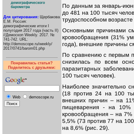
демографического
По данным за январь-июн
барометра
до 481 на 100 тысяч челов
Для цитирования:
Щербакова
трудоспособном возрасте
Е.М. Россия:
демографические итоги I
Основными причинами см
полугодия 2017 года (часть II)
//Демоскоп Weekly. 2017. №
кровообращения (31% ум
741-742. URL:
года), внешние причины с
http://demoscope.ru/weekly/
2017/0741/barom01.php
По сравнению с первым п
снизилась по всем осн
Понравилась статья?
Поделитесь с друзьями:
паразитарных заболевани
100 тысяч человек).
Наиболее значительно сн
(18 против 24 на 100 ты
Web
demoscope.ru
внешних причин – на 11%
пищеварения - на 10% 
кровообращения – на 7% (
5,5% (73 против 77 на 10
на 8,6% (рис. 29).