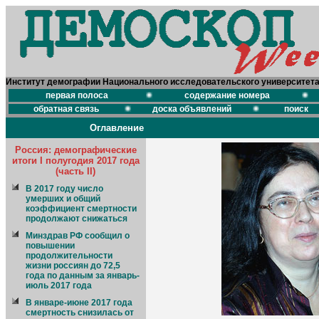
Институт демографии Национального исследовательского университет
первая полоса
содержание номера
обратная связь
доска объявлений
поиск
Оглавление
Россия: демографические
итоги I полугодия 2017 года
(часть II)
В 2017 году число
умерших и общий
коэффициент смертности
продолжают снижаться
Минздрав РФ сообщил о
повышении
продолжительности
жизни россиян до 72,5
года по данным за январь-
июль 2017 года
В январе-июне 2017 года
смертность снизилась от