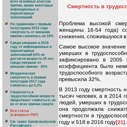
всех основных классов
Смертность в трудосп
причин, кроме некоторых
инфекционных и
паразитарных
заболеваний
Проблема высокой смер
По сравнению с первым
полугодием 2016 года
женщины 16-54 года) с
смертность от внешних
снижения, сложившуюся в 
причин снизилась на 10%
Среди умерших в 2016
Самое высокое значение 
году от инфекционных и
паразитарных
умерших в трудоспособн
заболеваний 64% не
зафиксировано в 2005 
достигли возраста 45 лет,
среди умерших от
коэффициента было немн
внешних причин - 45%
трудоспособного возрас
Младенческая
смертность в первом
превысила 32%.
полугодии 2017 года
снизилась до 5,3‰
В 2013 году смертность 
Смертность в
тысяч человек, а в 2014 
трудоспособном возрасте
продолжает снижаться, но
людей, умерших в трудос
не от всех причин смерти
она продолжала снижат
Вся статья
смертности в трудоспосо
(в формате PDF)
году и 518 в 2016 году
.
[21]
См. также Архив выпусков
Российского