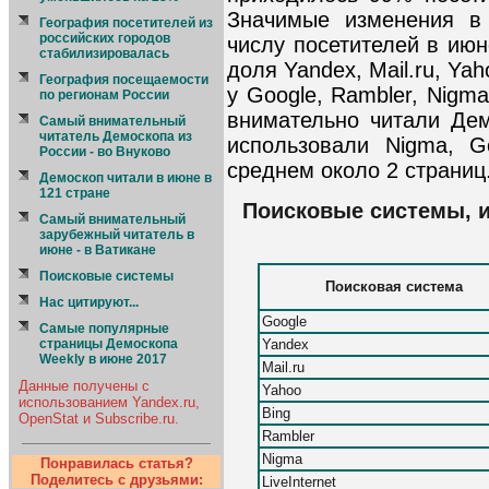
Значимые изменения в 
География посетителей из
российских городов
числу посетителей в ию
стабилизировалась
доля Yandex, Mail.ru, Yah
География посещаемости
у Google, Rambler, Nigma
по регионам России
внимательно читали Дем
Cамый внимательный
читатель Демоскопа из
использовали Nigma, G
России - во Внуково
среднем около 2 страниц
Демоскоп читали в июне в
121 стране
Поисковые системы, 
Самый внимательный
зарубежный читатель в
июне - в Ватикане
Поисковые системы
Поисковая система
Нас цитируют...
Google
Самые популярные
Yandex
страницы Демоскопа
Weekly в июне 2017
Mail.ru
Данные получены с
Yahoo
использованием Yandex.ru,
Bing
OpenStat и Subscribe.ru.
Rambler
Nigma
Понравилась статья?
Поделитесь с друзьями:
LiveInternet