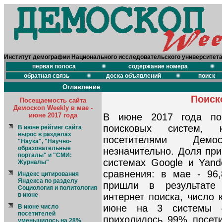
Институт демографии Национального исследовательского университет
первая полоса
содержание номера
обратная связь
доска объявлений
поиск
Оглавление
Поиск
Посещаемость сайта
Демоскоп Weekly в мае -
июне 2017 года
В июне 2017 года по
поисковых систем, 
В июне рейтинг сайта
вырос в разделах
посетителями Демо
"Наука", "Научно-
образовательные
незначительно. Доля пр
порталы" и "СМИ:
системах Google и Yand
Журналы"
сравнения: в мае - 96
Индекс цитирования
Яндекса по разделу
пришли в результате 
Социология и политология
в июне
интернет поиска, число 
июне на 3 системы -
В июне число
посетителей
приходилось 99% посети
уменьшилось на 28%