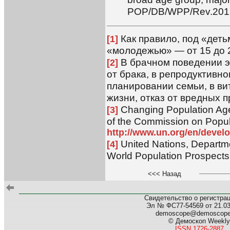
POP/DB/WPP/Rev.201
Как правило, под «деть
[1]
«молодежью» — от 15 до 
В брачном поведении эт
[2]
от брака, в репродуктивн
планировании семьи, в в
жизни, отказ от вредных п
Changing Population Age
[3]
of the Commission on Popul
http://www.un.org/en/devel
United Nations, Departme
[4]
World Population Prospects
<<< Назад
Свидетельство о регистра
Эл № ФС77-54569 от 21.03.
demoscope@demoscop
© Демоскоп Weekly
ISSN 1726-2887