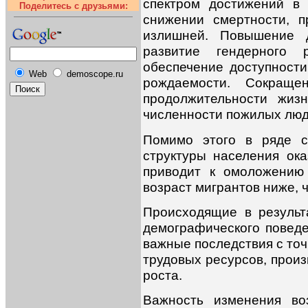
спектром достижений в 
Поделитесь с друзьями:
снижении смертности, п
излишней. Повышение д
развитие гендерного 
обеспечение доступност
Web
demoscope.ru
рождаемости. Сокраще
продолжительности жиз
численности пожилых люде
Помимо этого в ряде с
структуры населения ок
приводит к омоложению 
возраст мигрантов ниже, 
Происходящие в результ
демографического повед
важные последствия с точ
трудовых ресурсов, произ
роста.
Важность изменения во