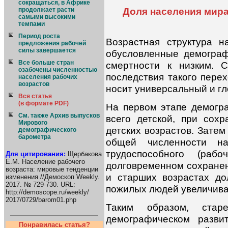
сокращаться, в Африке
Доля населения мира
продолжает расти
самыми высокими
темпами
Период роста
Возрастная структура н
предложения рабочей
силы завершается
обусловленные демограф
Все больше стран
смертности к низким. 
озабочены численностью
последствия такого пере
населения рабочих
возрастов
носит универсальный и гл
Вся статья
(в формате PDF)
На первом этапе демогра
См. также Архив выпусков
всего детской, при сох
Мирового
детских возрастов. Зате
демографического
барометра
общей численности на
трудоспособного (раб
Для цитирования:
Щербакова
Е.М. Население рабочего
долговременном сохранен
возраста: мировые тенденции
и старших возрастах до
изменения //Демоскоп Weekly.
2017. № 729-730. URL:
пожилых людей увеличивае
http://demoscope.ru/weekly/
2017/0729/barom01.php
Таким образом, стар
демографическом разви
Понравилась статья?