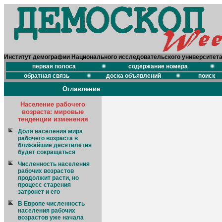
Институт демографии Национального исследовательского университет
первая полоса
содержание номера
обратная связь
доска объявлений
поиск
Оглавление
Население рабочего
возраста: мировые
тенденции изменения
Доля населения мира
рабочего возраста в
ближайшие десятилетия
будет сокращаться
Численность населения
рабочих возрастов
продолжит расти, но
процесс старения
затронет и его
В Европе численность
населения рабочих
возрастов уже начала