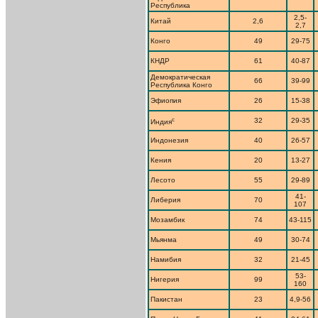
Республика
2,5-
Китай
2,6
2,7
Конго
49
29-75
КНДР
61
40-87
Демократическая
66
39-99
Республика Конго
Эфиопия
26
15-38
c
32
29-35
Индия
Индонезия
40
26-57
Кения
20
13-27
Лесото
55
29-89
41-
Либерия
70
107
Мозамбик
74
43-115
Мьянма
49
30-74
Намибия
32
21-45
53-
Нигерия
99
160
Пакистан
23
4,9-56