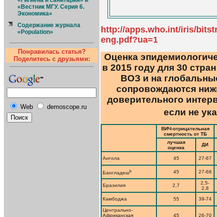
«Гигиена и санитария» и
«Вестник МГУ. Серия 6.
Экономика»
Содержание журнала
http://apps.who.int/iris/bi
«Population»
eng.pdf?ua=1
Понравилась статья?
Оценка эпидемиологиче
Поделитесь с друзьями:
в 2015 году для 30 стра
ВОЗ и на глобальны
сопровождаются ниж
доверительного интерва
Web
demoscope.ru
если не ук
ВИЧ-отрицательная
смертность от ТБ
лучшая
ДИ
оценка
Ангола
45
27-67
b
45
27-68
Бангладеш
2,5-
Бразилия
2,7
2,8
Камбоджа
55
39-74
Центрально-
Африканская
45
26-70