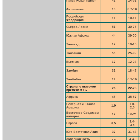
Папуа Новая Гвинея
41
24-61
Филиппины
13
8,7-19
Российская
11
10-11
Федерация
Сьерра Леоне
51
30-76
Южная Африка
44
39-50
Таиланд
12
10-15
Танзания
56
25-99
Вьетнам
17
12-23
Замбия
31
18-47
Замбабве
11
6,3-16
Страны с высоким
25
22-28
бременем ТБ
Африка
45
35-57
Северная и Южная
1,8-
1,9
Америка
2,0
Восточное Средизем-
12
5,8-21
номорье
3,4-
Европа
3,5
3,6
Юго-Восточная Азия
37
31-43
Западная часть
4,4-