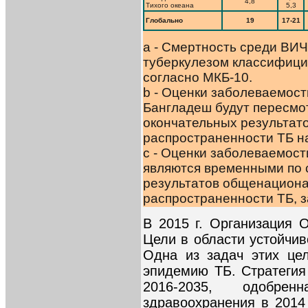
4,8
Тихого океана
5,3
Глобально
19
17-21
a - Смертность среди ВИ
туберкулезом классифици
согласно МКБ-10.
b - Оценки заболеваемост
Бангладеш будут пересмо
окончательных результат
распространенности ТБ на
c - Оценки заболеваемост
являются временными по 
результатов общенациона
распространенности ТБ, з
В 2015 г. Организация
Цели в области устойчив
Одна из задач этих це
эпидемию ТБ. Стратегия
2016-2035, одобрен
здравоохранения в 2014 г