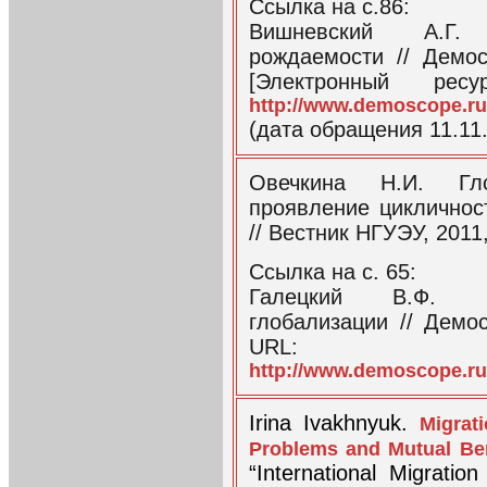
Ссылка на с.86:
Вишневский А.Г. 
рождаемости // Демо
[Электронный рес
http://www.demoscope.ru
(дата обращения 11.11
Овечкина Н.И. Гло
проявление цикличнос
// Вестник НГУЭУ, 2011
Ссылка на с. 65:
Галецкий В.Ф. Ф
глобализации // Демо
URL:
http://www.demoscope.ru/
Irina Ivakhnyuk.
Migrat
Problems and Mutual Ben
“International Migrati