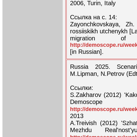
2006, Turin, Italy
Ссылка на с. 14:
Zayonchkovskaya, Zh.
rossiiskikh utchenykh [L
migration of R
http://demoscope.ru/wee
[in Russian].
Russia 2025. Scenar
M.Lipman, N.Petrov (Edt
Ссылки:
S.Zakharov (2012) 'Kak
Demoscope W
http://demoscope.ru/wee
2013
A.Treivish (2012) 'Szha
Mezhdu Real'nost'