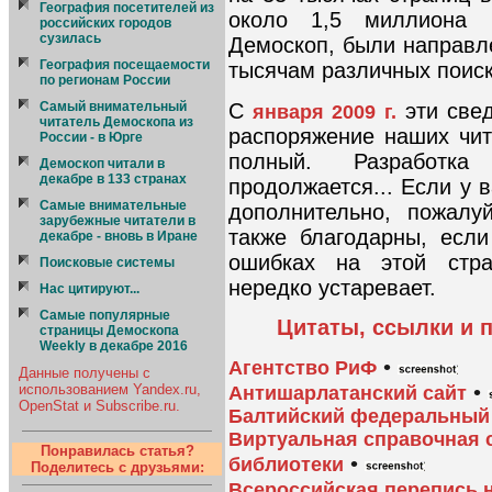
География посетителей из
около 1,5 миллиона 
российских городов
сузилась
Демоскоп, были направ
География посещаемости
тысячам различных поис
по регионам России
С
эти све
Cамый внимательный
января 2009 г.
читатель Демоскопа из
распоряжение наших чит
России - в Юрге
полный. Разработка
Демоскоп читали в
декабре в 133 странах
продолжается... Если у 
Самые внимательные
дополнительно, пожалу
зарубежные читатели в
также благодарны, есл
декабре - вновь в Иране
ошибках на этой стра
Поисковые системы
нередко устаревает.
Нас цитируют...
Самые популярные
Цитаты, ссылки и 
страницы Демоскопа
Weekly в декабре 2016
•
Агентство РиФ
Данные получены с
•
использованием Yandex.ru,
Антишарлатанский сайт
OpenStat и Subscribe.ru.
Балтийский федеральный 
Виртуальная справочная 
Понравилась статья?
•
библиотеки
Поделитесь с друзьями:
Всероссийская перепись н