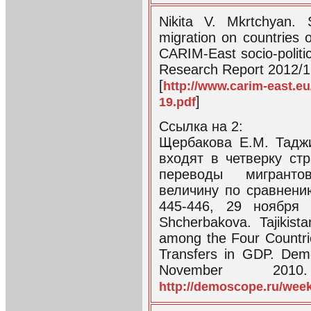
Nikita V. Mkrtchyan. S
migration on countries o
CARIM-East socio-polit
Research Report 2012/
[
http://www.carim-east.e
]
19.pdf
Ссылка на 2:
Щербакова Е.М. Тадж
входят в четверку ст
переводы мигранто
величину по сравнен
445-446, 29 ноября 
Shcherbakova. Tajikist
among the Four Countri
Transfers in GDP. Dem
November 2010
http://demoscope.ru/wee