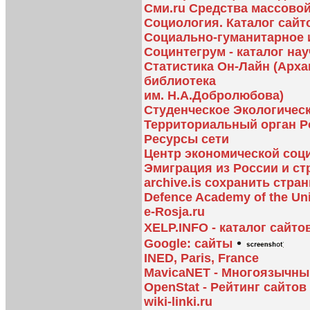
Сми.ru Средства массово
Социология. Каталог сайт
Социально-гуманитарное 
Социнтегрум - каталог на
Статистика Он-Лайн (Арха
библиотека
им. Н.А.Добролюбова)
Студенческое Экологичес
Территориальный орган Ро
Ресурсы сети
Центр экономической со
Эмиграция из России и ст
archive.is сохранить стра
Defence Academy of the Un
e-Rosja.ru
XELP.INFO - каталог сайто
•
Google: сайты
INED, Paris, France
MavicaNET - Многоязычны
OpenStat - Рейтинг сайтов
wiki-linki.ru