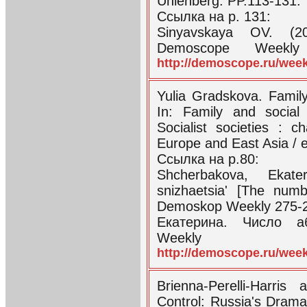
Uhlenberg. PP.113-131.
Ссылка на p. 131:
Sinyavskaya OV. (20
Demoscope Weekly 
http://demoscope.ru/wee
Yulia Gradskova. Famil
In: Family and social
Socialist societies : 
Europe and East Asia / 
Ссылка на р.80:
Shcherbakova, Ekate
snizhaetsia' [The numb
Demoskop Weekly 275-2
Екатерина. Число а
Weekly
http://demoscope.ru/wee
Brienna-Perelli-Harri
Control: Russia's Dramati