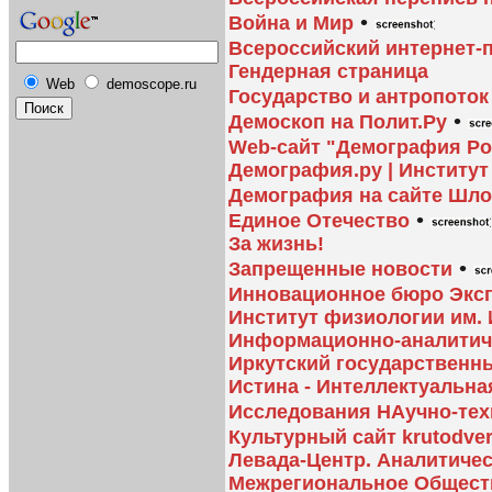
•
Война и Мир
Всероссийский интернет-
Гендерная страница
Web
demoscope.ru
Государство и антропоток
•
Демоскоп на Полит.Ру
Web-сайт "Демография Ро
Демография.ру | Институ
Демография на сайте Шло
•
Единое Отечество
За жизнь!
•
Запрещенные новости
Инновационное бюро Экс
Институт физиологии им. 
Информационно-аналитичес
Иркутский государственн
Истина - Интеллектуальна
Исследования НАучно-те
Культурный сайт krutodver
Левада-Центр. Аналитиче
Межрегиональное Общест