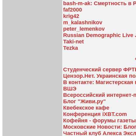
bash-m-ak: Смертность в 
faf2000
krig42
m_kalashnikov
peter_lemenkov
Russian Demographic Live 
Taki-net
Tezka
Студенческий сервер ФР
Цензор.Нет. Украинская п
В контакте: Магистерска
ВШЭ
Всероссийский интернет-
Блог "Живи.ру"
Квебекское кафе
Конференция iXBT.com
Кофейня - форумы газет
Московские Новости: Блог
Частный клуб Алекса Экс