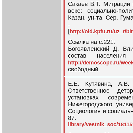
Сакаев В.Т. Миграции
веке: социально-поли
Казан. ун-та. Сер. Гуман
- с.2
[
http://old.kpfu.ru/uz_r/
Ссылка на с.221:
Богоявленский Д. Вл
состав населения
http://demoscope.ru/wee
свободный.
Е.Е. Кутявина, А.В.
Ответственное дето
установках соврем
Нижегородского униве
Социология и социальна
87
library/vestnik_soc/1811