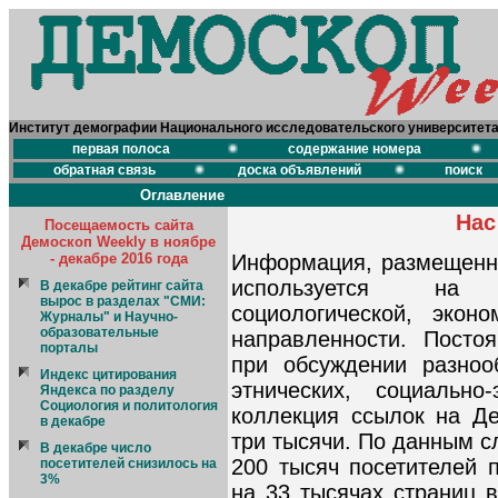
Институт демографии Национального исследовательского университет
первая полоса
содержание номера
обратная связь
доска объявлений
поиск
Оглавление
Нас
Посещаемость сайта
Демоскоп Weekly в ноябре
- декабре 2016 года
Информация, размещенн
используется на 
В декабре рейтинг сайта
вырос в разделах "СМИ:
социологической, экон
Журналы" и Научно-
образовательные
направленности. Посто
порталы
при обсуждении разноо
Индекс цитирования
этнических, социально
Яндекса по разделу
Социология и политология
коллекция ссылок на Д
в декабре
три тысячи. По данным с
В декабре число
200 тысяч посетителей
посетителей снизилось на
3%
на 33 тысячах страниц в