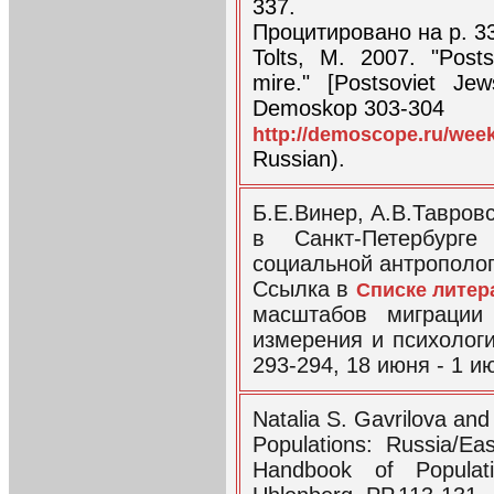
337.
Процитировано на р. 3
Tolts, M. 2007. "Post
mire." [Postsoviet Je
Demoskop 303-304
http://demoscope.ru/wee
Russian).
Б.Е.Винер, А.В.Тавров
в Санкт-Петербург
социальной антропологи
Ссылка в
Списке литер
масштабов миграции 
измерения и психолог
293-294, 18 июня - 1 и
Natalia S. Gavrilova and
Populations: Russia/Eas
Handbook of Populat