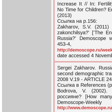
Increase It // In: Ferti
No Time for Children? 
(2013)
Ссылка на p.156:
Zakharov, S.V. (2011) 
zakonchilsya?' ['The E
Russia?' Demoscope w
453-4,
http://demoscope.ru/wee
date accessed 4 Novem
Sergei Zakharov. Russi
second demographic tra
2008 V.19 - ARTICLE 24
Ссылка в References (p
Bodrova, V. (2002).
россияне? [How many 
Demoscope-Weekl
http://www.demoscope.ru