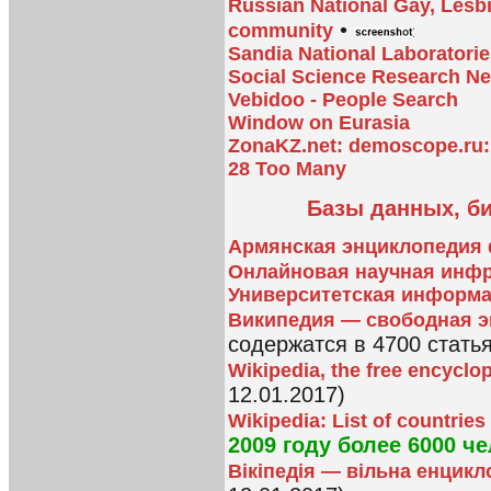
Russian National Gay, Lesbi
•
community
Sandia National Laboratori
Social Science Research N
Vebidoo - People Search
Window on Eurasia
ZonaKZ.net: demoscope.ru
28 Too Many
Базы данных, би
Армянская энциклопедия 
Онлайновая научная инфр
Университетская информа
Википедия — свободная 
содержатся в 4700 статья
Wikipedia, the free encyclo
12.01.2017)
Wikipedia: List of countries
2009 году более 6000 че
Вікіпедія — вільна енцикл