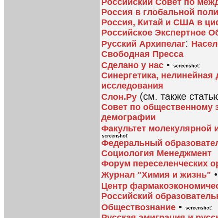
Российский Совет по ме
Россия в глобальной поли
Россия, Китай и США в ц
Российское Экспертное О
:
Русский Архипелаг
Насел
Свободная Пресса
•
Сделано у нас
Синергетика, нелинейная
исследования
(см. также стать
Слон.Ру
Совет по общественному 
демографии
Факультет молекулярной 
Федеральный образовате
Социология Менеджмент
Форум переселенческих о
Журнал "Химия и жизнь"
Центр фармакоэкономиче
Российский образователь
•
Обществознание
Русская эмиграция и русс