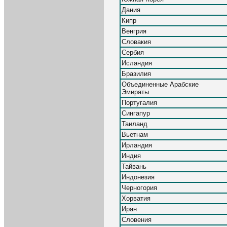
Дания
Кипр
Венгрия
Словакия
Сербия
Исландия
Бразилия
Объединенные Арабские
Эмираты
Португалия
Сингапур
Таиланд
Вьетнам
Ирландия
Индия
Тайвань
Индонезия
Черногория
Хорватия
Иран
Словения