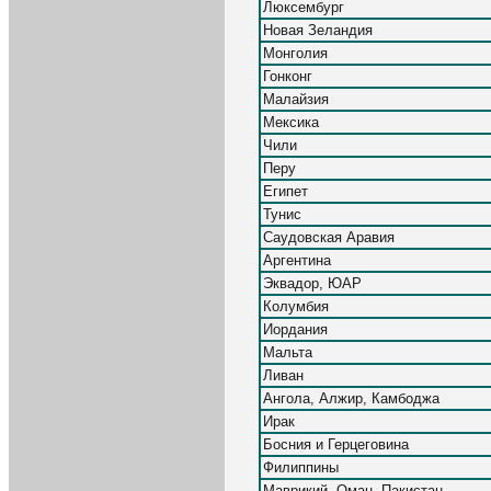
Люксембург
Новая Зеландия
Монголия
Гонконг
Малайзия
Мексика
Чили
Перу
Египет
Тунис
Саудовская Аравия
Аргентина
Эквадор, ЮАР
Колумбия
Иордания
Мальта
Ливан
Ангола, Алжир, Камбоджа
Ирак
Босния и Герцеговина
Филиппины
Маврикий, Оман, Пакистан