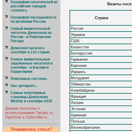
География посетителей из
Визиты посе
российских городов
сузилась
География посещаемости
Страна
по регионам России
Россия
Cамый внимательный
читатель Демоскопа из
Украина
России - в Павловском
США
Посаде
Казахстан
Демоскоп читали в
сентябре в 131 стране
Белоруссия
Самые внимательные
Германия
зарубежные читатели в
Киргизия
сентябре - в Боснии и
Герцеговине
Израиль
Молдавия
Поисковые системы
Узбекистан
Нас цитируют...
Азербайджан
Самые популярные
Франция
страницы Демоскопа
Weekly в сентябре 2016
Латвия
Данные получены с
Эстония
использованием Yandex.ru,
Армения
OpenStat и Subscribe.ru.
Польша
Великобритания
Понравилась статья?