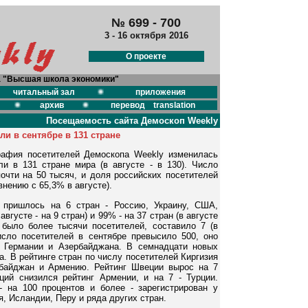
№ 699 - 700
3 - 16 октября 2016
О проекте
а "Высшая школа экономики"
читальный зал
приложения
архив
перевод translation
Посещаемость сайта Демоскоп Weekly
ли в сентябре в 131 стране
графия посетителей Демоскопа Weekly изменилась
ли в 131 стране мира (в августе - в 130). Число
очти на 50 тысяч, и доля российских посетителей
внению с 65,3% в августе).
 пришлось на 6 стран - Россию, Украину, США,
вгусте - на 9 стран) и 99% - на 37 стран (в августе
ц было более тысячи посетителей, составило 7 (в
число посетителей в сентябре превысило 500, оно
е Германии и Азербайджана. В семнадцати новых
. В рейтинге стран по числу посетителей Киргизия
байджан и Армению. Рейтинг Швеции вырос на 7
иций снизился рейтинг Армении, и на 7 - Турции.
 на 100 процентов и более - зарегистрирован у
я, Исландии, Перу и ряда других стран.