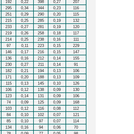
192
0,22
398
0,27
207
295
0,34
344
0,23
116
251
0,29
290
0,20
115
215
0,25
285
0,19
132
233
0,27
281
0,19
120
219
0,26
258
0,18
117
214
0,25
238
0,16
111
97
0,11
223
0,15
229
146
0,17
216
0,15
147
136
0,16
212
0,14
155
230
0,27
211
0,14
91
182
0,21
194
0,13
106
171
0,20
188
0,13
109
115
0,13
145
0,10
126
106
0,12
138
0,09
130
123
0,14
131
0,09
106
74
0,09
125
0,09
168
103
0,12
116
0,08
112
84
0,10
102
0,07
121
85
0,10
97
0,07
114
134
0,16
94
0,06
70
78
0,09
77
0,05
98