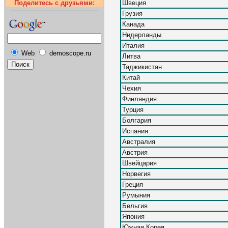
Поделитесь с друзьями:
Швеция
Грузия
Канада
Нидерланды
Италия
Web
demoscope.ru
Литва
Таджикистан
Китай
Чехия
Финляндия
Турция
Болгария
Испания
Австралия
Австрия
Швейцария
Норвегия
Греция
Румыния
Бельгия
Япония
Южная Корея