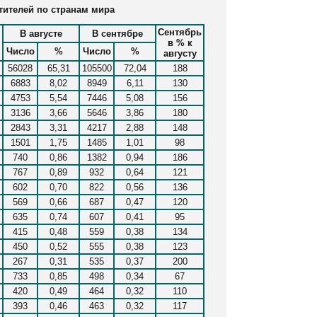
тителей по странам мира
Сентябрь
В августе
В сентябре
в % к
Число
%
Число
%
августу
56028
65,31
105500
72,04
188
6883
8,02
8949
6,11
130
4753
5,54
7446
5,08
156
3136
3,66
5646
3,86
180
2843
3,31
4217
2,88
148
1501
1,75
1485
1,01
98
740
0,86
1382
0,94
186
767
0,89
932
0,64
121
602
0,70
822
0,56
136
569
0,66
687
0,47
120
635
0,74
607
0,41
95
415
0,48
559
0,38
134
450
0,52
555
0,38
123
267
0,31
535
0,37
200
733
0,85
498
0,34
67
420
0,49
464
0,32
110
393
0,46
463
0,32
117