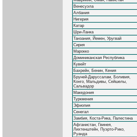
Венесуэла
Албания
Нигерия
Катар
Шри-Ланка
Танзания, Йемен, Уругвай
Сирия
Марокко
Доминиканская Республика
Кувейт
Бахрейн, Бенин, Кения
Бруней-Даруссалам, Боливия,
Конго, Мальдивы, Сейшелы,
Сальвадор
Македония
Туркмения
Эфиопия
Сенегал
Замбия, Коста-Рика, Палестина
Афганистан, Гвинея,
Лихтенштейн, Пуэрто-Рико,
Руанда