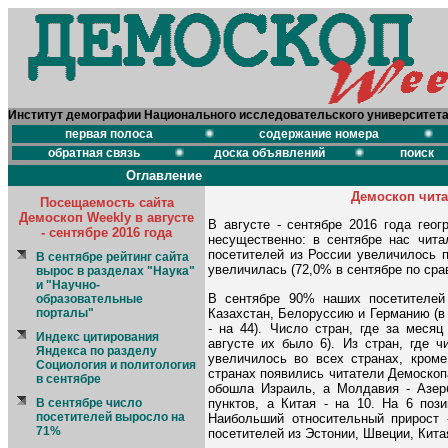
Институт демографии Национального исследовательского университет
первая полоса
содержание номера
обратная связь
доска объявлений
поиск
Оглавление
Демоскоп чита
Посещаемость сайта
Демоскоп Weekly в августе
В августе - сентябре 2016 года гео
- сентябре 2016 года
несущественно: в сентябре нас чита
посетителей из России увеличилось п
В сентябре рейтинг сайта
увеличилась (72,0% в сентябре по сра
вырос в разделах "Наука"
и "Научно-
В сентябре 90% наших посетителей
образовательные
Казахстан, Белоруссию и Германию (в а
порталы"
- на 44). Число стран, где за меся
Индекс цитирования
августе их было 6). Из стран, где 
Яндекса по разделу
увеличилось во всех странах, кром
Социология и политология
странах появились читатели Демоскопа
в сентябре
обошла Израиль, а Молдавия - Азер
пунктов, а Китая - на 10. На 6 поз
В сентябре число
посетителей выросло на
Наибольший относительный прирост -
71%
посетителей из Эстонии, Швеции, Кита