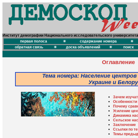
Институт демографии Национального исследовательского университет
первая полоса
содержание номера
обратная связь
доска объявлений
поиск
Оглавление
Тема номера: Население центров 
Украине и Белор
Зачем изучат
Особенности
Почему срав
Усиление це
Динамика нас
Сельское на
Заключение
Ссылки по т
Темы предыд