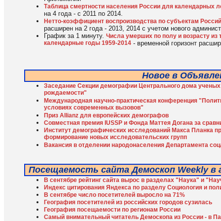
Таблица смертности населения России для календарных л
на 4 года - с 2011 по 2014.
Нетто-коэффициент воспроизводства по субъектам Росси
расширен на 2 года - 2013, 2014 с учетом нового админис
График за 1 минуту.
Числа умерших по полу и возрасту из
календарные годы 1959-2014
- временной горизонт расшире
Новое в Объявле
Заседание Cекции демографии Центрального дома ученых 
рождаемости"
Международная научно-практическая конференция "Полити
условиях современных вызовов"
Приз Allianz для европейских демографов
Совместная премия IUSSP и Фонда Маттея Догана за срав
Институт демографических исследований Макса Планка при
формирование новых исследовательских групп
Вакансия в отделении народонаселения Департамента со
Посещаемость сайта Демоскоп Weekly в а
В сентябре рейтинг сайта вырос в разделах "Наука" и "Н
Индекс цитирования Яндекса по разделу Социология и пол
В сентябре число посетителей выросло на 71%
География посетителей из российских городов сузилась
География посещаемости по регионам России
Cамый внимательный читатель Демоскопа из России - в П