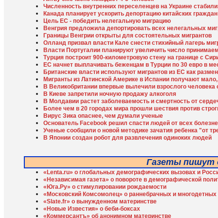
Численность внутренних переселенцев на Украине стабил
Канада планирует ускорить депортацию китайских граждан
Цель ЕС - победить нелегальную миграцию
Венгрия предложила депортировать всех нелегальных миг
Границы Венгрии открыты для состоятельных мигрантов
Олланд призвал власти Кале снести стихийный лагерь миг
Власти Португалии планируют увеличить число принимае
Турция построит 900-километровую стену на границе с Сир
ЕС начнет выплачивать беженцам в Турции по 30 евро в ме
Британские власти используют мигрантов из ЕС как разме
Мигранты из Латинской Америке в Испании получают мало,
В Великобритании впервые вылечили взрослого человека 
В Киеве запретили ночную продажу алкоголя
В Молдавии растет заболеваемость и смертность от серд
Более чем в 20 городах мира прошли шествия против строг
Вирус Зика опаснее, чем думали ученые
Основатель Facebook решил спасти людей от всех болезн
Ученые сообщили о новой методике зачатия ребенка "от тр
В Японии создан робот для развлечения одиноких людей
Газеты пишут
«Lenta.ru» о глобальных демографических вызовах и Росс
«Независимая газета» о повороте в демографической поли
«Юга.Ру» о стимулировании рождаемости
«Московский Комсомолец» о раннебрачных и многодетных
«Slate.fr» о вынужденном материнстве
«Новые Известия» о беби-боксах
«Коммерсантъ» об анонимном материнстве