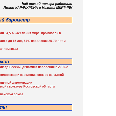
Над темой номера работали
Лилия КАРАЧУРИНА и Никита МКРТЧЯН
ий барометр
или 54,5% населения мира, проживали в
сте до 15 лет, 57% населения 25-79 лет и
миллиониках
иков
апада России: динамика населения в 2000-е
поляризации населения северо-западной
оличной агломерации
ной структуре Ростовской области
опейском союзе
еты