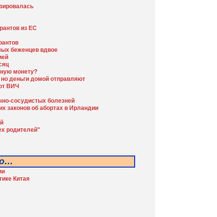
изировалась
рантов из ЕС
рантов
мых беженцев вдвое
ией
сяц
нную монету?
 но деньги домой отправляют
от ВИЧ
ечно-сосудистых болезней
их законов об абортах в Ирландии
ей
ех родителей"
 о…
ии
тике Китая