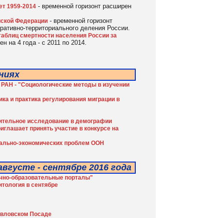
- временной горизонт расширен
ет 1959-2014
- временной горизонт
йской Федерации
тративно-территориального деления России.
 таблиц смертности населения России за
н на 4 года - с 2011 по 2014.
ниях
РАН - "Социологические методы в изучении
ка и практика регулирования миграции в
нительное исследование в демографии
глашает принять участие в конкурсе на
цально-экономических проблем ООН
вгусте - сентябре 2016 года
аучно-образовательные порталы"
итология в сентябре
авловском Посаде