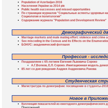
Population of Azerbaijan 2016
Населення України за 2014 рік
Public health successes and missed opportunities
По страницам журналов "Социальные аспекты здоровья нас
Социология и политология"
Содержание журнала "Population and Development Review"
Демографический д
Marriage markets and male mating effort: violence and crime 
Sex miscoding in the Census and its Effects on the Enumerati
БОНУС: академический фотошоп
Профессия - исслед
Поздравляем с 65-летием Евгения Львовича Сороко
А.Г.Волков, Е.Л. Сороко. Имитационная модель дем
85 лет со дня рождения Андрея Андреевича Ракова
Студенческая стр
Магистратура по демографии: посвящение в студенты-201
Новое в Приложе
Коллекция показателей из ежегодного демографического 
Приложений