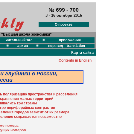
№ 699 - 700
3 - 16 октября 2016
О проекте
а "Высшая школа экономики"
читальный зал
приложения
архив
перевод translation
Карта сайта
Contents in English
и глубинки в России,
уссии
ь поляризацию пространства и расселения
 сравнения малых территорий
нивались три страны
нтро-периферийных контрастов
еления городов зависит от их размера
селение сокращается повсеместно
еме номера
ущих номеров