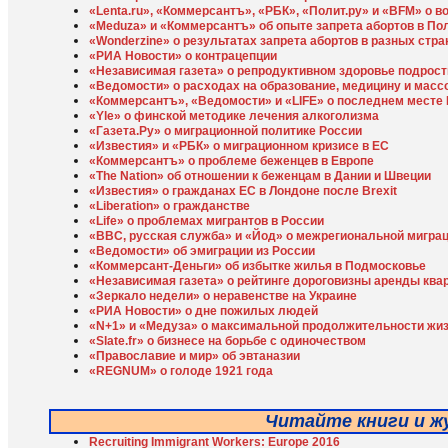
«Lenta.ru», «Коммерсантъ», «РБК», «Полит.ру» и «BFM» о 
«Meduza» и «Коммерсантъ» об опыте запрета абортов в По
«Wonderzine» о результатах запрета абортов в разных стра
«РИА Новости» о контрацепции
«Независимая газета» о репродуктивном здоровье подрост
«Ведомости» о расходах на образование, медицину и масс
«Коммерсантъ», «Ведомости» и «LIFE» о последнем месте 
«Yle» о финской методике лечения алкоголизма
«Газета.Ру» о миграционной политике России
«Известия» и «РБК» о миграционном кризисе в ЕС
«Коммерсантъ» о проблеме беженцев в Европе
«The Nation» об отношении к беженцам в Дании и Швеции
«Известия» о гражданах ЕС в Лондоне после Brexit
«Liberation» о гражданстве
«Life» о проблемах мигрантов в России
«ВВС, русская служба» и «Йод» о межрегиональной мигра
«Ведомости» об эмиграции из России
«Коммерсант-Деньги» об избытке жилья в Подмосковье
«Независимая газета» о рейтинге дороговизны аренды ква
«Зеркало недели» о неравенстве на Украине
«РИА Новости» о дне пожилых людей
«N+1» и «Медуза» о максимальной продолжительности жиз
«Slate.fr» о бизнесе на борьбе с одиночеством
«Православие и мир» об эвтаназии
«REGNUM» о голоде 1921 года
Читайте книги и ж
Recruiting Immigrant Workers: Europe 2016