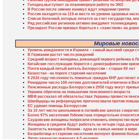
Рабочая группа Минздрава примет решение по абортам до 
Голодец выступает за планомерную работу по ЭКО
В России после зимних каникул ждут эпидемии гриппа
Россия находится на 119-м месте по уровню здоровья нас
Список болезней, которые лечатся за счет государства, м
Ряд российских регионов активно внедряют телемедицину
Президент России призвал бороться с «хамством» на доро
Мировые ново
Уровень рождаемости в Израиле – самый высокий среди с
В Германии растет число рождений
Средний возраст женщины, рожающей первого ребенка в Лат
Китайские госслужащие борются с демографическим криз
Почти каждый пятый житель Белоруссии – старше 60 лет
Казахстан - на пороге старения населения
К 2020 году численность пожилых граждан КНР достигнет 
Рекордное число 100-летних долгожителей отмечено в Ве
Пенсионные расходы Белоруссии к 2050 году могут превы
Украина обречена на повышение пенсионного возраста
МВФ рассказал об обязательствах Украины провести пен
Швейцарцы на референдуме проголосовали против повыш
ЕС удвоил помощь Белоруссии
За 10 лет число школьников в латвийских школах сократил
Более 97% населения Узбекистана отрицательно относятся
Саудовские женщины попросили отменить опекунство муж
Женщины в среднем будут работать на четыре года дольш
Занятость женщин в Японии - одна из самых низких в мире
Безработица и старение населения волнуют финнов больш
Литву ежечасно покидает 4-5 человек