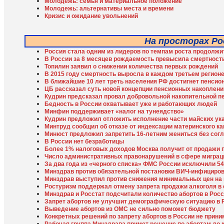
Молодежь: семья и материальное положение
Молодежь: альтернативы места и времени
Кризис и ожидание увольнений
На просторах Ро
Россия стала одним из лидеров по темпам роста продолжи
В России за 8 месяцев рождаемость превысила смертност
Топилин заявил о снижении количества первых рождений
В 2015 году смертность выросла в каждом третьем регион
В ближайшие 10 лет треть населения РФ достигнет пенсио
ЦБ рассказал суть новой концепции пенсионных накоплени
Кудрин предсказал провал добровольной накопительной п
Бедность в России охватывает уже и работающих людей
Минфин поддерживает «налог на тунеядство»
Кудрин предложил отложить исполнение части майских ук
Минтруд сообщил об отказе от индексации материнского ка
Минюст предложил запретить 16-летним жениться без сог
В России нет безработицы
Более 1% налоговых доходов Москва получит от продажи 
Число административных правонарушений в сфере миграци
За два года из «черного списка» ФМС России исключили 54
Минздрав против обязательной постановки ВИЧ-инфициров
Минздрав выступил против снижения минимальных цен на
Ростуризм поддержал отмену запрета продажи алкоголя в
Минздрав и Росстат подсчитали количество абортов в Росс
Запрет абортов не улучшит демографическую ситуацию в 
Выведение абортов из ОМС не сильно поможет бюджету
Конкретных решений по запрету абортов в России не прин