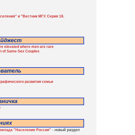
еления" и "Вестник МГУ. Серия 18.
айджест
are elevated where men are rare
on of Same-Sex Couples
ователь
ографического развития семьи
аничка
6
ниях
- новый раздел
доклада "Население России"