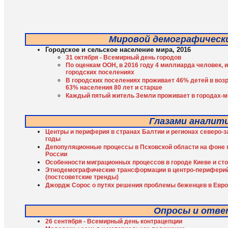
Мировой демографическ
Городское и сельское население мира, 2016
31 октября - Всемирный день городов
По оценкам ООН, в 2016 году 4 миллиарда человек, 
городских поселениях
В городских поселениях проживает 46% детей в возра
63% населения 80 лет и старше
Каждый пятый житель Земли проживает в городах-
Глазами аналит
Центры и периферия в странах Балтии и регионах северо-з
годы
Депопуляционные процессы в Псковской области на фоне 
России
Особенности миграционных процессов в городе Киеве и ст
Этнодемографические трансформации в центро-периферий
(постсоветские тренды)
Джордж Сорос о путях решения проблемы беженцев в Евр
Опросы и отв
26 сентября - Всемирный день контрацепции