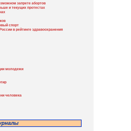
возможном запрете абортов
льше и текущих протестах
нах
ков
овый спорт
России в рейтинге здравоохранения
ции молодежи
ртир
ни человека
урналы