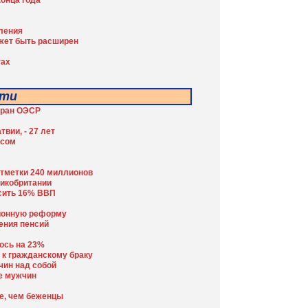
конца года
еления
ожет быть расширен
гах
сти
тран ОЭСР
вии, - 27 лет
исом
отметки 240 миллионов
ликобритании
сить 16% ВВП
сионную реформу
ения пенсий
ось на 23%
 к гражданскому браку
чин над собой
е мужчин
е, чем беженцы