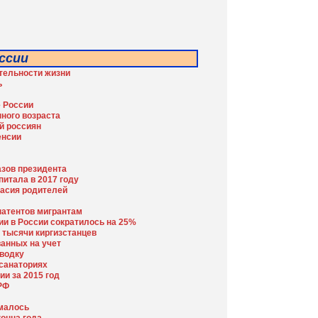
ссии
тельности жизни
ь
е России
нного возраста
й россиян
енсии
азов президента
питала в 2017 году
ласия родителей
патентов мигрантам
и в России сократилось на 25%
 тысячи киргизстанцев
анных на учет
 водку
 санаториях
ии за 2015 год
РФ
ималось