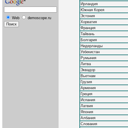
Ирландия
Южная Корея
Эстония
Web
demoscope.ru
Хорватия
Франция
Тайвань
Болгария
Нидерланды
Узбекистан
Румыния
Литва
Эквадор
Вьетнам
Грузия
Армения
Греция
Испания
Латвия
Япония
Албания
Словакия