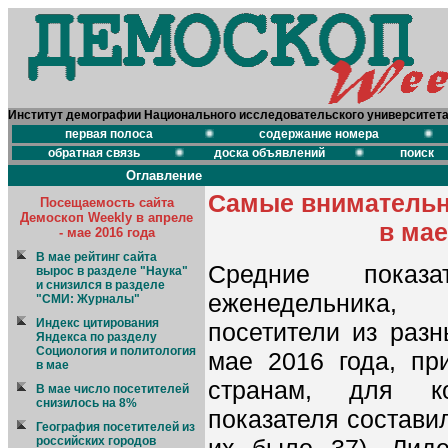
Институт демографии Национального исследовательского университет
первая полоса
содержание номера
обратная связь
доска объявлений
поиск
Оглавление
Самые внимательн
Посещаемость сайта
Демоскоп Weekly в апреле
в мае
- мае 2016 года
В мае рейтинг сайта
Средние показ
вырос в разделе "Наука"
и снизился в разделе
еженедельника
"СМИ: Журналы"
Индекс цитирования
посетители из разн
Яндекса по разделу
Социология и политология
мае 2016 года, пр
в мае
странам, для ко
В мае число посетителей
снизилось на 8%
показателя состави
География посетителей из
российских городов