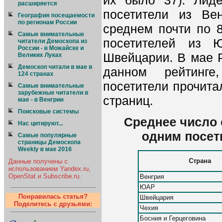
их было 37). Лид
расширяется
посетители из Ве
География посещаемости
по регионам России
среднем почти по 8
Cамые внимательные
посетителей из 
читатели Демоскопа из
России - в Можайске и
Швейцарии. В мае Р
Великих Луках
Демоскоп читали в мае в
данном рейтинге
124 странах
посетители прочита
Самые внимательные
зарубежные читатели в
страниц.
мае - в Венгрии
Поисковые системы
Среднее число 
Нас цитируют...
одним посет
Самые популярные
страницы Демоскопа
Weekly в мае 2016
Страна
Данные получены с
использованием Yandex.ru,
OpenStat и Subscribe.ru.
Венгрия
ЮАР
Понравилась статья?
Швейцария
Поделитесь с друзьями:
Чехия
Босния и Герцеговина