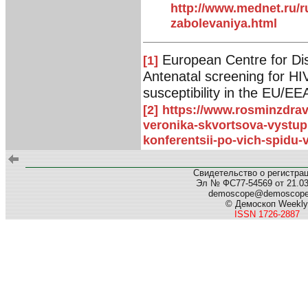
http://www.mednet.ru/r
zabolevaniya.html
European Centre for Dis
[1]
Antenatal screening for HIV,
susceptibility in the EU/E
[2]
https://www.rosminzdrav
veronika-skvortsova-vystu
konferentsii-po-vich-spidu-
Свидетельство о регистра
Эл № ФС77-54569 от 21.03.
demoscope@demoscop
© Демоскоп Weekly
ISSN 1726-2887