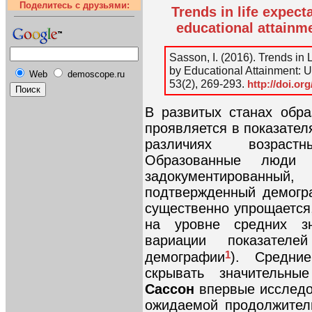
Поделитесь с друзьями:
Trends in life expect
educational attainme
Sasson, I. (2016). Trends in
by Educational Attainment: 
Web
demoscope.ru
53(2), 269-293.
http://doi.or
В развитых станах обра
проявляется в показател
различиях возраст
Образованные люди
задокументированны
подтвержденный демогр
существенно упрощается,
на уровне средних зн
вариации показател
1
демографии
). Средни
скрывать значительны
Сассон
впервые исследо
ожидаемой продолжител