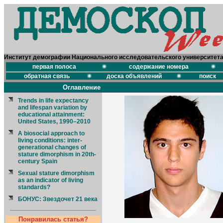
Институт демографии Национального исследовательского университет
первая полоса
содержание номера
обратная связь
доска объявлений
поиск
Оглавление
Trends in life expectancy
and lifespan variation by
educational attainment:
United States, 1990–2010
A biosocial approach to
living conditions: inter-
generational changes of
stature dimorphism in 20th-
century Spain
Sexual stature dimorphism
as an indicator of living
standards?
БОНУС: Звездочет 21 века
Понравилась статья?