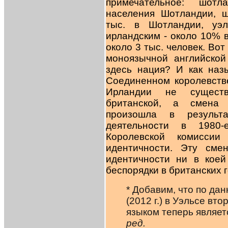
примечательное: шот
населения Шотландии, ш
тыс. в Шотландии, уэ
ирландским - около 10% 
около 3 тыс. человек. Во
моноязычной английской
здесь нация? И как наз
Соединенном королевств
Ирландии не сущест
британской, а смена 
произошла в результ
деятельности в 1980-
Королевской комисси
идентичности. Эту сме
идентичности ни в кое
беспорядки в британских 
* Добавим, что по да
(2012 г.) в Уэльсе в
языком теперь являет
ред.