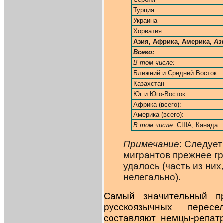
Турция
Украина
Хорватия
Азия, Африка, Америка,
Аз
Всего:
В том числе:
Ближний и Средний Восток
Казахстан
Юг и Юго-Восток
Африка (всего):
Америка (всего):
В том числе:
США, Канада
Примечание
: Следует
мигрантов прежнее г
удалось (часть из них
нелегально).
Самый значительный п
русскоязычных перес
составляют немцы-репа