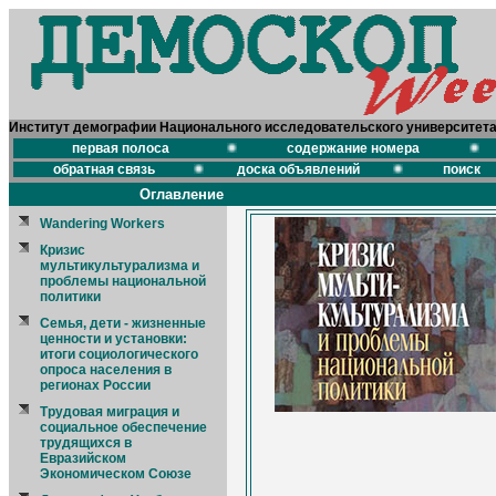
Институт демографии Национального исследовательского университет
первая полоса
содержание номера
обратная связь
доска объявлений
поиск
Оглавление
Wandering Workers
Кризис
мультикультурализма и
проблемы национальной
политики
Семья, дети - жизненные
ценности и установки:
итоги социологического
опроса населения в
регионах России
Трудовая миграция и
социальное обеспечение
трудящихся в
Евразийском
Экономическом Союзе