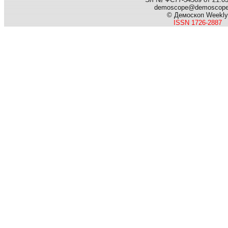
demoscope@demoscop
© Демоскоп Weekly
ISSN 1726-2887