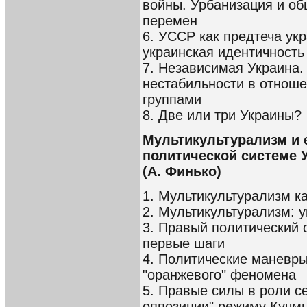
войны. Урбанизация и об
перемен
6. УССР как предтеча ук
украинская идентичность
7. Независимая Украина.
нестабильности в отнош
группами
8. Две или три Украины?
Мультикультурализм и 
политической системе 
(А. Финько)
1. Мультикультурализм к
2. Мультикультурализм: 
3. Правый политический 
первые шаги
4. Политические маневр
"оранжевого" феномена
5. Правые силы в роли с
оппозиции" режиму Кучм