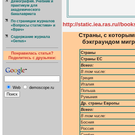
Демография. Учебник и
практикум для
академического
бакалавриата
По страницам журналов
http://static.iea.ras.ru//boo
«Вопросы статистики» и
«Врач»
Страны, с которым
Содержание журнала
бэкграундом мигран
«Genus»
Страны
Понравилась статья?
Поделитесь с друзьями:
Страны ЕС
Всего:
В том числе:
Греция
Италия
Web
demoscope.ru
Польша
Румыния
Др. страны Европы
Всего:
В том числе:
Босния
Россия
Сербия