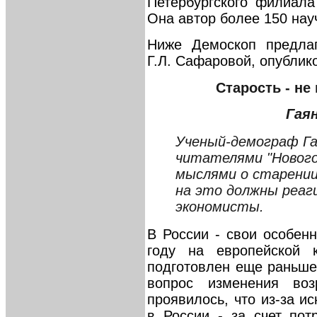
Петербургского филиал
Она автор более 150 нау
Ниже Демоскоп предлаг
Г.Л. Сафаровой, опублик
Старость - не
Гая
Ученый-демограф Га
читателями "Нового
мыслями о старении 
на это должны реаг
экономисты.
В России - свои особенн
году на европейской 
подготовлен еще раньше
вопрос изменения воз
проявилось, что из-за и
в России - за счет пот