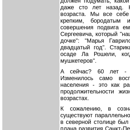
должен подумать, како
даже сто лет назад. 
возраста. Мы все себе
крепким, бородатым
совершения подвига ем
Сергеевича, который "на
дочке": "Марья Гаври
двадцатый год". Стари
осаде Ла Рошели, ког
мушкетеров".
А сейчас? 60 лет - э
Изменилось само восп
населения - это как р
продолжительности жи
возрастах.
К сожалению, в созн
существуют параллельно
в северной столице был
плана развития Санкт-Пе