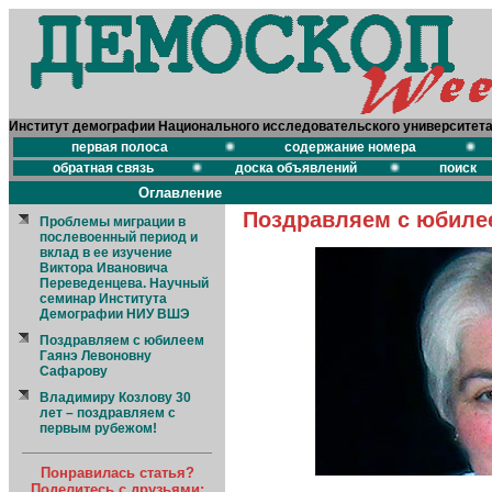
Институт демографии Национального исследовательского университет
первая полоса
содержание номера
обратная связь
доска объявлений
поиск
Оглавление
Поздравляем с юбиле
Проблемы миграции в
послевоенный период и
вклад в ее изучение
Виктора Ивановича
Переведенцева. Научный
семинар Института
Демографии НИУ ВШЭ
Поздравляем с юбилеем
Гаянэ Левоновну
Сафарову
Владимиру Козлову 30
лет – поздравляем с
первым рубежом!
Понравилась статья?
Поделитесь с друзьями: