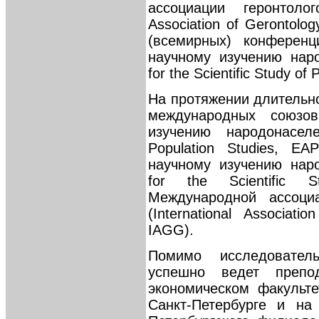
ассоциации геронтолог
Association of Gerontolo
(всемирных) конферен
научному изучению народ
for the Scientific Study of
На протяжении длительн
международных союзов
изучению народонаселе
Population Studies, E
научному изучению народ
for the Scientific S
Международной ассоциа
(International Associati
IAGG).
Помимо исследовател
успешно ведет препод
экономическом факульте
Санкт-Петербурге и на