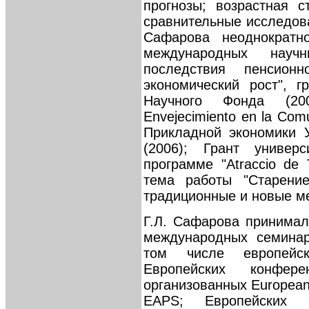
прогнозы; возрастная с
сравнительные исследов
Сафарова неоднократн
международных научн
последствия пенсион
экономический рост", г
Научного Фонда (200
Envejecimiento en la Com
Прикладной экономики 
(2006); Грант универ
программе "Atraccio de 
тема работы "Старение
традиционные и новые ме
Г.Л. Сафарова принимал
международных семинар
том числе европейс
Европейских конфер
организованных European A
EAPS; Европейских 