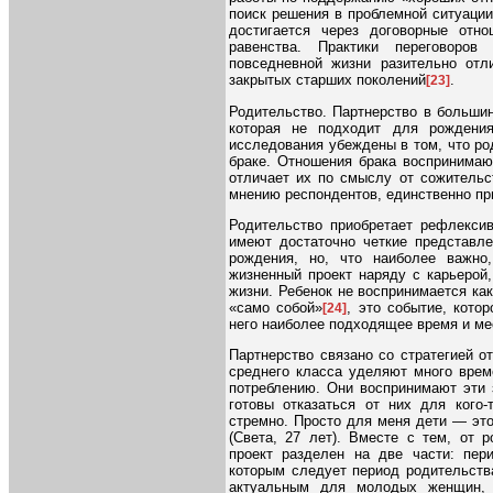
поиск решения в проблемной ситуаци
достигается через договорные отн
равенства. Практики переговоров
повседневной жизни разительно отл
закрытых старших поколений
.
[23]
Родительство. Партнерство в больши
которая не подходит для рождения
исследования убеждены в том, что ро
браке. Отношения брака воспринимаю
отличает их по смыслу от сожительс
мнению респондентов, единственно п
Родительство приобретает рефлексив
имеют достаточно четкие представл
рождения, но, что наиболее важн
жизненный проект наряду с карьерой
жизни. Ребенок не воспринимается ка
«само собой»
, это событие, кото
[24]
него наиболее подходящее время и ме
Партнерство связано со стратегией 
среднего класса уделяют много врем
потреблению. Они воспринимают эти 
готовы отказаться от них для кого-
стремно. Просто для меня дети — это 
(Света, 27 лет). Вместе с тем, от 
проект разделен на две части: пери
которым следует период родительства
актуальным для молодых женщин, к