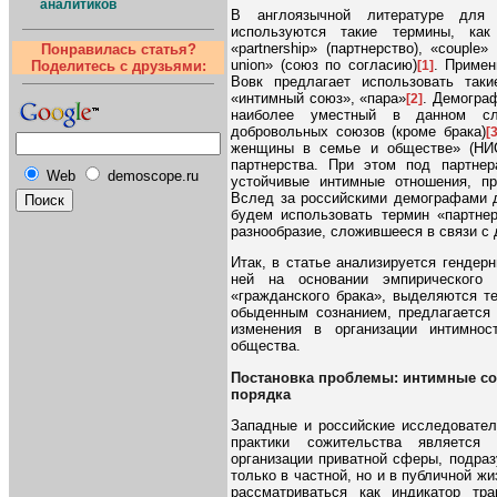
аналитиков
В англоязычной литературе для 
используются такие термины, как «
«partnership» (партнерство), «couple»
Понравилась статья?
union» (союз по согласию)
. Примен
[1]
Поделитесь с друзьями:
Вовк предлагает использовать таки
«интимный союз», «пара»
. Демогра
[2]
наиболее уместный в данном сл
добровольных союзов (кроме брака)
[
женщины в семье и обществе» (НИСП
партнерства. При этом под партне
Web
demoscope.ru
устойчивые интимные отношения, пр
Вслед за российскими демографами д
будем использовать термин «партнер
разнообразие, сложившееся в связи с
Итак, в статье анализируется гендер
ней на основании эмпирического 
«гражданского брака», выделяются т
обыденным сознанием, предлагается 
изменения в организации интимнос
общества.
Постановка проблемы: интимные со
порядка
Западные и российские исследовател
практики сожительства является
организации приватной сферы, подра
только в частной, но и в публичной жи
рассматриваться как индикатор тр