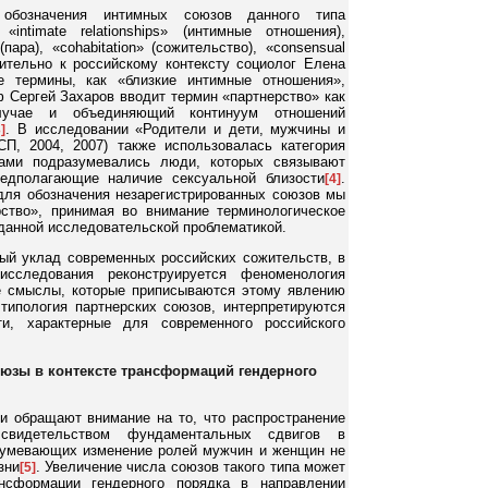
обозначения интимных союзов данного типа
intimate relationships» (интимные отношения),
 (пара), «cohabitation» (сожительство), «consensual
ительно к российскому контексту социолог Елена
е термины, как «близкие интимные отношения»,
ф Сергей Захаров вводит термин «партнерство» как
учае и объединяющий континуум отношений
. В исследовании «Родители и дети, мужчины и
3]
, 2004, 2007) также использовалась категория
рами подразумевались люди, которых связывают
едполагающие наличие сексуальной близости
.
[4]
ля обозначения незарегистрированных союзов мы
ство», принимая во внимание терминологическое
 данной исследовательской проблематикой.
ный уклад современных российских сожительств, в
исследования реконструируется феноменология
е смыслы, которые приписываются этому явлению
типология партнерских союзов, интерпретируются
ти, характерные для современного российского
юзы в контексте трансформаций гендерного
и обращают внимание на то, что распространение
 свидетельством фундаментальных сдвигов в
зумевающих изменение ролей мужчин и женщин не
зни
. Увеличение числа союзов такого типа может
[5]
ансформации гендерного порядка в направлении