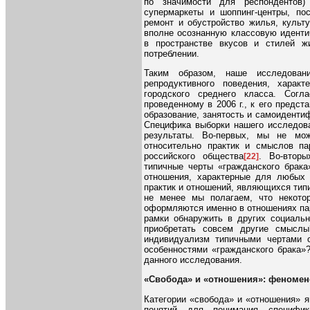
по значимости для респондентов)
супермаркеты и шоппинг-центры, пос
ремонт и обустройство жилья, культ
вполне осознанную классовую иденти
в пространстве вкусов и стилей ж
потреблении.
Таким образом, наше исследовани
репродуктивного поведения, харак
городского среднего класса. Согл
проведенному в 2006 г., к его предст
образование, занятость и самоиденти
Специфика выборки нашего исследова
результаты. Во-первых, мы не мож
относительно практик и смыслов па
российского общества
. Во-вторы
[22]
типичные черты «гражданского брака
отношения, характерные для любых 
практик и отношений, являющихся типи
не менее мы полагаем, что некото
оформляются именно в отношениях па
рамки обнаружить в других социальн
приобретать совсем другие смысл
индивидуализм типичными чертами о
особенностями «гражданского брака»
данного исследования.
«Свобода» и «отношения»: феномен
Категории «свобода» и «отношения» 
понятий для понимания специфик