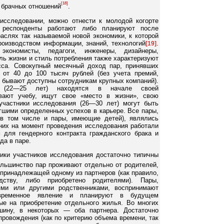
[18]
и брачных отношений
.
исследовании, можно отнести к молодой когорте
и респонденты работают либо планируют после
раслях так называемой новой экономики, к которой
роизводством информации, знаний, технологий
.
[19]
экономисты, педагоги, инженеры, дизайнеры,
ль жизни и стиль потребления также характеризуют
сса. Совокупный месячный доход пар, принявших
 от 40 до 100 тысяч рублей (без учета премий,
о бывают доступны сотрудникам крупных компаний).
 (22—25 лет) находятся в начале своей
ивают учебу, ищут свое «место в жизни», свою
участники исследования (26—30 лет) могут быть
гшими определенных успехов в карьере. Все пары,
(в том числе и пары, имеющие детей), являлись
 них на момент проведения исследования работали
 для гендерного контракта гражданского брака и
да в паре.
тики участников исследования достаточно типичны
ольшинство пар проживают отдельно от родителей,
 принадлежащей одному из партнеров (как правило,
ству, либо приобретено родителями). Пары,
ми или другими родственниками, воспринимают
временное явление и планируют в будущем
ые на приобретение отдельного жилья. Во многих
шину, в некоторых — оба партнера. Достаточно
ровождения (как по критерию объема времени, так