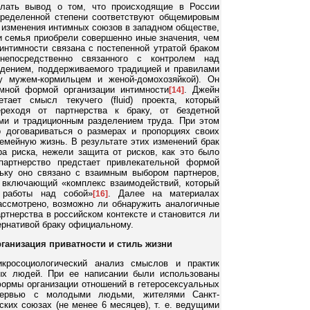
лать вывод о том, что происходящие в России
пределенной степени соответствуют общемировым
 изменения интимных союзов в западном обществе,
 и семья приобрели совершенно иные значения, чем
интимности связана с постепенной утратой браком
 непосредственно связанного с контролем над
дением, поддерживаемого традицией и правилами
у мужем-кормильцем и женой-домохозяйкой). Он
имной формой организации интимности
. Джейн
[14]
тает смысл текучего (fluid) проекта, который
реходя от партнерства к браку, от бездетной
ми и традиционным разделением труда. При этом
 договариваться о размерах и пропорциях своих
емейную жизнь. В результате этих изменений брак
а риска, нежели защита от рисков, как это было
партнерство предстает привлекательной формой
льку оно связано с взаимным выбором партнеров,
, включающий «комплекс взаимодействий, который
 работы над собой»
. Далее на материалах
[16]
ассмотрено, возможно ли обнаружить аналогичные
ртнерства в российском контексте и становится ли
ернативой браку официальному.
рганизация приватности и стиль жизни
кросоциологический анализ смыслов и практик
ых людей. При ее написании были использованы
формы организации отношений в гетеросексуальных
ервью с молодыми людьми, жителями Санкт-
ких союзах (не менее 6 месяцев), т. е. ведущими