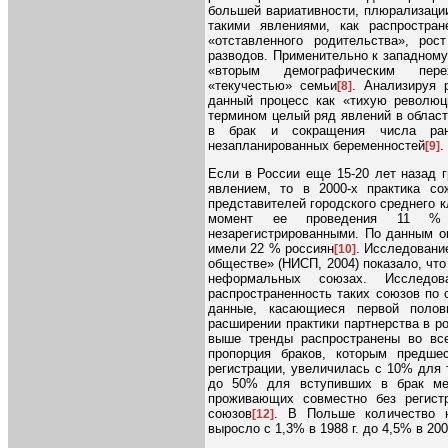
большей вариативности, плюрализаци
такими явлениями, как распростране
«отставленного родительства», ро
разводов. Применительно к западному
«вторым демографическим пере
«текучестью» семьи
. Анализируя 
[8]
данный процесс как «тихую революци
термином целый ряд явлений в област
в брак и сокращения числа ран
незапланированных беременностей
.
[9]
Если в России еще 15-20 лет назад 
явлением, то в 2000-х практика со
представителей городского среднего кл
момент ее проведения 11 % 
незарегистрированными. По данным о
имели 22 % россиян
. Исследовани
[10]
обществе» (НИСП, 2004) показало, что
неформальных союзах. Исследов
распространенность таких союзов по 
данные, касающиеся первой полов
расширении практики партнерства в р
выше тренды распространены во вс
пропорция браков, которым предше
регистрации, увеличилась с 10% для те
до 50% для вступивших в брак ме
проживающих совместно без регист
союзов
. В Польше количество н
[12]
выросло с 1,3% в 1988 г. до 4,5% в 2006