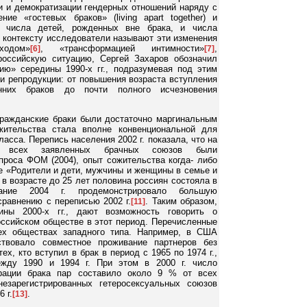
и и демократизации гендерных отношений наряду с
ние «гостевых браков» (living apart together) и
ст числа детей, рожденных вне брака, и числа
 контексту исследователи называют эти изменения
ходом»
, «трансформацией интимности»
,
[6]
[7]
российскую ситуацию, Сергей Захаров обозначил
ю» середины 1990-х гг., подразумевая под этим
и репродукции: от повышения возраста вступления
них браков до почти полного исчезновения
гражданские браки были достаточно маргинальным
жительства стала вполне конвенциональной для
асса. Перепись населения 2002 г. показала, что на
всех заявленных брачных союзов были
проса ФОМ (2004), опыт сожительства когда- либо
е «Родители и дети, мужчины и женщины в семье и
 в возрасте до 25 лет половина россиян состояла в
ание 2004 г. продемонстрировало большую
сравнению с переписью 2002 г.
. Таким образом,
[11]
ины 2000-х гг., дают возможность говорить о
оссийском обществе в этот период. Перечисленные
ех обществах западного типа. Например, в США
ствовало совместное проживание партнеров без
х, кто вступил в брак в период с 1965 по 1974 г.,
жду 1990 и 1994 г. При этом в 2000 г. число
рации брака пар составило около 9 % от всех
езарегистрированных гетеросексуальных союзов
 г.
.
[13]