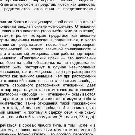
блематизируются и представляются как ценность/
, родительство, отношения с представителями
риятии брака и позиционируя свой союз в контексте
онденты вводят понятие «отношения». Отношения
 союз и его качество (хорошие/плохие отношения).
твам и ролям, которые предстают как внешние
торым индивиды вынуждены подчиняться, и часто
ляются результатом постоянных переговоров,
ограничений на основе взаимной привязанности и
ьтате взаимной эмоциональной работы партнеров,
аничению. «Гражданский брак» — это неписаный
ры, беря на себя обязательства по поддержанию
может быть расторгнут в случае невыполнения
финансовые, так и эмоциональные) при расторжении
маются как значимо меньшие, чем при расторжении
е отношений тесно связано с понятием свободы.
ность свободного расторжения отношений, дает
о партнера, служит гарантом качества отношений.
атегории «свобода» и «отношения» оказываются
т гарантом отношений и является стимулом работы
ожительство, такие отношения, такой гражданский
е, что каждый человек свободен. И я понимаю, что
бой момент, и поэтому я сдержу себя и не скажу
лить, если бы я была замужем» (Ангелина, 23 года).
тречаться в союзах любого типа, в том числе и в
 систему, являясь ключевым моментом совместной
шений». Можно сказать, что договор, переговоры,