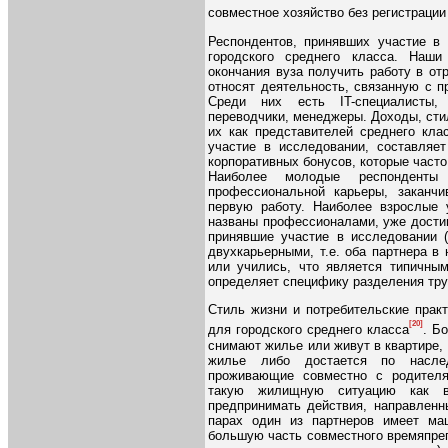
совместное хозяйство без регистраци
Респондентов, принявших участие в 
городского среднего класса. Наш
окончания вуза получить работу в от
относят деятельность, связанную с п
Среди них есть IT-специалисты, 
переводчики, менеджеры. Доходы, сти
их как представителей среднего кла
участие в исследовании, составляет
корпоративных бонусов, которые част
Наиболее молодые респонденты
профессиональной карьеры, заканч
первую работу. Наиболее взрослые 
названы профессионалами, уже дости
принявшие участие в исследовании 
двухкарьерными, т.е. оба партнера в
или учились, что является типичным
определяет специфику разделения тру
Стиль жизни и потребительские прак
[20]
для городского среднего класса
. Б
снимают жилье или живут в квартире,
жилье либо достается по наслед
проживающие совместно с родителя
такую жилищную ситуацию как 
предпринимать действия, направленн
парах один из партнеров имеет ма
большую часть совместного времяпреп