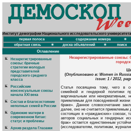
Институт демографии Национального исследовательского университет
первая полоса
содержание номера
обратная связь
доска объявлений
поиск
Оглавление
Незарегистрированные союзы: 
Незарегистрированные
городск
союзы: брачные
стратегии молодых
Шп
представителей
(
Опубликовано в: Women in Russi
городского среднего
issue: 1 / 2012, pa
класса
Российские
Статья посвящена тому, чего в с
консенсуальные союзы
семейной и гендерной политики пр
начала XXI века
маргинальным или ненормативным, н
приемлемым для повседневной жизни 
Состав и благосостояние
браке». Данное словосочетание закл
неполных семей в России
далее, оно не считается приемлемым 
Одинокие матери в
состоящих в «гражданских» союзах, т
современном Китае:
авторов социальных и гендерных ис
статус и проблемы
брак» остается единственным устойч
(исследователям, политикам, журналис
Архив раздела Глазами