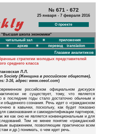
№ 671 - 672
25 января - 7 февраля 2016
О проекте
а "Высшая школа экономики"
читальный зал
приложения
архив
перевод translation
Глазами аналитиков
брачные стратегии молодых представителей
ого среднего класса
аковская Л.Л.
an Society (Женщина в российском обществе),
ges: 3-16, адрес: www.ceeol.com
)
овременном российском официальном дискурсе
актически не существует, тому, что является
о в последние годы стало достаточно обычным и
и обыденного сознания. Речь идет о «гражданском
ючено в кавычки, поскольку, как будет показано
для самоназвания и самоидентификации партнеров,
ак же как оно не является конвенциональным и для
следований. Тем не менее понятие «гражданский
ивым выражением, позволяющим практически всем
там и др.) понимать, о чем идет речь.