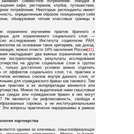
 занимает совместное потребление: поездки в
ещение кафе, ресторанов, клубов, путешествия,
урное потребление. Некоторые респонденты имеют
чность, определенным образом позиционируя себя
изни, обнаруживая четкие классовые границы в
е ограничено изучением практик брачного и
терных для ограниченного социального слоя —
асно исследованию Института социологии РАН,
авителям на основании таких критериев, как доход,
фикация, можно отнести 14% населения России
.
[21]
ния накладывает два важных ограничения на его
ем экстраполировать результаты исследования
ртнерства на другие социальные слои и группы
х, только достаточно условно можно отделить
» от эффектов социального слоя, т.е. практики и
типов интимных союзов внутри данного слоя, от
чными для «гражданского брака» как такового. Тем
рые практики и их интерпретации меняются или
ртнерства. Можно ли выделенные нами смысловые
ых средах или «гражданские браки» в них могут
ы? Не являются ли рефлексивность, свобода и
бразованных горожан, а не институциональными
? Эти вопросы практически неразрешимы в рамках
ология партнерства
являются одними из ключевых, смыслообразующих
и организации партнерства. Можно выделить