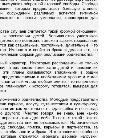
и выступают оборотной стороной свободы. Свобода
ошения, которые предполагают большую степень
 и обсуждений различных аспектов интимной
ичаются от практик умолчания, характерных для
нстве случаев считается такой формой отношений,
 и воспитания детей. Большинство участников
дительство возможно только в зарегистрированном
тся как стабильные, постоянные, длительные, что
тва. Именно эти свойства брака и делают его, по
риемлемой формой для реализации родительства.
ный характер. Некоторые респонденты не только
ения о желаемом количестве детей и времени их
о, эти планы оказываются вписанными в общий
, представлениями о необходимом уровне и стиле
к спонтанный «плод любви» или то, что появляется
рое планируют, к которому готовятся, выбирая для
сто.
отложенного родительства. Молодые представители
ени карьере, досугу, путешествиям и культурному
занятия как деятельность «для себя» и не всегда
то другого: «Честно говоря, не знаю, мне как-то
перестать жить для себя. То есть я такой эгоист»
родительства они не отказываются. Их жизненный
од свободы, поиска, карьеры и партнерства, за
, стабильности и брака. Это становится особенно
оторые стремятся избежать двойной нагрузки,