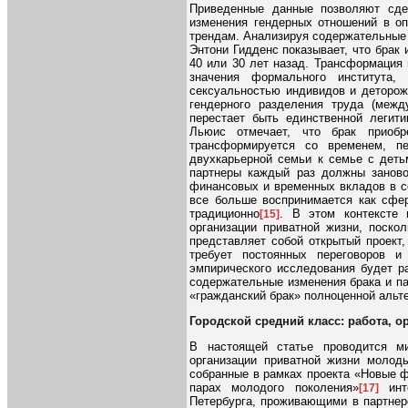
Приведенные данные позволяют сде
изменения гендерных отношений в о
трендам. Анализируя содержательные
Энтони Гидденс показывает, что брак
40 или 30 лет назад. Трансформация 
значения формального института,
сексуальностью индивидов и деторож
гендерного разделения труда (межд
перестает быть единственной легит
Льюис отмечает, что брак приобре
трансформируется со временем, пе
двухкарьерной семьи к семье с деть
партнеры каждый раз должны заново
финансовых и временных вкладов в с
все больше воспринимается как сфер
традиционно
. В этом контексте 
[15]
организации приватной жизни, поско
представляет собой открытый проект
требует постоянных переговоров и
эмпирического исследования будет р
содержательные изменения брака и па
«гражданский брак» полноценной альт
Городской средний класс: работа, о
В настоящей статье проводится ми
организации приватной жизни молод
собранные в рамках проекта «Новые 
парах молодого поколения»
инт
[17]
Петербурга, проживающими в партнерс