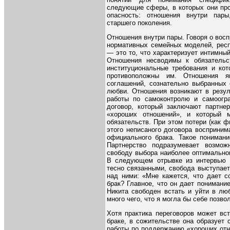
следующие сферы, в которых они про
опасность: отношения внутри пары
старшего поколения.
Отношения внутри пары. Говоря о восп
нормативных семейных моделей, респ
— это то, что характеризует интимный
Отношения несводимы к обязательс
институциональные требования и ко
противоположны им. Отношения яв
соглашений, сознательно выбранных 
любви. Отношения возникают в резул
работы по самоконтролю и самоогр
договор, который заключают партне
«хороших отношений», и который 
обязательств. При этом потери (как 
этого неписаного договора восприни
официального брака. Такое понимани
Партнерство подразумевает возмож
свободу выбора наиболее оптимальног
В следующем отрывке из интервью к
тесно связанными, свобода выступае
над ними: «Мне кажется, что дает с
брак? Главное, что он дает понимани
Никита свободен встать и уйти в лю
много чего, что я могла бы себе позво
Хотя практика переговоров может вс
браке, в сожительстве она образует
работы по поддержанию «хороших отно