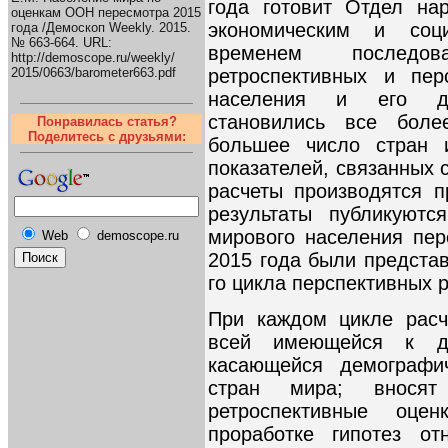
года готовит Отдел на
оценкам ООН пересмотра 2015
экономическим и со
года /Демоскоп Weekly. 2015.
№ 663-664. URL:
временем последов
http://demoscope.ru/weekly/
ретроспективных и пер
2015/0663/barometer663.pdf
населения и его дем
становились все боле
Понравилась статья?
Поделитесь с друзьями:
большее число стран 
показателей, связанных 
расчеты производятся 
результаты публикуютс
мирового населения пе
Web
demoscope.ru
2015 года были представ
го цикла перспективных 
При каждом цикле расч
всей имеющейся к д
касающейся демографи
стран мира; вносят
ретроспективные оце
проработке гипотез от