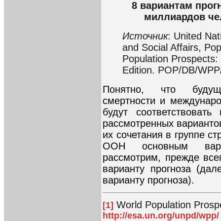
8 вариантам прог
миллиардов чел
Источник
: United Na
and Social Affairs, Po
Population Prospects:
Edition. POP/DB/WPP
Понятно, что будущ
смертности и междунаро
будут соответствоват
рассмотренных вариантов
их сочетания в группе ст
ООН основным вари
рассмотрим, прежде всег
варианту прогноза (да
варианту прогноза).
World Population Prospe
[1]
http://esa.un.org/unpd/wpp/