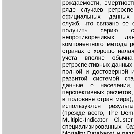
рождаемости, смертнос
ряде случаев ретроспе
официальных данных 
служб, что связано со
получить серию с
непротиворечивых д
компонентного метода р
странах с хорошо налаж
учета вполне обычна
ретроспективных данных 
полной и достоверной 
развитой системой ста
данные о населении
перспективных расчетов,
в половине стран мира)
используются результ
(прежде всего, The Demo
Multiple-Indicator Clus
специализированных ба
Mortality Database) и р