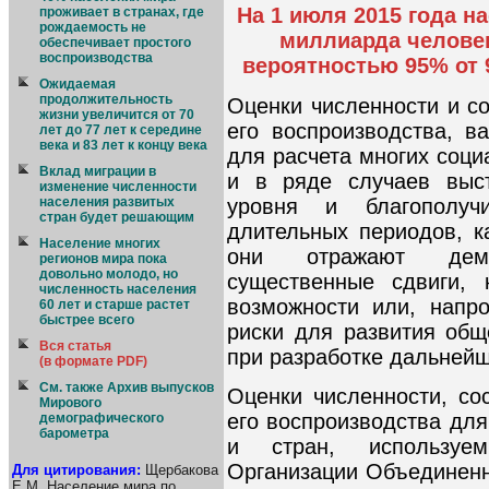
На 1 июля 2015 года н
проживает в странах, где
рождаемость не
миллиарда человек,
обеспечивает простого
воспроизводства
вероятностью 95% от 
Ожидаемая
продолжительность
Оценки численности и со
жизни увеличится от 70
его воспроизводства, 
лет до 77 лет к середине
века и 83 лет к концу века
для расчета многих соци
Вклад миграции в
и в ряде случаев выс
изменение численности
уровня и благополуч
населения развитых
стран будет решающим
длительных периодов, к
Население многих
они отражают демо
регионов мира пока
довольно молодо, но
существенные сдвиги, 
численность населения
возможности или, напр
60 лет и старше растет
быстрее всего
риски для развития общ
Вся статья
при разработке дальнейш
(в формате PDF)
См. также Архив выпусков
Оценки численности, со
Мирового
его воспроизводства для
демографического
барометра
и стран, используе
Организации Объединенн
Для цитирования:
Щербакова
Е.М. Население мира по