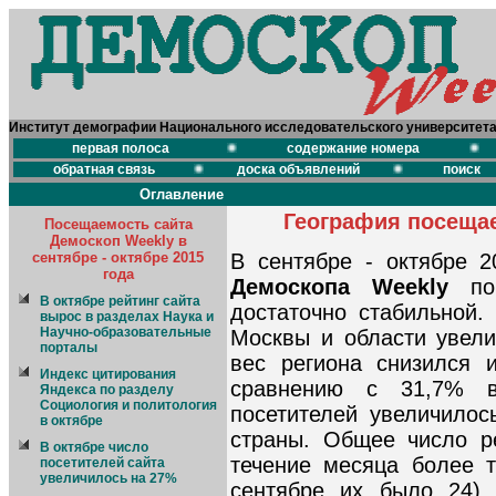
Институт демографии Национального исследовательского университет
первая полоса
содержание номера
обратная связь
доска объявлений
поиск
Оглавление
География посещае
Посещаемость сайта
Демоскоп Weekly в
сентябре - октябре 2015
В сентябре - октябре 2
года
Демоскопа Weekly
по 
В октябре рейтинг сайта
достаточно стабильной.
вырос в разделах Наука и
Научно-образовательные
Москвы и области увели
порталы
вес региона снизился 
Индекс цитирования
сравнению с 31,7% в
Яндекса по разделу
Социология и политология
посетителей увеличилос
в октябре
страны. Общее число р
В октябре число
течение месяца более т
посетителей сайта
увеличилось на 27%
сентябре их было 24).