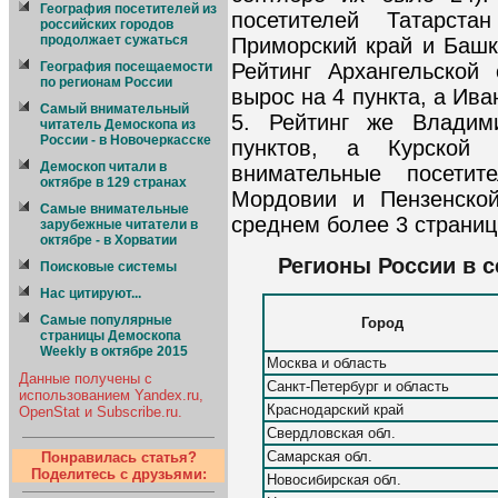
География посетителей из
посетителей Татарст
российских городов
продолжает сужаться
Приморский край и Башк
География посещаемости
Рейтинг Архангельской
по регионам России
вырос на 4 пункта, а Ива
Cамый внимательный
5. Рейтинг же Владим
читатель Демоскопа из
России - в Новочеркасске
пунктов, а Курской
Демоскоп читали в
внимательные посети
октябре в 129 странах
Мордовии и Пензенской
Самые внимательные
среднем более 3 страниц
зарубежные читатели в
октябре - в Хорватии
Регионы России в с
Поисковые системы
Нас цитируют...
Самые популярные
Город
страницы Демоскопа
Weekly в октябре 2015
Москва и область
Данные получены с
Санкт-Петербург и область
использованием Yandex.ru,
Краснодарский край
OpenStat и Subscribe.ru.
Свердловская обл.
Самарская обл.
Понравилась статья?
Поделитесь с друзьями:
Новосибирская обл.