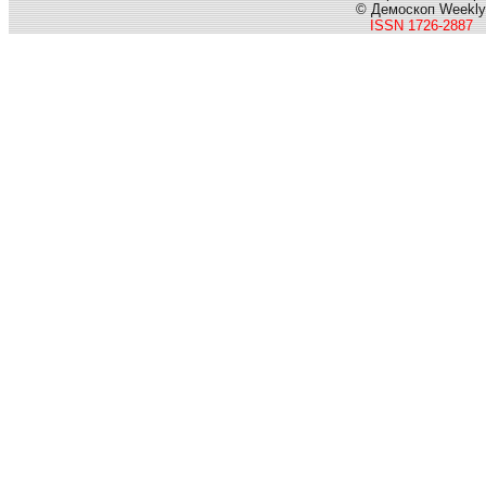
© Демоскоп Weekly
ISSN 1726-2887