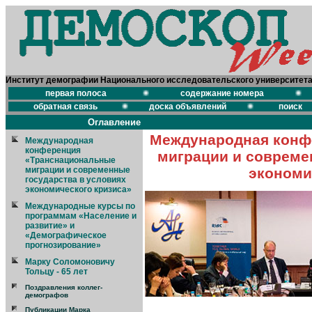
Институт демографии Национального исследовательского университет
первая полоса
содержание номера
обратная связь
доска объявлений
поиск
Оглавление
Международная конф
Международная
конференция
миграции и совреме
«Транснациональные
миграции и современные
экономи
государства в условиях
экономического кризиса»
Международные курсы по
программам «Население и
развитие» и
«Демографическое
прогнозирование»
Марку Соломоновичу
Тольцу - 65 лет
Поздравления коллег-
демографов
Публикации Марка