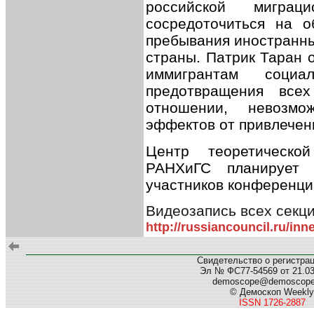
российской миграц
сосредоточиться на о
пребывания иностранны
страны. Патрик Таран 
иммигрантам соци
предотвращения все
отношении, невозмо
эффектов от привлечен
Центр теоретическо
РАНХиГС планирует 
участников конференции
Видеозапись всех секц
http://russiancouncil.ru/in
Свидетельство о регистра
Эл № ФС77-54569 от 21.03.
demoscope@demoscop
© Демоскоп Weekly
ISSN 1726-2887