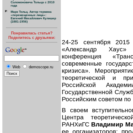
Соломоновича Тольца с 2010
года
Марк Тольц. Автор термина
«перемещенные лица»:
Евгений Михайлович Кулишер
(1881-1956)
Понравилась статья?
Поделитесь с друзьями:
24-25 сентября 2015
«Александр Хаус» 
конференция «Тран
современные государс
Web
demoscope.ru
кризиса». Мероприят
теоретической и пр
Российской Академ
Государственной Служб
Российским советом по
В своем вступительно
Центра теоретическ
РАНХиГС
Владимир М
ее организаторов: пр