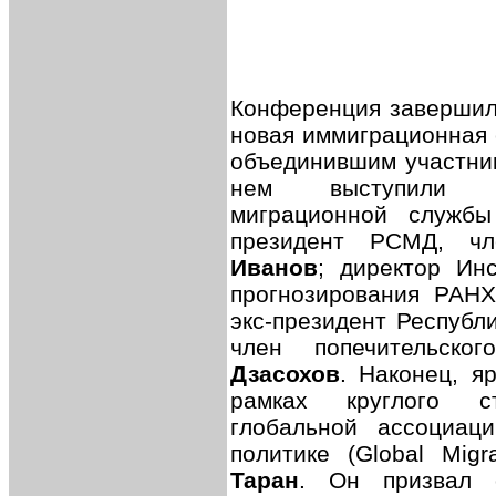
Конференция завершила
новая иммиграционная 
объединившим участник
нем выступили ру
миграционной служ
президент РСМД, ч
Иванов
; директор Ин
прогнозирования РА
экс-президент Республ
член попечительс
Дзасохов
. Наконец, я
рамках круглого с
глобальной ассоциац
политике (Global Migr
Таран
. Он призвал о