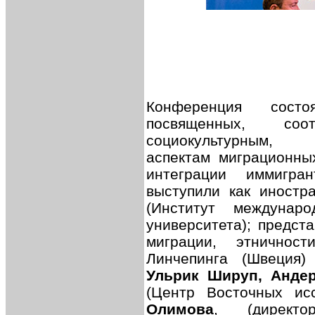
Конференция сост
посвященных, соотв
социокультурным, 
аспектам миграционны
интеграции иммигр
выступили как иностр
(Институт междунар
университета); предст
миграции, этничнос
Линчепинга (Швеция
Ульрик Шируп, Андер
(Центр Восточных ис
Олимова
, (директо