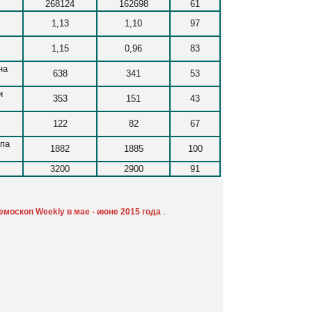
268124
162698
61
1,13
1,10
97
1,15
0,96
83
на
638
341
53
и
353
151
43
122
82
67
опа
1882
1885
100
3200
2900
91
.
москоп Weekly в мае - июне 2015 года