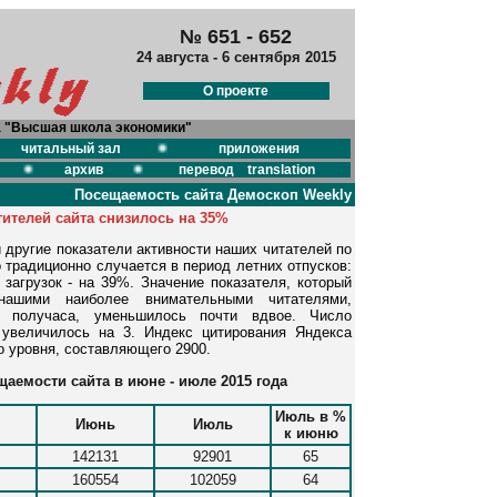
№ 651 - 652
24 августа - 6 сентября 2015
О проекте
а "Высшая школа экономики"
читальный зал
приложения
архив
перевод translation
Посещаемость сайта Демоскоп Weekly
ителей сайта снизилось на 35%
 другие показатели активности наших читателей по
 традиционно случается в период летних отпусков:
загрузок - на 39%. Значение показателя, который
нашими наиболее внимательными читателями,
 получаса, уменьшилось почти вдвое. Число
увеличилось на 3. Индекс цитирования Яндекса
о уровня, составляющего 2900.
аемости сайта в июне - июле 2015 года
Июль в %
Июнь
Июль
к июню
142131
92901
65
160554
102059
64