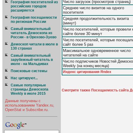
Число загрузок (просмотров страниц)
География посетителей из
российских городов
Среднее число визитов на одного
расширяется
посетителя
География посещаемости
Средняя продолжительность визита
по регионам России
(минут)
Cамый внимательный
Число посетителей, которые провели 
читатель Демоскопа из
сайте более 30 минут
России - в Орехово-Зуево
Число посетителей, которые посещал
сайт более 5 раз
Демоскоп читали в июле в
130 странах
Максимальное одновременное число
читателей на сайте
Самый внимательный
зарубежный читатель в
Число подписчиков Новостей Демоск
июле - на Мальдивах
Weekly (на конец месяца)
Поисковые системы
Индекс цитирования Яndex
Нас цитируют...
Самые популярные
страницы Демоскопа
Смотрите также Посещаемость сайта Де
Weekly в июле 2015
Данные получены с
использованием Yandex.ru,
OpenStat и Subscribe.ru.