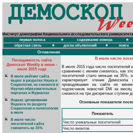
Институт демографии Национального исследовательского университет
первая полоса
содержание номера
обратная связь
доска объявлений
поиск
Оглавление
В июле число посет
Посещаемость сайта
Демоскоп Weekly в июне -
В июле 2015 года число посетителей и
июле 2015 года
сравнению с июнем снизилось, как это
посетителей стало меньше на 35%, а 
В июле рейтинг сайта
характеризует чтение Демоскопа 
вырос в разделах Наука и
проводившими на сайте не менее
Социология, но снизился в
Научно-образовательных
подписчиков новостей DW за месяц 
порталах и Журналах
снизился на три дискретных ступени д
Индекс цитирования
Основные показатели посещ
Яндекса по разделу
Социология и политология
в июле
Показатель
В июле число
Число уникальных посетителей
посетителей сайта
снизилось на 35%
Число визитов