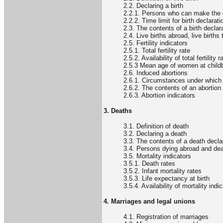
2.2. Declaring a birth
2.2.1. Persons who can make the 
2.2.2. Time limit for birth declarati
2.3. The contents of a birth declar
2.4. Live births abroad, live births
2.5. Fertility indicators
2.5.1. Total fertility rate
2.5.2. Availability of total fertility r
2.5.3 Mean age of women at childb
2.6. Induced abortions
2.6.1. Circumstances under which 
2.6.2. The contents of an abortion 
2.6.3. Abortion indicators
3. Deaths
3.1. Definition of death
3.2. Declaring a death
3.3. The contents of a death decla
3.4. Persons dying abroad and dea
3.5. Mortality indicators
3.5.1. Death rates
3.5.2. Infant mortality rates
3.5.3. Life expectancy at birth
3.5.4. Availability of mortality indi
4. Marriages and legal unions
4.1. Registration of marriages