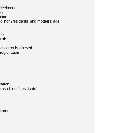
declaration
on
ation
 to 'non?residents' and mother's age
ate
irth
abortion is allowed
registration
ration
ths of 'non?residents'
cators