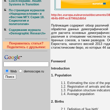
Czech Republic. Health
Systems in Transition
По страницам журналов
«Народонаселение» и
http://ec.europa.eu/eurostat/documents
«Вестник МГУ. Серия 18.
464b-89ff-ec8796b2db5d
Социология и
политология»
Публикация содержит обзор различий
обработке данных демографической 
Содержание журнала
для расчета основных демографическ
«Demographic Research»
различия в отношении численности н
брачных союзов, а также разводов. 
Понравилась статья?
Евростата, начатого весной 2013 год
Поделитесь с друзьями:
статистическим бюро, из которых 44 з
Foreword
Introduction
Web
demoscope.ru
1. Population
1.1. Estimating the size of the pop
1.2. Registration of arrivals and d
1.3. Population structure indicator
1.4. Average population
2. Births
2.1. Definition of 'live birth'