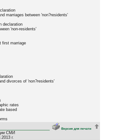
claration
nd marriages between 'non?residents'
n declaration
ween 'non-residents'
 first marriage
laration
and divorces of 'non?residents'
s
phic rates
ate based
forms
Версия для печати
ции СМИ
2013 г.