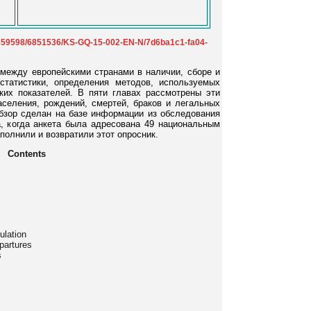
/3859598/6851536/KS-GQ-15-002-EN-N/7d6ba1c1-fa04-
 между европейскими странами в наличии, сборе и
статистики, определения методов, используемых
их показателей. В пяти главах рассмотрены эти
аселения, рождений, смертей, браков и легальных
Обзор сделан на базе информации из обследования
а, когда анкета была адресована 49 национальным
аполнили и возвратили этот опросник.
Contents
ulation
epartures
s