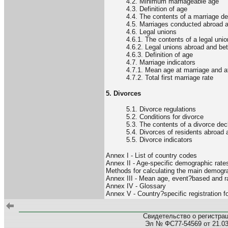
4.2. Minimum marriageable age
4.3. Definition of age
4.4. The contents of a marriage de
4.5. Marriages conducted abroad a
4.6. Legal unions
4.6.1. The contents of a legal unio
4.6.2. Legal unions abroad and bet
4.6.3. Definition of age
4.7. Marriage indicators
4.7.1. Mean age at marriage and at
4.7.2. Total first marriage rate
5. Divorces
5.1. Divorce regulations
5.2. Conditions for divorce
5.3. The contents of a divorce dec
5.4. Divorces of residents abroad 
5.5. Divorce indicators
Annex I - List of country codes
Annex II - Age-specific demographic rate
Methods for calculating the main demogra
Annex III - Mean age, event?based and r
Annex IV - Glossary
Annex V - Country?specific registration 
Свидетельство о регистра
Эл № ФС77-54569 от 21.03.