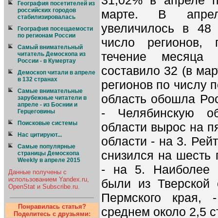
31,02% в апреле 
География посетителей из
российских городов
марте. В апрел
стабилизировалась
увеличилось в 48
География посещаемости
по регионам России
число регионов,
Cамый внимательный
течение месяца 
читатель Демоскопа из
России - в Кумертау
составило 32 (в мар
Демоскоп читали в апреле
в 132 странах
регионов по числу 
Самые внимательные
область обошла Рос
зарубежные читатели в
апреле - из Боснии и
- Челябинскую об
Герцеговины
Поисковые системы
области вырос на п
Нас цитируют...
области - на 3. Ре
Самые популярные
снизился на шесть 
страницы Демоскопа
Weekly в апреле 2015
- на 5. Наиболее 
Данные получены с
использованием Yandex.ru,
были из Тверской 
OpenStat и Subscribe.ru.
Пермского края,
Понравилась статья?
среднем около 2,5 с
Поделитесь с друзьями: