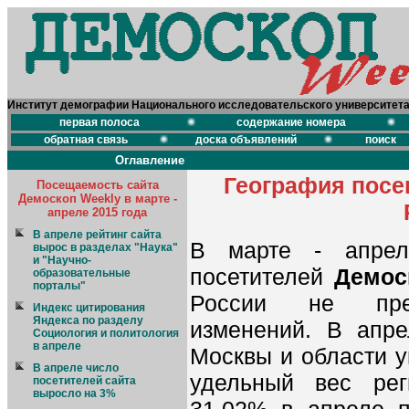
Институт демографии Национального исследовательского университет
первая полоса
содержание номера
обратная связь
доска объявлений
поиск
Оглавление
География посе
Посещаемость сайта
Демоскоп Weekly в марте -
апреле 2015 года
В апреле рейтинг сайта
В марте - апрел
вырос в разделах "Наука"
и "Научно-
посетителей
Демос
образовательные
порталы"
России не прет
Индекс цитирования
Яндекса по разделу
изменений. В апре
Социология и политология
в апреле
Москвы и области у
В апреле число
удельный вес ре
посетителей сайта
выросло на 3%