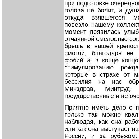
при подготовке очередног
голова не болит, и душ
откуда взявшегося ма
повезло нашему коллект
момент появилась улыб
отчаянной смелостью со
брешь в нашей крепос
смогли, благодаря ее 
фобий и, в конце конц
стимулированию рожд
которые в страхе от м
бессилия на нас обру
Минздрав, Минтру
государственные и не оч
Приятно иметь дело с 
только так можно квал
наблюдая, как она рабо
или как она выступает н
России, и за рубежом.