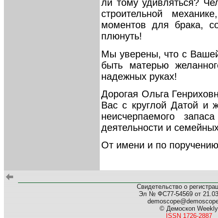
ли тому удивляться? Че
строительной механике
моментов для брака, со
плюнуть!
Мы уверены, что с Ваш
быть матерью желанног
надежных руках!
Дорогая Ольга Генрихов
Вас с круглой Датой и 
неисчерпаемого запас
деятельности и семейных
От имени и по поручени
Свидетельство о регистра
Эл № ФС77-54569 от 21.03.
demoscope@demoscop
© Демоскоп Weekly
ISSN 1726-2887