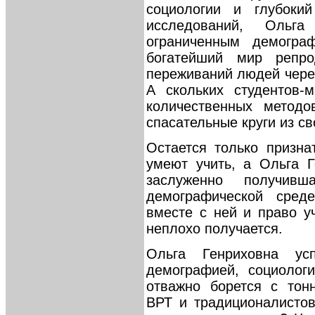
социологии и глубокий
исследований, Ольг
ограниченным демограф
богатейший мир репро
переживаний людей чере
А скольких студентов-
количественных методо
спасательные круги из св
Остается только призна
умеют учить, а Ольга Г
заслуженно получив
демографической сред
вместе с ней и право уч
неплохо получается.
Ольга Генриховна у
демографией, социологи
отважно борется с тон
ВРТ и традиционалистов