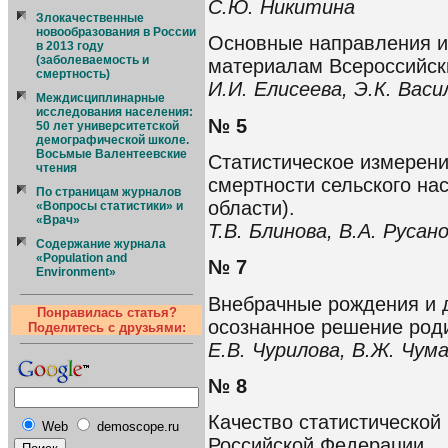
С.Ю. Никитина
Злокачественные
новообразования в России
Основные направления и
в 2013 году
(заболеваемость и
материалам Всероссийск
смертность)
И.И. Елисеева, Э.К. Васи
Междисциплинарные
исследования населения:
№ 5
50 лет университетской
демографической школе.
Восьмые Валентеевские
Статистическое измерени
чтения
смертности сельского на
По страницам журналов
области).
«Вопросы статистики» и
«Врач»
Т.В. Блинова, В.А. Русан
Содержание журнала
«Population and
№ 7
Environment»
Внебрачные рождения и д
Понравилась статья?
осознанное решение род
Поделитесь с друзьями:
Е.В. Чурилова, В.Ж. Чум
№ 8
Качество статистической
Web
demoscope.ru
Российской Федерации