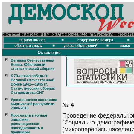
Институт демографии Национального исследовательского университет
первая полоса
содержание номера
обратная связь
доска объявлений
поиск
Оглавление
Великая Отечественная
Война. Юбилейный
статистический сборник
К 70-летию победы в
Великой Отечественной
Войне 1941—1945 гг.
Статистический сборник
Статкомитета СНГ
Уровень жизни населения
№ 4
Кыргызской республики.
2009-2013
Проведение федеральног
Ярославль в кольце
эпидемий:
"Социально-демографиче
революционная
(микроперепись населени
повседневность в
провинции