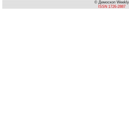
© Демоскоп Weekly
ISSN 1726-2887