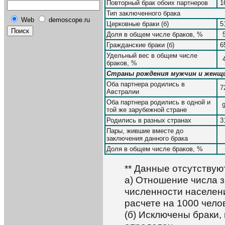
Повторный брак обоих партнеров
1
Тип заключенного брака
Web
demoscope.ru
Церковные браки (б)
5
Доля в общем числе браков, %
Гражданские браки (б)
6
Удельный вес в общем числе
браков, %
Страны рождения мужчин и женщин
Оба партнера родились в
7
Австралии
Оба партнера родились в одной и
той же зарубежной стране
Родились в разных странах
3
Пары, жившие вместе до
заключения данного брака
Доля в общем числе браков, %
** Данные отсутствую
а) Отношение числа з
численности населени
расчете на 1000 чело
(б) Исключены браки, 