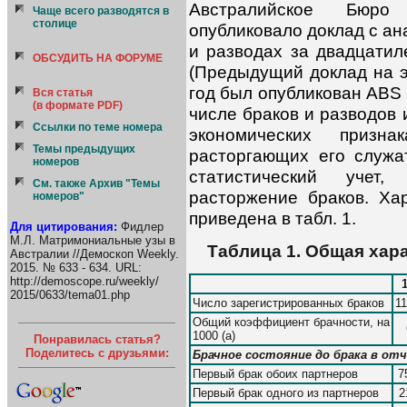
Австралийское Бюро
Чаще всего разводятся в
столице
опубликовало доклад с а
и разводах за двадцатил
ОБСУДИТЬ НА ФОРУМЕ
(Предыдущий доклад на э
год был опубликован ABS 
Вся статья
(в формате PDF)
числе браков и разводов 
Ссылки по теме номера
экономических приз
Темы предыдущих
расторгающих его служа
номеров
статистический учет
См. также Архив "Темы
расторжение браков. Ха
номеров"
приведена в табл. 1.
Для цитирования:
Фидлер
М.Л. Матримониальные узы в
Таблица 1. Общая хар
Австралии //Демоскоп Weekly.
2015. № 633 - 634. URL:
http://demoscope.ru/weekly/
2015/0633/tema01.php
Число зарегистрированных браков
1
Общий коэффициент брачности, на
1000 (а)
Понравилась статья?
Поделитесь с друзьями:
Брачное состояние до брака в от
Первый брак обоих партнеров
7
Первый брак одного из партнеров
2