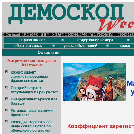
Институт демографии Национального исследовательского университет
первая полоса
содержание номера
обратная связь
доска объявлений
поиск
Оглавление
Матримониальные узы в
Австралии
Коэффициент
зарегистрированных
браков снижается
М
Средний возраст
вступающих в брак растет
Внецерковных браков все
больше
Региональные различия
брачности
Разводы стареют и все
Коэффициент зарегист
чаще совершаются по
обоюдному согласию