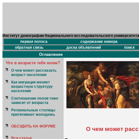
Институт демографии Национального исследовательского университет
первая полоса
содержание номера
обратная связь
доска объявлений
поиск
Оглавление
Что в возрасте тебе моем?
О чем может рассказать
возраст населения
Как миграция меняет
возрастную структуру
населения
Соотношение полов тоже
зависит от возраста
Региональные столицы
притягивают молодежь
ОБСУДИТЬ НА ФОРУМЕ
О чем может расс
Вся статья