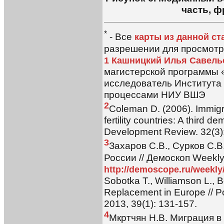
часть, ф
*
- Все
карты из данной ст
разрешении для просмотр
1
Кашницкий Илья Савель
магистерской программы
исследователь Института
процессами НИУ ВШЭ
2
Coleman D. (2006). Immigr
fertility countries: A third d
Development Review. 32(3)
3
Захаров С.В., Сурков С.
России // Демоскоп Weekly
http://demoscope.ru/weekly
Sobotka T., Williamson L., B
Replacement in Europe // 
2013, 39(1): 131-157.
4
Мкртчян Н.В. Миграция в