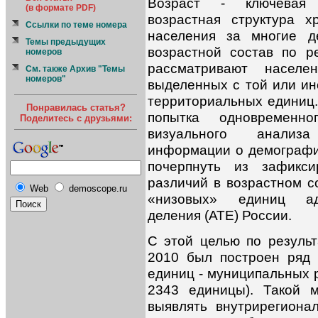
Возраст - ключевая 
(в формате PDF)
возрастная структура 
Ссылки по теме номера
населения за многие д
Темы предыдущих
возрастной состав по р
номеров
рассматривают насел
См. также Архив "Темы
номеров"
выделенных с той или ин
территориальных единиц.
Понравилась статья?
попытка одновременн
Поделитесь с друзьями:
визуального анализ
информации о демографи
почерпнуть из зафикси
различий в возрастном с
Web
demoscope.ru
«низовых» единиц адми
деления (АТЕ) России.
С этой целью по резуль
2010 был построен ряд 
единиц - муниципальных р
2343 единицы). Такой 
выявлять внутрирегиона