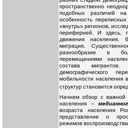
пространственно неодно
подобных различий на
особенность переписных
«внутрь» регионов, иссле
периферией. И здесь, 
движения населения, б
миграция. Существенн
разнообразие в бол
перемещениями населен
состава мигрантов
демографического пер
мобильности населения 
структур становится опр
Начнем обзор с важной 
населения –
медианно
возраста населения Ро
представление о прос
режимов воспроизводства