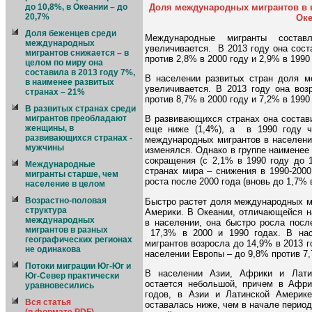
до 10,8%, в Океании – до
Доля международных мигрантов в н
20,7%
Оке
Доля беженцев среди
Международные мигранты соста
международных
увеличивается. В 2013 году она сос
мигрантов снижается – в
против 2,8% в 2000 году и 2,9% в 1990 г
целом по миру она
составила в 2013 году 7%,
В населении развитых стран доля м
в наименее развитых
увеличивается. В 2013 году она воз
странах – 21%
против 8,7% в 2000 году и 7,2% в 1990 
В развитых странах среди
мигрантов преобладают
В развивающихся странах она состави
женщины, в
еще ниже (1,4%), а в 1990 году ч
развивающихся странах -
международных мигрантов в населени
мужчины
изменялся. Однако в группе наименее
сокращения (с 2,1% в 1990 году до 
Международные
странах мира – снижения в 1990-2000
мигранты старше, чем
роста после 2000 года (вновь до 1,7% в
население в целом
Возрастно-половая
Быстро растет доля международных м
структура
Америки. В Океании, отличающейся н
международных
в населении, она быстро росла посл
мигрантов в разных
17,3% в 2000 и 1990 годах. В на
географических регионах
мигрантов возросла до 14,9% в 2013 го
не одинакова
населении Европы – до 9,8% против 7,
Потоки миграции Юг-Юг и
В населении Азии, Африки и Лати
Юг-Север практически
остается небольшой, причем в Афри
уравновесились
годов, в Азии и Латинской Америке
Вся статья
оставалась ниже, чем в начале период