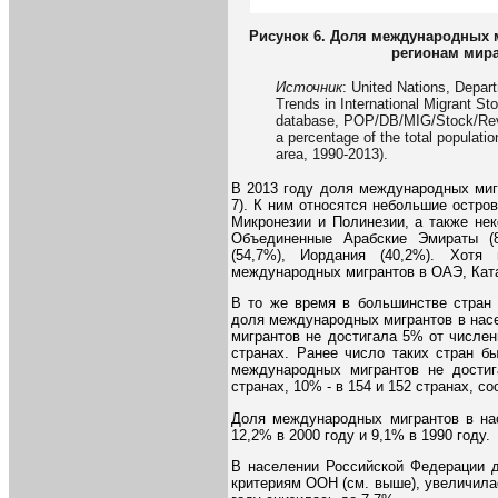
Рисунок 6. Доля международных 
регионам мира,
Источник
: United Nations, Depar
Trends in International Migrant St
database, POP/DB/MIG/Stock/Rev.2
a percentage of the total populati
area, 1990-2013).
В 2013 году доля международных миг
7). К ним относятся небольшие остро
Микронезии и Полинезии, а также не
Объединенные Арабские Эмираты (83
(54,7%), Иордания (40,2%). Хотя
международных мигрантов в ОАЭ, Ката
В то же время в большинстве стран
доля международных мигрантов в нас
мигрантов не достигала 5% от числен
странах. Ранее число таких стран б
международных мигрантов не дости
странах, 10% - в 154 и 152 странах, со
Доля международных мигрантов в на
12,2% в 2000 году и 9,1% в 1990 году.
В населении Российской Федерации 
критериям ООН (см. выше), увеличилась