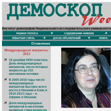
Институт демографии Национального исследовательского университет
первая полоса
содержание номера
обратная связь
доска объявлений
поиск
Оглавление
Международные мигранты:
2013
18 декабря ООН отметила
День международных
мигрантов, число которых
возросло до 232
миллионов человек
В 2000-2010 годы число
международных
мигрантов быстрее всего
росло в Океании и Азии, в
2010-2013 годы – в
Африке и Океании
Доля международных
мигрантов в населении
развитых стран возросла