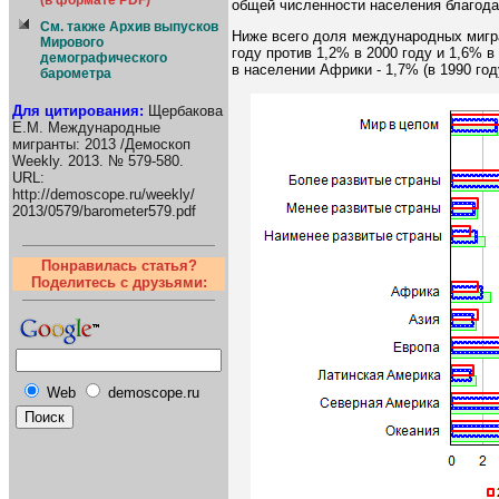
(в формате PDF)
общей численности населения благода
См. также Архив выпусков
Ниже всего доля международных мигра
Мирового
году против 1,2% в 2000 году и 1,6% в
демографического
в населении Африки - 1,7% (в 1990 год
барометра
Для цитирования:
Щербакова
Е.М. Международные
мигранты: 2013 /Демоскоп
Weekly. 2013. № 579-580.
URL:
http://demoscope.ru/weekly/
2013/0579/barometer579.pdf
Понравилась статья?
Поделитесь с друзьями:
Web
demoscope.ru