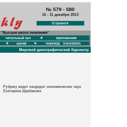
№ 579 - 580
16 - 31 декабря 2013
О проекте
а "Высшая школа экономики"
читальный зал
приложения
архив
перевод translation
Мировой демографический барометр
Рубрику ведет кандидат экономических наук
Екатерина Щербакова