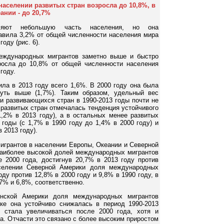
аселении развитых стран возросла до 10,8%, в
ании - до 20,7%
вляют небольшую часть населения, но она
тавила 3,2% от общей численности населения мира
оду (рис. 6).
еждународных мигрантов заметно выше и быстро
росла до 10,8% от общей численности населения
году.
ла в 2013 году всего 1,6%. В 2000 году она была
уть выше (1,7%). Таким образом, удельный вес
и развивающихся стран в 1990-2013 годы почти не
 развитых стран отмечалась тенденция устойчивого
1,2% в 2013 году), а в остальных менее развитых
 годы (с 1,7% в 1990 году до 1,4% в 2000 году) и
 2013 году).
игрантов в населении Европы, Океании и Северной
аиболее высокой долей международных мигрантов
е 2000 года, достигнув 20,7% в 2013 году против
селении Северной Америки доля международных
ду против 12,8% в 2000 году и 9,8% в 1990 году, в
7% и 6,8%, соответственно.
нской Америки доля международных мигрантов
ке она устойчиво снижалась в период 1990-2013
 стала увеличиваться после 2000 года, хотя и
а. Отчасти это связано с более высоким приростом