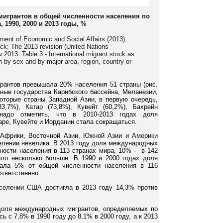
мигрантов в общей численности населения по
 1990, 2000 и 2013 годы, %
tment of Economic and Social Affairs (2013).
ock: The 2013 revision (United Nations
013. Table 3 - International migrant stock as
on by sex and by major area, region, country or
рантов превышала 20% населения 51 страны (рис.
вные государства Карибского бассейна, Меланезии,
которые страны Западной Азии, в первую очередь,
,7%), Катар (73,8%), Кувейт (60,2%), Бахрейн
 надо отметить, что в 2010-2013 годах доля
ре, Кувейте и Иордании стала сокращаться.
 Африки, Восточной Азии, Южной Азии и Америки
елении невелика. В 2013 году доля международных
ности населения в 113 странах мира, 10% - в 142
ыло несколько больше. В 1990 и 2000 годах доля
гала 5% от общей численности населения в 116
ответственно.
селении США достигла в 2013 году 14,3% против
доля международных мигрантов, определяемых по
 с 7,8% в 1990 году до 8,1% в 2000 году, а к 2013