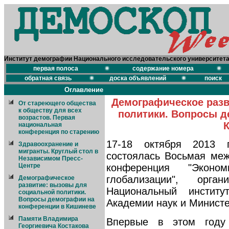
Институт демографии Национального исследовательского университет
первая полоса
содержание номера
обратная связь
доска объявлений
поиск
Оглавление
Демографическое разв
От стареющего общества
к обществу для всех
политики. Вопросы д
возрастов. Первая
национальная
конференция по старению
17-18 октября 2013 
Здравоохранение и
мигранты. Круглый стол в
состоялась Восьмая меж
Независимом Пресс-
Центре
конференция "Эконо
глобализации", орга
Демографическое
развитие: вызовы для
Национальный институ
социальной политики.
Вопросы демографии на
Академии наук и Минист
конференции в Кишиневе
Памяти Владимира
Впервые в этом году
Георгиевича Костакова