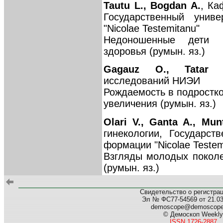
Tautu L., Bogdan A.
, Ка
Государственный унив
"Nicolae Testemitanu"
Недоношенные дети и
здоровья (румын. яз.)
Gagauz O., Tatar 
исследований НИЭИ
Рождаемость в подростко
увеличения (румын. яз.)
Olari V., Ganta A., Mun
гинекологии, Государс
формации "Nicolae Testem
Взгляды молодых покол
(румын. яз.)
Свидетельство о регистра
Эл № ФС77-54569 от 21.03.
demoscope@demoscop
© Демоскоп Weekly
ISSN 1726-2887