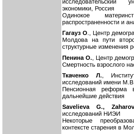
исследовательский 
экономики, Россия
Одинокое матери
распространенности и а
Гагауз О
., Центр демог
Молдова на пути второ
структурные изменения 
Пенина О.
, Центр демог
Смертность взрослого н
Ткаченко Л.
, Инстит
исследований имени М.В
Пенсионная реформа в
дальнейшие действия
Savelieva G., Zahar
исследований НИЭИ
Некоторые преобразо
контексте старения в Мол