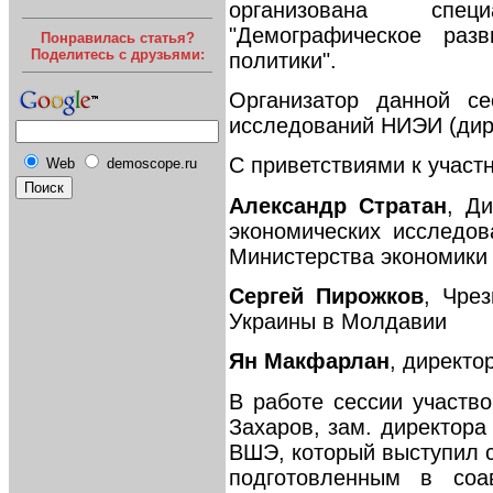
организована спе
"Демографическое раз
Понравилась статья?
Поделитесь с друзьями:
политики".
Организатор данной се
исследований НИЭИ (дире
С приветствиями к участ
Web
demoscope.ru
Александр Стратан
, Д
экономических исследо
Министерства экономики
Сергей Пирожков
, Чре
Украины в Молдавии
Ян Макфарлан
, директ
В работе сессии участв
Захаров, зам. директор
ВШЭ, который выступил 
подготовленным в соа