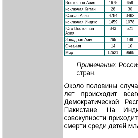
Восточная Азия
1675
659
исключая Китай
28
30
Южная Азия
4784
3492
исключая Индию
1459
1078
Юго-Восточная
843
521
Азия
Западная Азия
265
189
Океания
14
16
Мир
12621
9699
Примечание
: Росс
стран.
Около половины случае
лет происходит все
Демократической Рес
Пакистане. На Ин
совокупности приходит
смерти среди детей мл