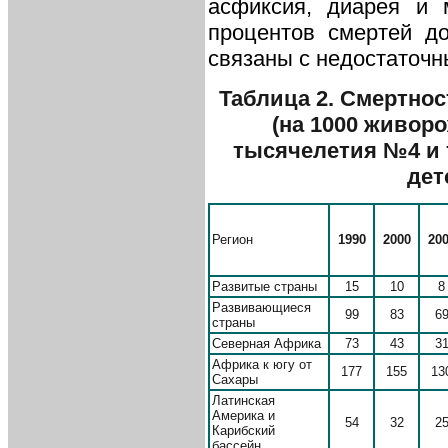
асфиксия, диарея и 
процентов смертей до
связаны с недостаточн
Таблица 2. Смертнос
(на 1000 живоро
тысячелетия №4 и
дет
Регион
1990
2000
20
Развитые страны
15
10
8
Развивающиеся
99
83
6
страны
Северная Африка
73
43
3
Африка к югу от
177
155
13
Сахары
Латинская
Америка и
54
32
2
Карибский
бассейн