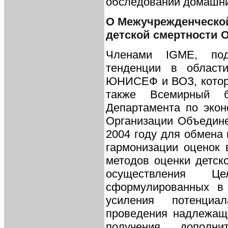
обследований домашних
О Межучрежденческой
детской смертности 
Членами IGME, под
тенденции в области
ЮНИСЕФ и ВОЗ, которы
также Всемирный б
Департамента по эко
Организации Объедин
2004 году для обмена 
гармонизации оценок
методов оценки детск
осуществления Ц
сформулированных в
усиления потенциа
проведения надлежащи
получения дополни