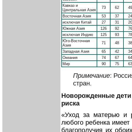
Кавказ и
73
62
4
Центральная Азия
Восточная Азия
53
37
2
исключая Китай
27
31
2
Южная Азия
126
92
7
исключая Индию
125
93
7
Юго-Восточная
71
48
3
Азия
Западная Азия
65
42
3
Океания
74
67
6
Мир
90
75
6
Примечание
: Росс
стран.
Новорожденные дети
риска
«Уход за матерью и 
любого ребенка имеет
благополучия их обоих