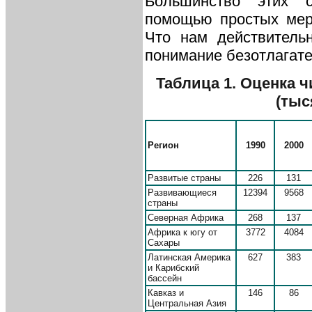
Большинство этих 
помощью простых мер,
Что нам действитель
понимание безотлагате
Таблица 1. Оценка ч
(тыся
Регион
1990
2000
Развитые страны
226
131
Развивающиеся
12394
9568
страны
Северная Африка
268
137
Африка к югу от
3772
4084
Сахары
Латинская Америка
627
383
и Карибский
бассейн
Кавказ и
146
86
Центральная Азия