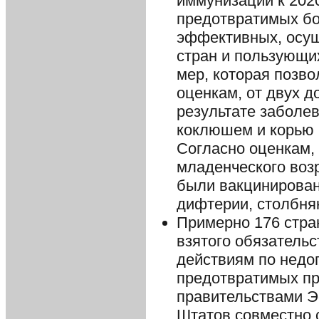
иммунизации к 2020
предотвратимых бо
эффективных, осущ
стран и пользующи
мер, которая позво
оценкам, от двух д
результате заболе
коклюшем и корью 
Согласно оценкам, 
младенческого возр
были вакцинирован
дифтерии, столбня
Примерно 176 стра
взятого обязатель
действиям по недо
предотвратимых пр
правительствами 
Штатов совместно