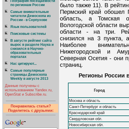
География посещаемости
было также 11). В рейтин
по регионам России
Пермский край обошел 
Cамые внимательные
читатели Демоскопа из
область, а Томская о
России - в Серпухове
Вологодской области выр
Язык пользователей
области - на три. Ре
Поисковые системы
снизился на 3 пункта, 
В августе рейтинг сайта
Наиболее внимател
вырос в разделе Наука и
снизился в Научно-
Нижегородской и Аму
образовательных
порталах
Северная Осетия - они 
Нас цитируют...
страниц.
Самые популярные
Регионы России 
страницы Демоскопа
Weekly в августе 2013
Данные получены с
использованием Yandex.ru,
Город
OpenStat и Subscribe.ru.
Москва и область
Понравилась статья?
Санкт-Петербург и область
Поделитесь с друзьями:
Краснодарский край
Свердловская обл.
Новосибирская обл.