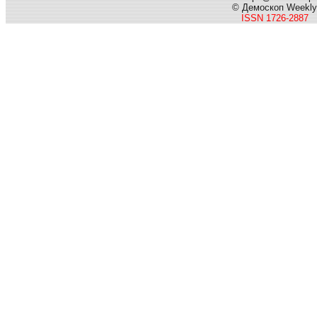
© Демоскоп Weekly
ISSN 1726-2887