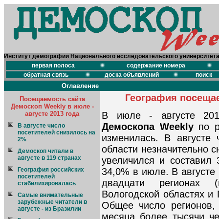
Институт демографии Национального исследовательского университет
первая полоса
содержание номера
обратная связь
доска объявлений
поиск
Оглавление
География посещае
Посещаемость сайта
Демоскоп Weekly в июле -
августе 2013 года
В июле - августе 201
Демоскопа Weekly
по р
В августе число
посетителей снизилось на
изменилась. В августе
2%
области незначительно с
Демоскоп читали в
августе в 119 странах
увеличился и составил 
География российских
34,0% в июле. В августе
посетителей
двадцати регионах (
стабилизировалась
Вологодской областях и 
Самые внимательные
зарубежные читатели в
Общее число регионов,
августе - из Бразилии
месяца более тысячи че