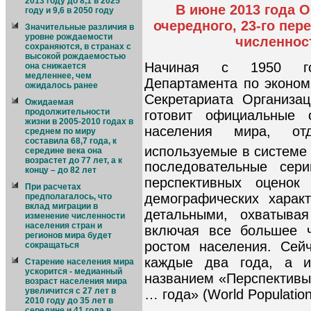
2013 году до 8,1 в 2025
В июне 2013 года 
году и 9,6 в 2050 году
очередного, 23-го пе
Значительные различия в
уровне рождаемости
численнос
сохраняются, в странах с
высокой рождаемостью
Начиная с 1950 го
она снижается
медленнее, чем
Департамента по эконо
ожидалось ранее
Секретариата Организа
Ожидаемая
продолжительности
готовит официальные 
жизни в 2005-2010 годах в
населения мира, от
среднем по миру
составила 68,7 года, к
используемые в системе
середине века она
возрастет до 77 лет, а к
последовательные сери
концу – до 82 лет
перспективных оценок
При расчетах
демографических харак
предполагалось, что
вклад миграции в
детальными, охватыва
изменение численности
населения стран и
включая все большее ч
регионов мира будет
ростом населения. Сей
сокращаться
каждые два года, а и
Старение населения мира
ускорится - медианный
названием «Перспективы
возраст населения мира
увеличится с 27 лет в
… года» (World Population
2010 году до 35 лет в
середине и 41 года в