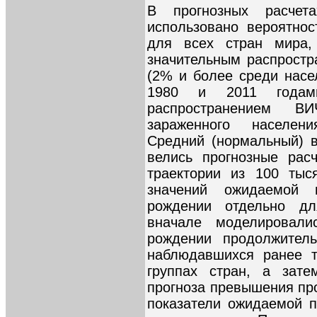
В прогнозных расче
использовано вероятно
для всех стран мира,
значительным распрост
(2% и более среди насе
1980 и 2011 годам
распространением В
зараженного населен
Средний (нормальный) в
велись прогнозные рас
траектории из 100 тыс
значений ожидаемой 
рождении отдельно д
вначале моделировали
рождении продолжител
наблюдавшихся ранее 
группах стран, а зате
прогноза превышения пр
показатели ожидаемой 