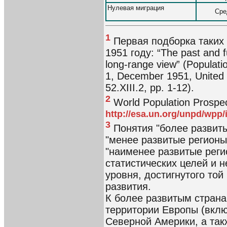
Нулевая миграция
Сре
1
Первая подборка таких
1951 году: “The past and f
long-range view” (Populatio
1, December 1951, United N
52.XIII.2, pp. 1-12).
2
World Population Prospec
http://esa.un.org/unpd/wpp
3
Понятия "более развиты
"менее развитые регионы
"наименее развитые реги
статистических целей и 
уровня, достигнутого той
развития.
К более развитым страна
территории Европы (вкл
Северной Америки, а так