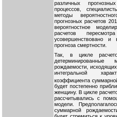
различных прогнозны
процессов, специали
методы вероятностно
прогнозных расчетов 20
вероятностное модели
расчетов пересмо
усовершенствовано и
прогноза смертности.
Так, в цикле расчет
детерминированные 
рождаемости, исходящих
интегральной хара
коэффициента суммарно
будет постепенно прибли
женщину. В цикле расчет
рассчитывались с помо
модели. Предполагалос
суммарной рождаемост
будет стремиться к уров