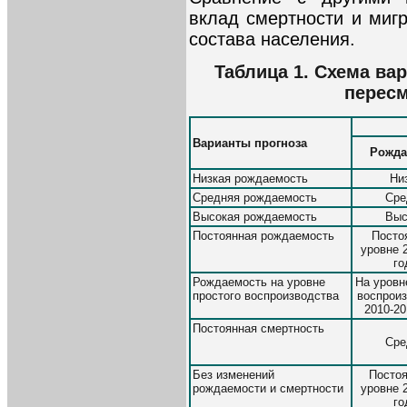
вклад смертности и миг
состава населения.
Таблица 1. Схема ва
пересм
Варианты прогноза
Рожда
Низкая рождаемость
Ни
Средняя рождаемость
Сре
Высокая рождаемость
Выс
Постоянная рождаемость
Посто
уровне 
го
Рождаемость на уровне
На уровн
простого воспроизводства
воспроиз
2010-20
Постоянная смертность
Сре
Без изменений
Постоя
рождаемости и смертности
уровне 
го