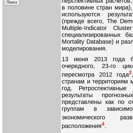
перспективных расчетов,
в половине стран мира)
используются результ
(прежде всего, The Demo
Multiple-Indicator Clus
специализированных ба
Mortality Database) и р
моделирования.
13 июня 2013 года б
очередного, 23-го ци
2
пересмотра 2012 года
странам и территориям 
год. Ретроспективные
результаты прогноз
представлены как по о
группам в зависимо
экономического разв
4
расположения
.