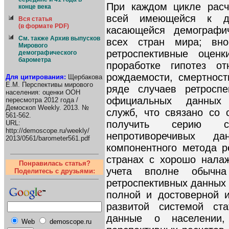
При каждом цикле расч
конце века
всей имеющейся к д
Вся статья
(в формате PDF)
касающейся демографи
См. также Архив выпусков
всех стран мира; вн
Мирового
ретроспективные оцен
демографического
барометра
проработке гипотез от
рождаемости, смертнос
Для цитирования:
Щербакова
Е.М. Перспективы мирового
ряде случаев ретроспе
населения: оценки ООН
официальных данных 
пересмотра 2012 года /
Демоскоп Weekly. 2013. №
служб, что связано со
561-562.
получить серию с
URL:
http://demoscope.ru/weekly/
непротиворечивых д
2013/0561/barometer561.pdf
компонентного метода р
странах с хорошо налаж
Понравилась статья?
учета вполне обычна
Поделитесь с друзьями:
ретроспективных данных 
полной и достоверной 
развитой системой ста
данные о населении
Web
demoscope.ru