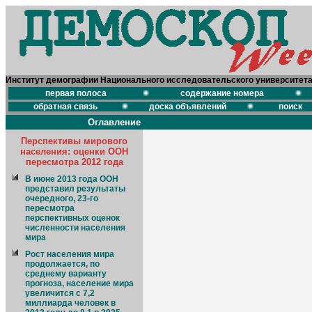
Институт демографии Национального исследовательского университет
первая полоса
содержание номера
обратная связь
доска объявлений
поиск
Оглавление
Перспективы мирового
населения: оценки ООН
пересмотра 2012 года
В июне 2013 года ООН
представил результаты
очередного, 23-го
пересмотра
перспективных оценок
численности населения
мира
Рост населения мира
продолжается, по
среднему варианту
прогноза, население мира
увеличится с 7,2
миллиарда человек в