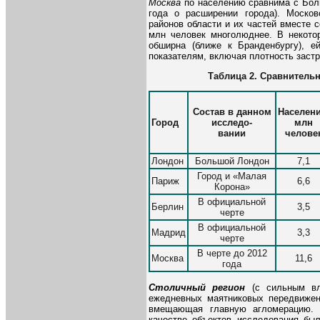
Москва
по населению сравнима с Бол
года о расширении города). Моско
районов области и их частей вместе с
млн человек многолюднее. В некото
обширна (ближе к Бранденбургу), 
показателям, включая плотность застр
Таблица
2
. Сравнитель
Состав в данном
Населени
Город
исследо-
млн
вании
челове
Лондон
Большой Лондон
7,1
Город и «Малая
Париж
6,6
Корона»
В официальной
Берлин
3,5
черте
В официальной
Мадрид
3,3
черте
В черте до 2012
Москва
11,6
года
Столичный регион
(с сильным вли
ежедневных маятниковых передвижен
вмещающая главную агломерацию. 
качестве объектов исследования бы