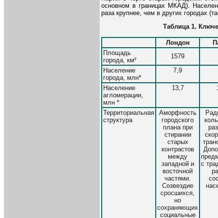
основном в границах МКАД). Населен
раза крупнее, чем в других городах (таб
Таблица
1
. Ключ
Лондон
П
Площадь
1579
города, км²
Население
7,9
города, млн*
Население
13,7
агломерации,
млн *
Территориальная
Аморфность
Рад
структура
городского
коль
плана при
ра
стирании
ско
старых
тран
контрастов
Допо
между
пред
западной и
с тра
восточной
р
частями.
со
Созвездие
нас
сросшихся,
но
сохраняющих
социальные