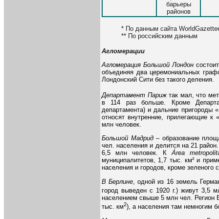
барьеры
районов
* По данным сайта WorldGazettee
** По российским данным
Агломерации
Агломерация Большой Лондон
состоит
объединяя два церемониальных графс
Лондонский Сити без такого деления.
Департамент Париж
так мал, что мет
в 114 раз больше. Кроме Департ
департамента) и дальние пригороды «
относят внутренние, прилегающие к 
млн человек.
Большой Мадрид
– образование площа
чел. населения и делится на 21 район
6,5 млн человек. К
Área metropolit
муниципалитетов, 1,7 тыс. км² и при
населения и городов, кроме зеленого с
В Берлине
, одной из 16 земель Герма
город выведен с 1920 г.) живут 3,5 
населением свыше 5 млн чел. Регион 
2
тыс. км
), а населения там немногим б