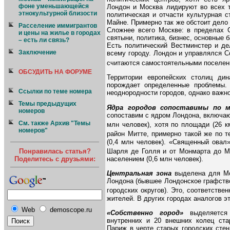
фоне уменьшающейся
Лондон и Москва лидируют во всех т
этнокультурной близости
политическая и отчасти культурная с
Майне. Примерно так же обстоит дело
Расселение иммигрантов
Сложнее всего Москве: в пределах С
и цены на жилье в городах
святыни, политика, бизнес, основные б
– есть ли связь?
Есть политический Вестминстер и де
Заключение
всему городу. Лондон и управлялся С
считаются самостоятельными поселе
ОБСУДИТЬ НА ФОРУМЕ
Территории европейских столиц ди
порождает определенные проблемы. 
Ссылки по теме номера
неоднородности городов, однако важно
Темы предыдущих
Ядра городов сопоставимы по 
номеров
сопоставим с ядром Лондона, включаю
См. также Архив "Темы
млн человек), хотя по площади (26 к
номеров"
район Митте, примерно такой же по т
(0,4 млн человек). «Священный овал
Понравилась статья?
Шарля де Голля и от Монмарта до Мо
Поделитесь с друзьями:
населением (0,6 млн человек).
Центральная зона
выделена для Мо
Лондона (бывшее Лондонское графство
городских округов). Это, соответствен
жителей. В других городах аналогов э
Web
demoscope.ru
«Собственно город»
выделяется
внутренних и 20 внешних колец ста
Париж в черте старых городских стен