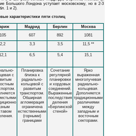
ие Большого Лондона уступает московскому, но в 2-3
л. 1 и 2).
евые характеристики пяти столиц
ариж
Мадрид
Берлин
Москва
105
607
892
1081
2,2
3,3
3,5
11,5 **
12,1
6,5
5,4
15,1
иально-
Планировка
Сочетание
Ярко
цевая с
близка к
регулярной
выраженная
звитым
радиально-
планировки
многолучевая
ростным
кольцевой с
и хордовых
радиально-
спортом.
развитым
соединений.
кольцевая.
лняется
транспортом.
Выраженные
Дополняется
местьями
Обширная
последствия
традиционными
диционно
агломерация
деления
различиями
азным
ограничена
«Берлинской
между
ставом
естественными
стеной»
западным и
еления.
(горными)
восточным
границами
секторами.