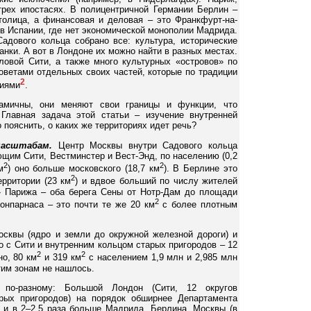
рех ипостасях. В полицентричной Германии Берлин –
толица, а финансовая и деловая – это Франкфурт-на-
 в Испании, где нет экономической монополии Мадрида.
адового кольца собрано все: культура, исторические
анки. А вот в Лондоне их можно найти в разных местах.
ловой Сити, а также много культурных «островов» по
оветами отдельных своих частей, которые по традиции
2
ниями
.
намичны, они меняют свои границы и функции, что
Главная задача этой статьи – изучение внутренней
 пояснить, о каких же территориях идет речь?
масштабам.
Центр Москвы внутри Садового кольца
щим Сити, Вестминстер и Вест-Энд, по населению (0,2
2
2
м
) оно больше московского (18,7 км
). В Берлине это
2
ерритории (23 км
) и вдвое больший по числу жителей
» Парижа – оба берега Сены от Нотр-Дам до площади
2
нпарнаса – это почти те же 20 км
с более плотным
сквы (ядро и земли до окружной железной дороги) и
 с Сити и внутренним кольцом старых пригородов – 12
2
2
но, 80 км
и 319 км
с населением 1,9 млн и 2,985 млн
тим зонам не нашлось.
 по-разному: Большой Лондон (Сити, 12 округов
рых пригородов) на порядок обширнее Департамента
 и в 2–2,5 раза больше Мадрида, Берлина, Москвы (в