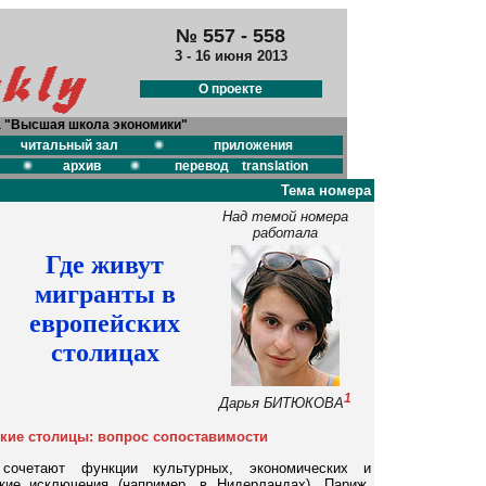
№ 557 - 558
3 - 16 июня 2013
О проекте
а "Высшая школа экономики"
читальный зал
приложения
архив
перевод translation
Тема номера
Над темой номера
работала
Где живут
мигранты в
европейских
столицах
1
Дарья БИТЮКОВА
кие столицы: вопрос сопоставимости
 сочетают функции культурных, экономических и
ркие исключения (например, в Нидерландах). Париж,