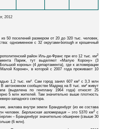
r, 2012
 из 50 поселений размером от 20 до 320 тыс. человек,
тва: одноименное с 32 округами-borough и крошечный
2
рополитенский район Иль-де-Франс при его 12 тыс. км
амента Париж, тут выделяют «Малую Корону» (3
Большой короны» (4 департамента), где к агломерации
«Малой Короне», в которой с 2007 года проживают 10
дью 1,2 тыс. км². Сам город занял 607 км² с 3,3 млн
. В автономном сообществе Мадрид на 8 тыс. км² живут
ana
(выделена по генплану 1964 года) относят 25
мерно 5 млн жителей. Там значительно выше плотность
еверо-западного сектора.
нии, анклава внутри земли Бранденбург (из ее состава
2
млн человек.
Берлинская агломерация
– это 5370 км
с
Берлин – Бранденбург значительно обширнее (свыше 30
ольше (6 млн).