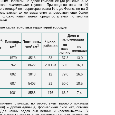
ьшим Парижем, но вдвое компактнее (до решения 2012
вская
агломерация
крупнее. Пригородная зона из 14
о столицей по территории равна Иль-де-Франс, но на 3
рых вариантах ее выделения агломерация еще более
ей сложно найти аналог среди остальных по многим
ойки.
ные характеристики территорий городов
Доля в
агломерации
е,
Площадь,
Плотность,
Число
по
2
2
районов
км
чел/ км
по
к
насе-
площади
лению
1579
4518
33
57,3
13,9
762
8622
20+123
50,6
16,0
892
3848
12
79,0
16,6
607
5403
21
50,0
10,5
1081
8588
176
66,2
7,4
янием столицы, но отсутствием важного признака
ий) – другая единица, формальная либо нет, обычно
Для наших задач они велики и «расплывчаты». В
ли выбраны города в их официальных или несколько