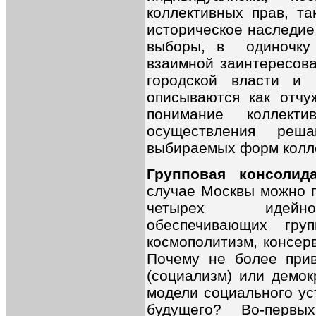
коллективных прав, та
историческое наследие
выборы, в одиночку
взаимной заинтересов
городской власти и 
описываются как отчу
понимание коллек
осуществления реш
выбираемых форм колле
Групповая консоли
случае Москвы можно 
четырех идейно-
обеспечивающих гру
космополитизм, консер
Почему не более прив
(социализм) или демо
модели социального ус
будущего?
Во-первых