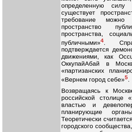
определенную силу
существует пространс
требование можно
пространство публ
пространства, социа
4
публичными»
. Спра
подтверждается демон
движениями, как Occ
ОккупайАбай в Моск
«партизанских планир
5
«Вернем город себе»
.
Возвращаясь к Москве
российской столице «
властью и девелопе
планирующие орган
Теоретически считается
городского сообщества,