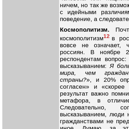
ничем, но так же возмо
с идейными различия
поведение, а следоват
Космополитизм.
Поч
12
космополитизм
в рос
вовсе не означает, 
россиян. В ноябре 2
респондентам вопрос:
высказыванием:
Я бол
мира, чем граждан
страны?
», и 20% оп
согласен» и «скорее 
результат важно помни
метафора, в отличи
Следовательно, с
высказыванием, люди 
гражданствами не пред
иное. Думаю, за эт