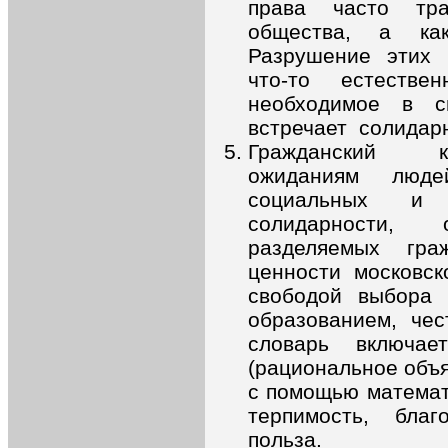
права часто тр
общества, а как
Разрушение этих 
что-то естеств
необходимое в 
встречает солидар
Гражданский к
ожиданиям люд
социальных и 
солидарности,
разделяемых гра
ценности московск
свободой выбора 
образованием, чес
словарь включа
(рациональное объ
с помощью математ
терпимость, благ
польза.