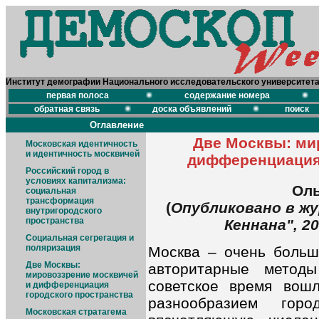
Институт демографии Национального исследовательского университет
первая полоса
содержание номера
обратная связь
доска объявлений
поиск
Оглавление
Две Москвы: ми
Московская идентичность
и идентичность москвичей
дифференциация 
Российский город в
условиях капитализма:
Оль
социальная
трансформация
(
Опубликовано в ж
внутригородского
пространства
Кеннана", 20
Социальная сегрегация и
поляризация
Москва – очень больш
Две Москвы:
авторитарные метод
мировоззрение москвичей
советское время вош
и дифференциация
городского пространства
разнообразием гор
Московская стратагема