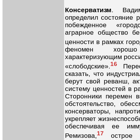
Консерватизм
. Вади
определил состояние р
побежденное «город
аграрное общество бе
ценности в рамках горо
феномен хорошо
характеризующим росси
16
«слободские».
Переф
сказать, что индустри
берут свой реванш, а
систему ценностей в р
Сторонники перемен в
обстоятельство, обес
консерваторы, напрот
укрепляет жизнеспособ
обеспечивая ее им
17
Ремизова,
острое ч