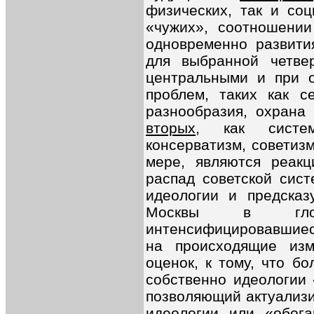
физических, так и со
«чужих», соотношении
одновременно развити
для выбранной четве
центральными и при о
проблем, таких как се
разнообразия, охрана
вторых
, как систем
консерватизм, советиз
мере, являются реакц
распад советской сис
идеологии и предсказ
Москвы в глоб
интенсифицировавшиес
на происходящие из
оценок, к тому, что б
собственно идеологии 
позволяющий актуализ
идеологии или «обо