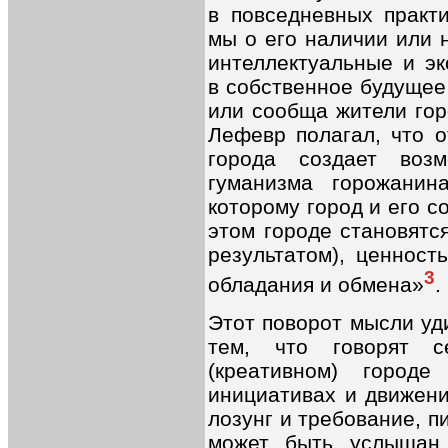
в повседневных практи
мы о его наличии или 
интеллектуальные и эк
в собственное будущее
или сообща жители гор
Лефевр полагал, что о
города создает воз
гуманизма горожанин
которому город и его с
этом городе становятс
результатом), ценност
3
обладания и обмена»
.
Этот поворот мысли уд
тем, что говорят с
(креативном) город
инициативах и движени
лозунг и требование, п
может быть услышан,