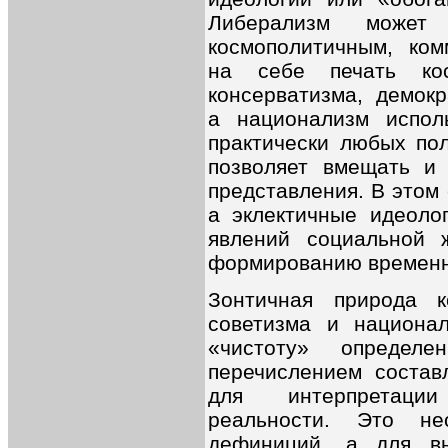
Либерализм может
космополитичным, ком
на себе печать ко
консерватизма, демокр
а национализм испол
практически любых пол
позволяет вмещать и
представления. В этом
а эклектичные идеоло
явлений социальной ж
формированию временн
Зонтичная природа ко
советизма и национа
«чистоту» определ
перечислением состав
для интерпретаци
реальности. Это н
дефиниций, а для в