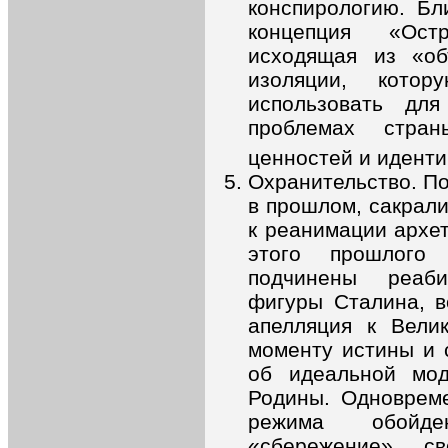
конспирологию. Бл
концепция «Ост
исходящая из «об
изоляции, кото
использовать для
проблемах стра
ценностей и идент
Охранительство. П
в прошлом, сакрали
к реанимации архе
этого прошлого 
подчинены реаби
фигуры Сталина, в
апелляция к Вели
моменту истины и 
об идеальной мод
Родины. Одноврем
режима обойде
«сбережение» с