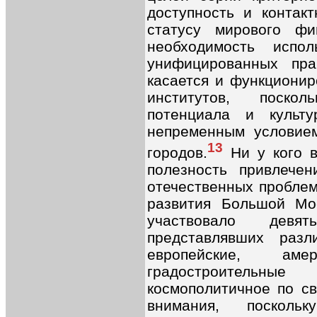
доступность и контакт
статусу мирового фи
необходимость испо
унифицированных пр
касается и функциони
институтов, поскол
потенциала и культу
непременным условием
13
городов.
Ни у кого в
полезность привлече
отечественных проблем
развития Большой Мо
участвовало девя
представлявших разли
европейские, ам
градостроительн
космополитичное по св
внимания, посколь