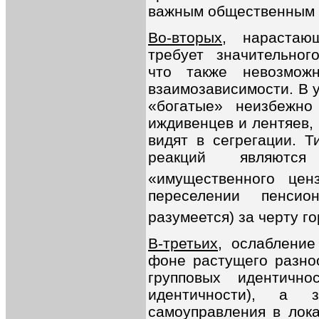
важным общественным 
Во-вторых
, нарастаю
требует значительног
что также невозмож
взаимозависимости. В 
«богатые» неизбежно
иждивенцев и лентяев,
видят в сегрегации. 
реакций являютс
«имущественного це
переселении пенси
разумеется) за черту г
В-третьих
, ослаблени
фоне растущего разно
групповых идентично
идентичности), а 
самоуправления в лок