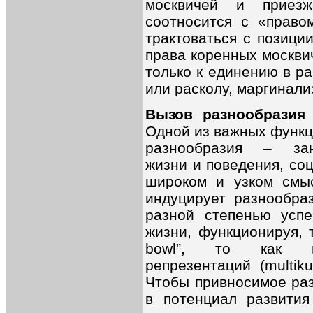
москвичей и приез
соотносится с «право
трактоваться с позици
права коренных москвич
только к единению в ра
или расколу, маргинал
Вызов разнообразия 
Одной из важных функц
разнообразия – заня
жизни и поведения, соц
широком и узком смыс
индуцирует разнообраз
разной степенью успе
жизни, функционируя, то
bowl”, то как про
репрезентаций (multiku
Чтобы привносимое ра
в потенциал развития