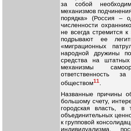
за собой необходим
механизмов подчинения
порядка» (Россия – 
численности охраннико
не всегда стремится к 
подрывают ее легит
«миграционных патру
народной дружины по
средства на штатных 
механизмы самоо
ответственность з
11
обществом
.
Названные причины об
большому счету, интере
городская власть, в 
объединительных ценно
к групповой консолидац
индивидуализма, по