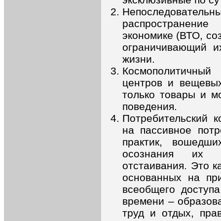
Непоследовательн
распространени
экономике (ВТО, со
ограничивающий и
жизни.
Космополитичный
центров и вещевы
только товары и м
поведения.
Потребительский к
на пассивное пот
практик, вошедш
осознания их 
отстаивания. Это к
основанных на пр
всеобщего доступа
времени – образов
труд и отдых, пра