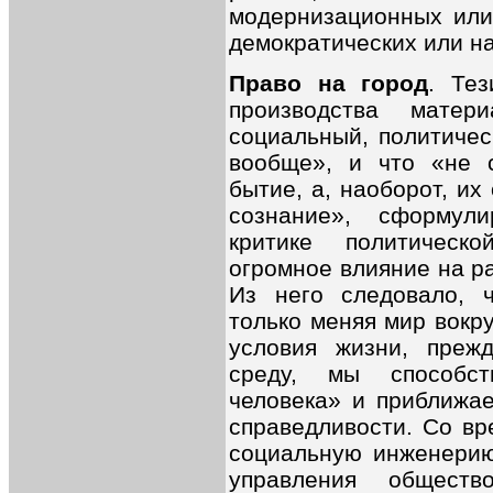
модернизационных или
демократических или н
Право на город
. Те
производства матер
социальный, политиче
вообще», и что «не 
бытие, а, наоборот, и
сознание», сформул
критике политическ
огромное влияние на р
Из него следовало, ч
только меняя мир вокру
условия жизни, преж
среду, мы способс
человека» и приближа
справедливости. Со в
социальную инженерию
управления обществ