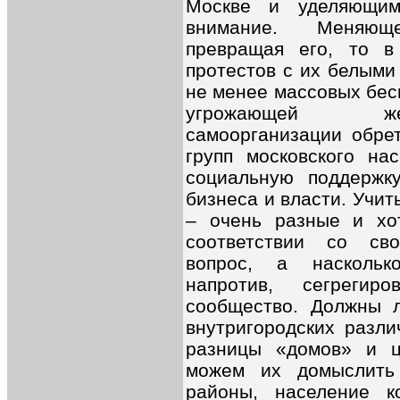
Москве и уделяющим
внимание. Меняюще
превращая его, то в
протестов с их белыми
не менее массовых бе
угрожающей жес
самоорганизации обре
групп московского на
социальную поддержк
бизнеса и власти. Учит
– очень разные и хо
соответствии со сво
вопрос, а наскольк
напротив, сегрегир
сообщество. Должны 
внутригородских разли
разницы «домов» и ц
можем их домыслить
районы, население к