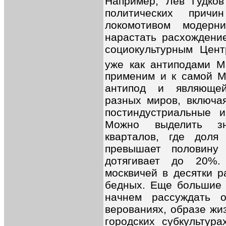
Например, Лев Гудков
политических прич
локомотивом модерн
нарастать расхождени
социокультурным Цент
уже как антиподами М
применим и к самой М
антипод и являющей
разных миров, включа
постиндустриальные и
Можно выделить зн
кварталов, где дол
превышает половину
дотягивает до 20%
москвичей в десятки 
бедных. Еще большие 
начнем рассуждать 
верованиях, образе жи
городских субкультур