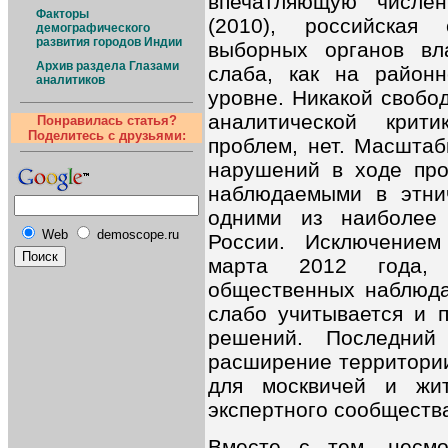
впечатляющую числен
Факторы
(2010), российская
демографического
развития городов Индии
выборных органов вла
Архив раздела Глазами
слаба, как на район
аналитиков
уровне. Никакой свобо
аналитической крит
Понравилась статья?
Поделитесь с друзьями:
проблем, нет. Масшта
нарушений в ходе пр
наблюдаемыми в этнич
одними из наиболее 
Web
demoscope.ru
России. Исключением
марта 2012 года, 
общественных наблюда
слабо учитывается и 
решений. Последний
расширение территории
для москвичей и жи
экспертного сообществ
Вместе с тем, несмо