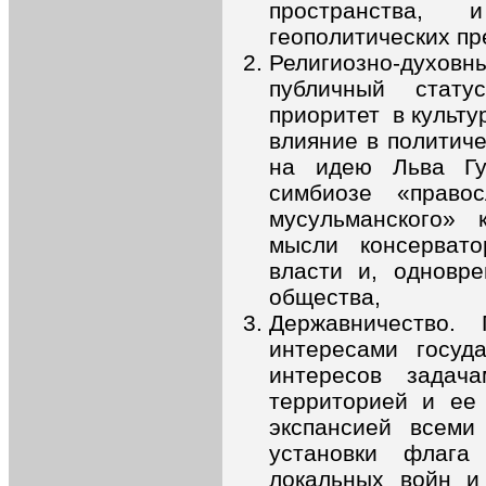
пространства, 
геополитических пр
Религиозно-духовн
публичный стату
приоритет в культу
влияние в политич
на идею Льва Гу
симбиозе «правос
мусульманского» 
мысли консервато
власти и, одновре
общества,
Державничество.
интересами госуд
интересов задач
территорией и ее
экспансией всеми
установки флаг
локальных войн и