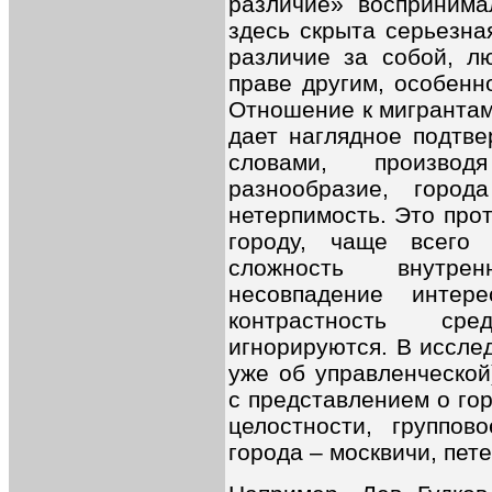
различие» воспринима
здесь скрыта серьезна
различие за собой, л
праве другим, особенн
Отношение к мигрантам 
дает наглядное подтв
словами, произво
разнообразие, город
нетерпимость. Это про
городу, чаще всего
сложность внутрен
несовпадение инте
контрастность ср
игнорируются. В исслед
уже об управленческой
с представлением о го
целостности, группов
города – москвичи, пет