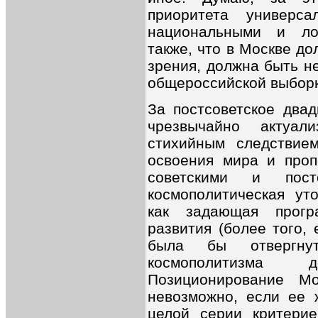
приоритета универс
национальными и ло
также, что в Москве до
зрения, должна быть н
общероссийской выборк
За постсоветское два
чрезвычайно актуал
стихийным следствием
освоения мира и проп
советскими и пост
космополитическая ут
как задающая прогр
развития (более того, 
была бы отвергнут
космополитизма до
Позиционирование Мо
невозможно, если ее 
целой серии критерие