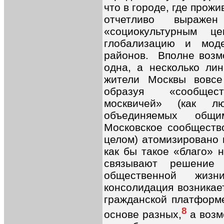
что в городе, где прожи
отчетливо выраже
«социокультурным ц
глобализацию и мод
районов. Вполне возм
одна, а несколько ли
жители Москвы вовсе
образуя «сообщест
москвичей» (как лю
объединяемых общ
Московское сообщество
целом) атомизировано 
как бы такое «благо» 
связывают решение
общественной жизн
консолидация возникает
гражданской платформе
8
основе разных,
а возм