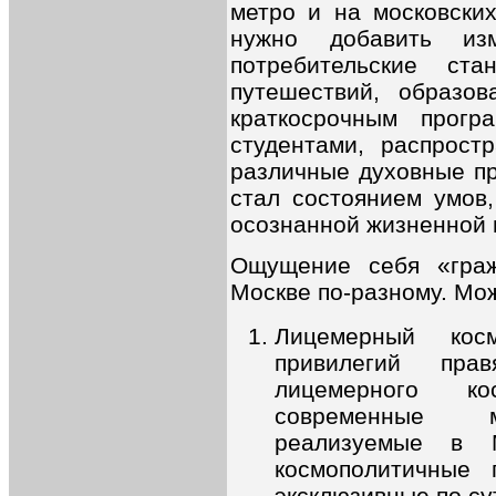
метро и на московски
нужно добавить из
потребительские ст
путешествий, образо
краткосрочным прог
студентами, распрост
различные духовные пр
стал состоянием умов
осознанной жизненной 
Ощущение себя «граж
Москве по-разному. Мо
Лицемерный кос
привилегий пра
лицемерного к
современные м
реализуемые в М
космополитичные
эксклюзивные по су