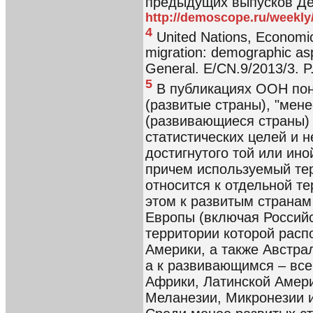
предыдущих выпусков Де
http://demoscope.ru/weekl
4
United Nations, Economic
migration: demographic asp
General. E/CN.9/2013/3. P.
5
В публикациях ООН пон
(развитые страны), "мен
(развивающиеся страны)
статистических целей и н
достигнутого той или ино
причем используемый тер
относится к отдельной т
этом к развитым странам
Европы (включая Россий
территории которой расп
Америки, а также Австр
а к развивающимся – все
Африки, Латинской Амери
Меланезии, Микронезии 