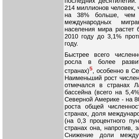
последних десятилетий.
214 миллионов человек, 
на 38% больше, чем 
международных мигр
населения мира растет 
2010 году до 3,1% про
году.
Быстрее всего численн
росла в более разви
5
странах)
, особенно в С
Наименьший рост числе
отмечался в странах Л
бассейна (всего на 5,4%
Северной Америке - на 8
роста общей численнос
странах, доля междунар
(на 0,3 процентного пун
странах она, напротив, з
Снижение доли между