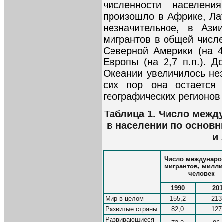
численности населен
произошло в Африке, Лат
незначительное, в Ази
мигрантов в общей числ
Северной Америки (на 4
Европы (на 2,7 п.п.). 
Океании увеличилось незн
сих пор она остается
географических регионов
Таблица 1. Число межд
в населении по основн
и
Число междунар
мигрантов, милл
человек
1990
20
Мир в целом
155,2
213
Развитые страны
82,0
127
Развивающиеся