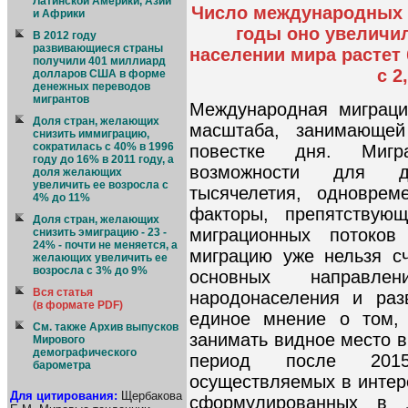
Латинской Америки, Азии
Число международных м
и Африки
годы оно увеличил
В 2012 году
развивающиеся страны
населении мира растет
получили 401 миллиард
с 2
долларов США в форме
денежных переводов
мигрантов
Международная миграци
Доля стран, желающих
масштаба, занимающе
снизить иммиграцию,
сократилась с 40% в 1996
повестке дня. Мигр
году до 16% в 2011 году, а
возможности для д
доля желающих
увеличить ее возросла с
тысячелетия, одноврем
4% до 11%
факторы, препятствующ
Доля стран, желающих
миграционных потоков
снизить эмиграцию - 23 -
24% - почти не меняется, а
миграцию уже нельзя с
желающих увеличить ее
возросла с 3% до 9%
основных направл
Вся статья
народонаселения и раз
(в формате PDF)
единое мнение о том,
См. также Архив выпусков
занимать видное место в
Мирового
демографического
период после 201
барометра
осуществляемых в интер
Для цитирования:
Щербакова
сформулированных в 