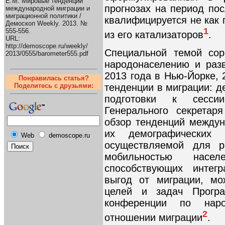
Е.М. Мировые тенденции
прогнозах на период по
международной миграции и
миграционной политики /
квалифицируется не как 
Демоскоп Weekly. 2013. №
1
555-556.
из его катализаторов
.
URL:
http://demoscope.ru/weekly/
Специальной темой сор
2013/0555/barometer555.pdf
народонаселению и раз
2013 года в Нью-Йорке, 
Понравилась статья?
Поделитесь с друзьями:
тенденции в миграции: д
подготовки к сесси
Генерального секретар
обзор тенденций междун
их демографических 
Web
demoscope.ru
осуществляемой для р
мобильностью насел
способствующих интег
выгод от миграции, мо
целей и задач Прогр
конференции по нар
2
отношении миграции
.