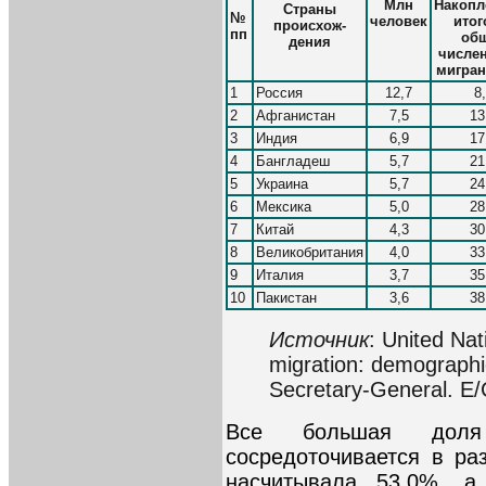
Млн
Накоп
Страны
№
человек
итог
происхож-
пп
об
дения
числе
мигран
1
Россия
12,7
8
2
Афганистан
7,5
13
3
Индия
6,9
17
4
Бангладеш
5,7
21
5
Украина
5,7
24
6
Мексика
5,0
28
7
Китай
4,3
30
8
Великобритания
4,0
33
9
Италия
3,7
35
10
Пакистан
3,6
38
Источник
: United Na
migration: demographi
Secretary-General. E/
Все большая доля 
сосредоточивается в ра
насчитывала 53,0%, 