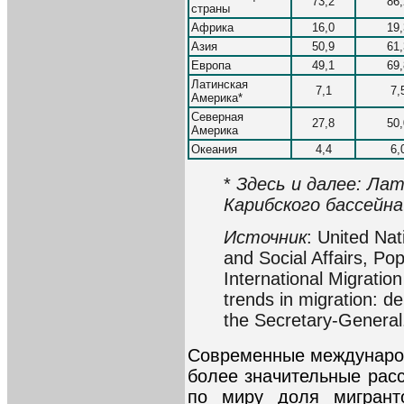
73,2
86,
страны
Африка
16,0
19,
Азия
50,9
61,
Европа
49,1
69,
Латинская
7,1
7,
Америка*
Северная
27,8
50,
Америка
Океания
4,4
6,
*
Здесь и далее: Ла
Карибского бассейна
Источник
: United Na
and Social Affairs, Pop
International Migratio
trends in migration: d
the Secretary-General
Современные междунаро
более значительные рас
по миру доля мигрант