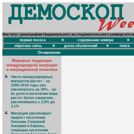
Институт демографии Национального исследовательского университет
первая полоса
содержание номера
обратная связь
доска объявлений
поиск
Оглавление
Мировые тенденции
международной миграции
и миграционной политики
Число международных
мигрантов растет – за
1990-2010 годы оно
увеличилось на 38%, - но
их доля в населении мира
растет более умеренно,
увеличившись с 2,9% до
3,1%
Миграция увеличивает
прирост населения
Океании, Северной
Америки и Европы,
сокращая население