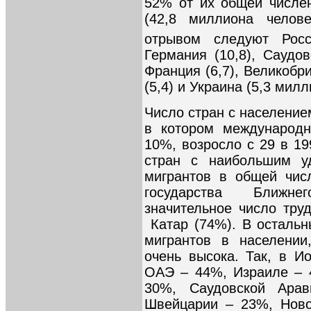
52% от их общей числе
(42,8 миллиона челов
отрывом следуют Росс
Германия (10,8), Саудов
Франция (6,7), Великобри
(5,4) и Украина (5,3 милл
Число стран с население
в котором международн
10%, возросло с 29 в 19
стран с наибольшим у
мигрантов в общей чис
государства Ближне
значительное число тру
Катар (74%). В осталь
мигрантов в населении
очень высока. Так, в И
ОАЭ – 44%, Израиле – 
30%, Саудовской Ара
Швейцарии – 23%, Ново