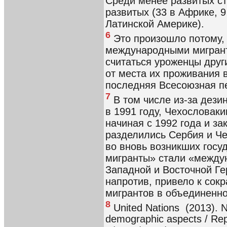
Среди менее развитых с
развитых (33 в Африке, 9
Латинской Америке).
6
Это произошло потому, 
международными мигрант
считаться уроженцы друг
от места их проживания в
последняя Всесоюзная пе
7
В том числе из-за дези
в 1991 году, Чехословаки
начиная с 1992 года и за
разделились Сербия и Че
во вновь возникших госу
мигранты» стали «межд
Западной и Восточной Ге
напротив, привело к со
мигрантов в объединенно
8
United Nations (2013). N
demographic aspects / Rep