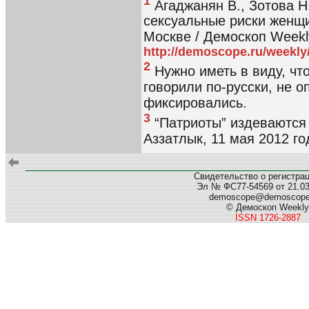
1
Агаджанян В., Зотова Н
сексуальные риски женщи
Москве / Демоскоп Weekl
http://demoscope.ru/weekly
2
Нужно иметь в виду, чт
говорили по-русски, не 
фиксировались.
3
“Патриоты” издеваются
Аззатлык, 11 мая 2012 го
Свидетельство о регистра
Эл № ФС77-54569 от 21.03.
demoscope@demoscop
© Демоскоп Weekly
ISSN 1726-2887