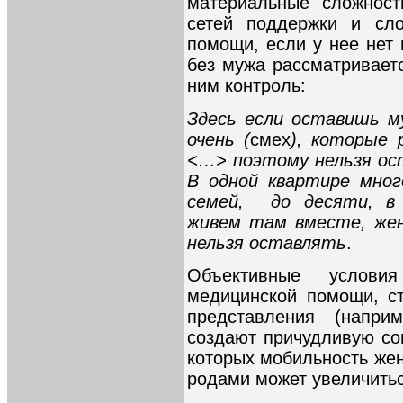
материальные сложност
сетей поддержки и сло
помощи, если у нее нет
без мужа рассматриваетс
ним контроль:
Здесь если оставишь м
очень (
смех
), которые 
<…> поэтому нельзя ост
В одной квартире мно
семей, до десяти, в
живем там вместе, же
нельзя оставлять
.
Объективные услови
медицинской помощи, с
представления (напри
создают причудливую сов
которых мобильность же
родами может увеличитьс