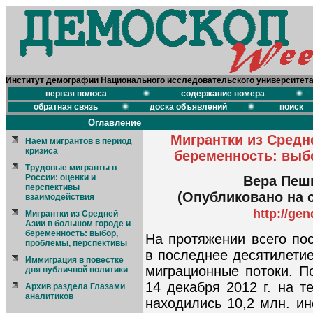
Институт демографии Национального исследовательского университет
первая полоса
содержание номера
обратная связь
доска объявлений
поиск
Оглавление
Мигрантки из Средн
Наем мигрантов в период
кризиса
беременность: выб
Трудовые мигранты в
России: оценки и
Вера Пешк
перспективы
(Опубликовано на с
взаимодействия
http://ge
Мигрантки из Средней
Азии в большом городе и
беременность: выбор,
На протяжении всего пос
проблемы, перспективы
в последнее десятилети
Иммиграция в повестке
миграционные потоки. 
дня публичной политики
14 декабря 2012 г. на 
Архив раздела Глазами
аналитиков
находились 10,2 млн. и