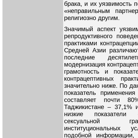
брака, и их уязвимость 
«неправильным партнер
религиозно другим.
Значимый аспект уязви
репродуктивного повед
практиками контрацепци
Средней Азии различают
последние десятиле
модернизация контрацеп
грамотность и показат
контрацептивных пра
значительно ниже. По да
показатель применения
составляет почти 8
Таджикистане – 37,1% 
низкие показатели 
сексуальной гра
институциональных у
подобной информации,