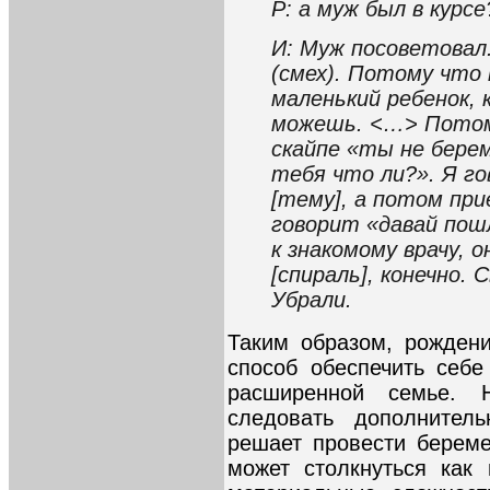
Р: а муж был в курсе
И: Муж посоветовал
(смех). Потому что
маленький ребенок,
можешь. <…> Потом 
скайпе «ты не бере
тебя что ли?». Я го
[тему], а потом при
говорит «давай пош
к знакомому врачу, о
[спираль], конечно. 
Убрали.
Таким образом, рожден
способ обеспечить себ
расширенной семье.
следовать дополнител
решает провести береме
может столкнуться как