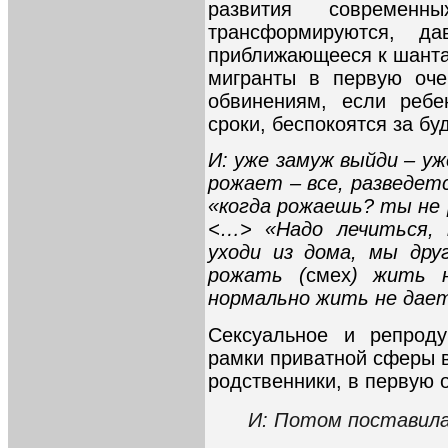
развития современн
трансформируются, да
приближающееся к шанта
мигранты в первую оче
обвинениям, если ребе
сроки, беспокоятся за бу
И: уже замуж выйди – у
рожает – все, разведетс
«когда рожаешь? ты не
<…> «Надо лечиться, 
уходи из дома, мы дру
рожать (
смех
) жить 
нормально жить не дае
Сексуальное и репроду
рамки приватной сферы 
родственники, в первую 
И: Потом поставила