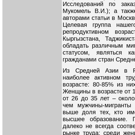
Исследований по зак
Мукомель В.И.); а так
авторами статьи в Москв
Целевая группа наше
репродуктивном возра
Кыргызстана, Таджикис
обладать различным ми
статусом, являться к
гражданами стран Средне
Из Средней Азии в 
наиболее активном тру
возрасте: 80-85% из ни
Женщины в возрасте от 1
от 26 до 35 лет – окол
чем мужчины-мигранты 
выше доля тех, кто им
высшее образование. 
далеко не всегда соотв
рынке труда: среди жен