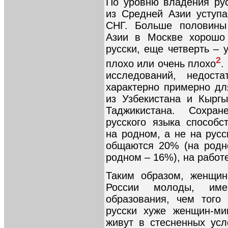
По уровню владения ру
из Средней Азии уступ
СНГ. Больше половины
Азии в Москве хорошо 
русски, еще четверть –
2
плохо или очень плохо
.
исследований, недоста
характерно примерно дл
из Узбекистана и Кырг
Таджикистана. Сохра
русского языка способ
на родном, а не на русс
общаются 20% (на родн
родном – 16%), на работ
Таким образом, женщин
России молоды, име
образования, чем того 
русски хуже женщин-ми
живут в стесненных ус