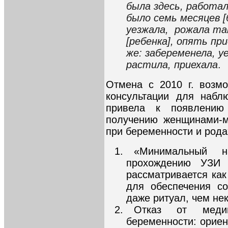
была здесь, работа
было семь месяцев [
уезжала, рожала т
[ребенка], опять пр
же: забеременела, у
растила, приехала
.
Отмена с 2010 г. возм
консультации для набл
привела к появлению 
получению женщинами-м
при беременности и рода
«Минимальный н
прохождению УЗИ 
рассматривается ка
для обеспечения со
даже ритуал, чем не
Отказ от меди
беременности: орие