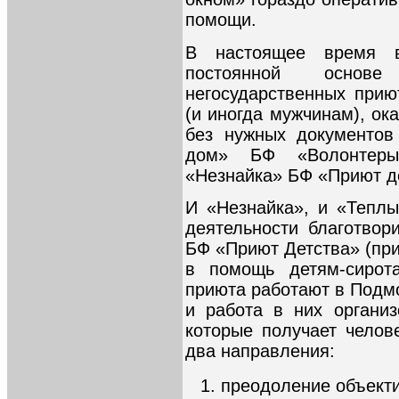
помощи.
В настоящее время 
постоянной основ
негосударственных при
(и иногда мужчинам), ок
без нужных документов
дом» БФ «Волонтеры
«Незнайка» БФ «Приют д
И «Незнайка», и «Тепл
деятельности благотвор
БФ «Приют Детства» (при
в помощь детям-сирот
приюта работают в Подмо
и работа в них организ
которые получает челов
два направления:
преодоление объекти