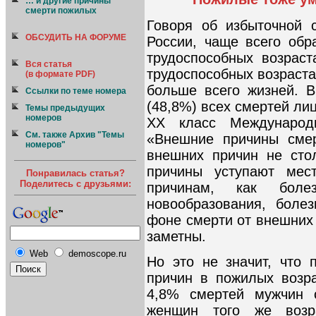
… и другие причины
смерти пожилых
Говоря об избыточной 
ОБСУДИТЬ НА ФОРУМЕ
России, чаще всего об
трудоспособных возраст
Вся статья
трудоспособных возраста
(в формате PDF)
больше всего жизней. В
Ссылки по теме номера
(48,8%) всех смертей лиц
Темы предыдущих
номеров
XX класс Международ
См. также Архив "Темы
«Внешние причины смер
номеров"
внешних причин не сто
причины уступают мес
Понравилась статья?
Поделитесь с друзьями:
причинам, как болез
новообразования, боле
фоне смерти от внешних 
заметны.
Web
demoscope.ru
Но это не значит, что
причин в пожилых возра
4,8% смертей мужчин 
женщин того же возр