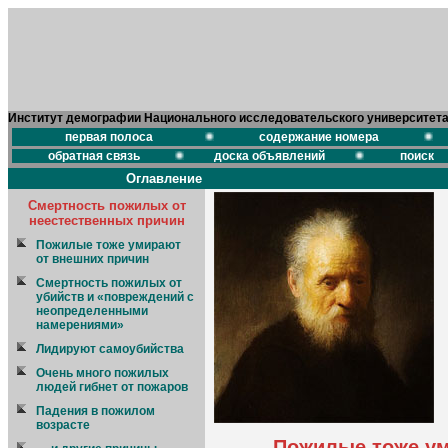
Институт демографии Национального исследовательского университет
первая полоса
содержание номера
обратная связь
доска объявлений
поиск
Оглавление
Смертность пожилых от
неестественных причин
Пожилые тоже умирают
от внешних причин
Смертность пожилых от
убийств и «повреждений с
неопределенными
намерениями»
Лидируют самоубийства
Очень много пожилых
людей гибнет от пожаров
Падения в пожилом
возрасте
Пожилые тоже ум