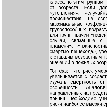
класса по этим группам,
от возраста. Если для
«утопления», «случайн
происшествия, не св
максимальные коэффици
трудоспособных возрас
для групп причин «паден
случаи, связанные с
пламени», «транспортн
смертью пешехода», ув
к старшим возрастным г
значений в пожилых возр
Тот факт, что риск уме
увеличивается с возрас
изучать смертность от
особенности. Аналог
направленных на предотв
причин, необходимо уч
риски наиболее высоки с