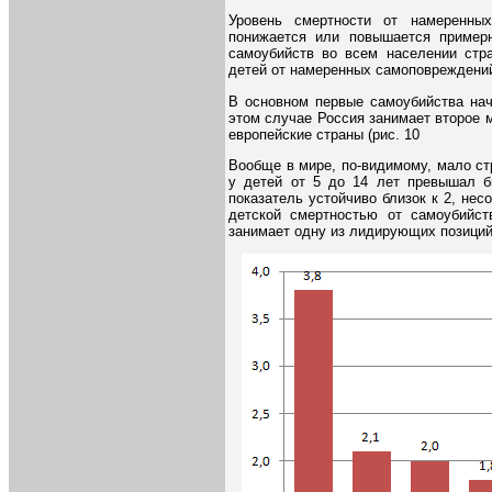
Уровень смертности от намеренны
понижается или повышается примерн
самоубийств во всем населении стра
детей от намеренных самоповреждений
В основном первые самоубийства нач
этом случае Россия занимает второе 
европейские страны (рис. 10
Вообще в мире, по-видимому, мало ст
у детей от 5 до 14 лет превышал бы
показатель устойчиво близок к 2, нес
детской смертностью от самоубийст
занимает одну из лидирующих позиций 