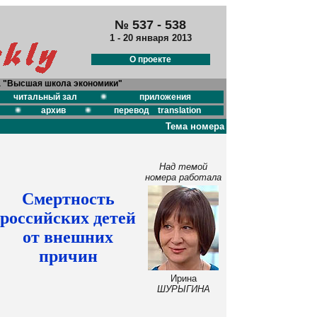
№ 537 - 538
1 - 20 января 2013
О проекте
а "Высшая школа экономики"
читальный зал
приложения
архив
перевод translation
Тема номера
Над темой
номера работала
Смертность
российских детей
от внешних
причин
Ирина
ШУРЫГИНА