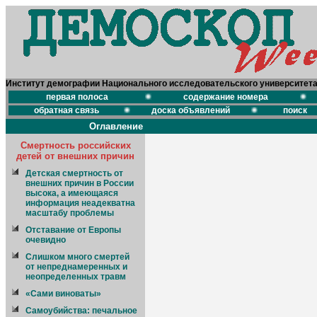
Институт демографии Национального исследовательского университет
первая полоса
содержание номера
обратная связь
доска объявлений
поиск
Оглавление
Смертность российских
детей от внешних причин
Детская смертность от
внешних причин в России
высока, а имеющаяся
информация неадекватна
масштабу проблемы
Отставание от Европы
очевидно
Слишком много смертей
от непреднамеренных и
неопределенных травм
«Сами виноваты»
Самоубийства: печальное