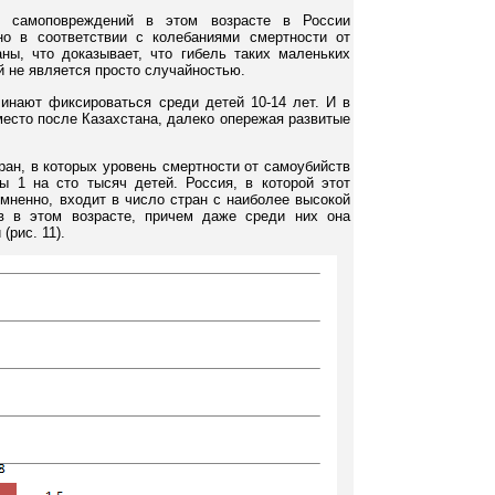
х самоповреждений в этом возрасте в России
о в соответствии с колебаниями смертности от
ны, что доказывает, что гибель таких маленьких
 не является просто случайностью.
инают фиксироваться среди детей 10-14 лет. И в
место после Казахстана, далеко опережая развитые
ран, в которых уровень смертности от самоубийств
 1 на сто тысяч детей. Россия, в которой этот
омненно, входит в число стран с наиболее высокой
в в этом возрасте, причем даже среди них она
(рис. 11).