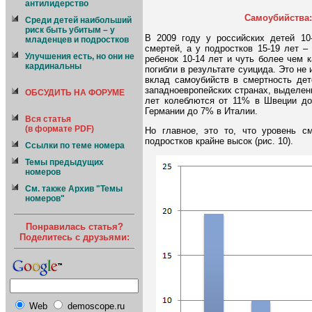
антилидерство
Самоубийства:
Среди детей наибольший
риск быть убитым – у
В 2009 году у российских детей 10
младенцев и подростков
смертей, а у подростков 15-19 лет 
Улучшения есть, но они не
ребенок 10-14 лет и чуть более чем
кардинальны
погибли в результате суицида. Это не
вклад самоубийств в смертность дет
западноевропейских странах, выделенн
ОБСУДИТЬ НА ФОРУМЕ
лет колеблются от 11% в Швеции до
Германии до 7% в Италии.
Вся статья
(в формате PDF)
Но главное, это то, что уровень с
подростков крайне высок (рис. 10).
Ссылки по теме номера
Темы предыдущих
номеров
См. также Архив "Темы
номеров"
Понравилась статья?
Поделитесь с друзьями:
Web
demoscope.ru