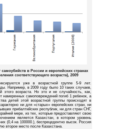
т самоубийств в России и европейских странах
селения соответствующего возраста), 2009
ксируются уже в возрастной группе 5-9 лет.
ды. Например, в 2009 году было 10 таких случаев,
й этого возраста. Но это и не случайность, как,
от намеренных самоповреждений погиб 1 ребенок, а
тва детей этой возрастной группы происходят в
характерно ни для «старых» европейских стран, ни
ывших прибалтийских республик, ни для стран СНГ,
крайней мере, из тех, которые предоставляют свою
ючением является Казахстан, в котором уровень
их (0,4 на 100000.), беспрецедентно высок. Россия
лю второе место после Казахстана.