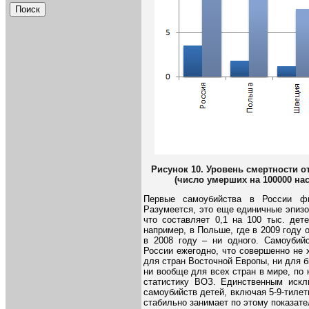
Рисунок 1
0
. Уровень смертности о
(число умерших на 100000 на
Первые самоубийства в России фи
Разумеется, это еще единичные эпизо
что составляет 0,1 на 100 тыс. дете
например, в Польше, где в 2009 году 
в 2008 году – ни одного. Самоубийс
России ежегодно, что совершенно не 
для стран Восточной Европы, ни для б
ни вообще для всех стран в мире, по 
статистику ВОЗ. Единственным искл
самоубийств детей, включая 5-9-тилетн
стабильно занимает по этому показате