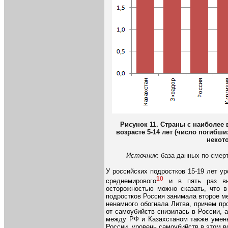
Рисунок 1
1
. Страны с наиболее
возрасте 5-14 лет (число погибших
некото
Источник
: база данных по сме
У российских подростков 15-19 лет у
10
среднемирового
и в пять раз вы
осторожностью можно сказать, что в
подростков Россия занимала второе ме
ненамного обогнала Литва, причем пр
от самоубийств снизилась в России, а
между РФ и Казахстаном также умень
России, уровень самоубийств в этом во