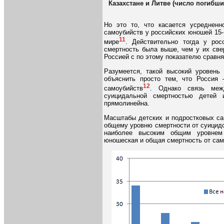
Казахстане и Литве (число погибших
Но это то, что касается усредненн
самоубийств у российских юношей 15-
11
мире
. Действительно тогда у рос
смертность была выше, чем у их свер
Россией с по этому показателю сравня
Разумеется, такой высокий уровень
объяснить просто тем, что Россия
12
самоубийств
. Однако связь меж
суицидальной смертностью детей
прямолинейна.
Масштабы детских и подростковых са
общему уровню смертности от суицидов 
наиболее высоким общим уровнем 
юношеская и общая смертность от сам