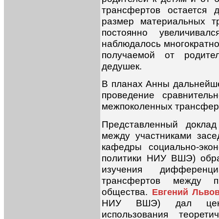
трансфертов остается 
размер материальных т
постоянно увеличива
наблюдалось многократн
получаемой от родител
дедушек.
В планах Анны дальнейше
проведение сравнитель
межпоколенных трансферт
Представленный доклад
между участниками засе
кафедры социально-эко
политики НИУ ВШЭ) обр
изучения дифференц
трансфертов между п
общества.
Евгений Льво
НИУ ВШЭ) дал ценн
использования теорет