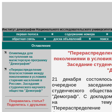
Институт демографии Национального исследовательского университет
первая полоса
содержание номера
обратная связь
доска объявлений
поиск
Оглавление
"Перераспределен
Олимпиада для
поступления на
поколениями в условия
магистерскую программу
Заседание студен
"Демография"
"
«Перераспределение
благосостояния между
поколениями в условиях
21 декабря состоялось
старения населения в
России». Заседание
очередное заседание
студенческого научного
студенческого общества
общества "Демограф"
"Демограф". С докладом
Понравилась статья?
на тему
Поделитесь с друзьями:
"Перераспределение