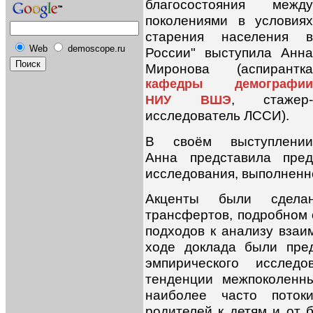
благосостояния между
поколениями в условиях
старения населения в
Web
demoscope.ru
России" выступила Анна
Миронова (аспирантка
кафедры демографии
, стажер-
НИУ ВШЭ
исследователь ЛССИ).
В своём выступлении
Анна представила пред
исследования, выполненн
Акценты были сдела
трансфертов, подробном 
подходов к анализу взаи
ходе доклада были пре
эмпирического исслед
тенденции межпоколенн
наиболее часто поток
родителей к детям и от 