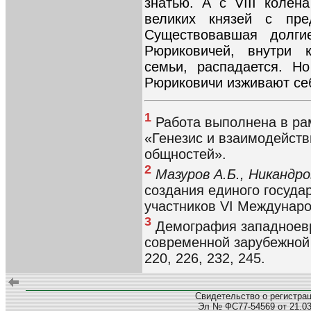
знатью. А с VIII колен
великих князей с пред
Существовавшая долги
Рюриковичей, внутри к
семьи, распадается. Н
Рюриковичи изживают се
1
Работа выполнена в р
«Генезис и взаимодейств
общностей».
2
Мазуров А.Б., Никандр
создания единого государ
участников VI Междунар
3
Демография западноевр
современной зарубежной 
220, 226, 232, 245.
Свидетельство о регистра
Эл № ФС77-54569 от 21.03.