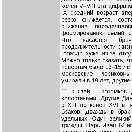
колен V–VIII эта цифра м
IX средний возраст вп
резко снижается, сост
снижение определял
формированию семей св
Что касается бра
продолжительности жизн
гораздо хуже из-за отс
Можно только сказать, ч
невестам было 13–15 лет,
московские Рюриковн
умирали в 19 лет, другие
11 князей – потомков 
холостяками. Другие Да
с XIII по конец XVI в.
браков. Дважды в брак
удельных. Один великий
трижды. Царь Иван IV и
число семей превышало 