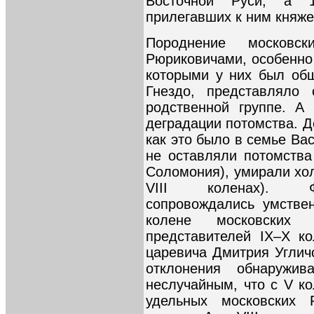
Восточной Руси, а 
прилегавших к ним княже
Породнение московс
Рюриковичами, особенно 
которыми у них был об
Гнездо, представляло 
родственной группе. А
деградации потомства. Д
как это было в семье Ва
не оставляли потомства
Соломония), умирали хол
VIII коленах). Фи
сопровождались умстве
колене московских 
представителей IX–X к
царевича Дмитрия Углич
отклонения обнаружив
неслучайным, что с V к
удельных московских 