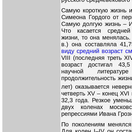
Самую короткую жизнь и
Симеона Гордого от пер
Самую долгую жизнь – Ив
Что касается средней
жизни, то она менялась. 
в.) она составляла 41,7
виду средний возраст с
VIII (последняя треть XI
возраст достигал 43,
научной литерату
продолжительность жизни
лет) оказывается невер
четверть XV – конец XVI 
32,3 года. Резкое умен
двух коленах московс
репрессиями Ивана Грозн
По поколениям менялся
Для колен I–IV он сост