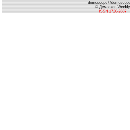
demoscope@demoscop
© Демоскоп Weekly
ISSN 1726-2887