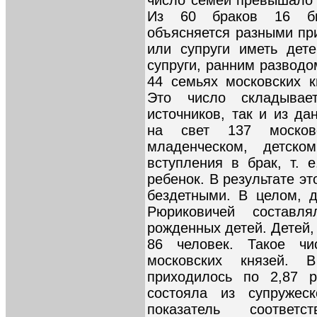
Из 60 браков 16 бы
объясняется разными пр
или супруги иметь дет
супруги, ранним разводо
44 семьях московских 
Это число складывае
источников, так и из д
на свет 137 москов
младенческом, детско
вступления в брак, т. 
ребенок. В результате эт
бездетными. В целом, д
Рюриковичей состав
рожденных детей. Детей,
86 человек. Такое ч
московских князей.
приходилось по 2,87 р
состояла из супружес
показатель соответ