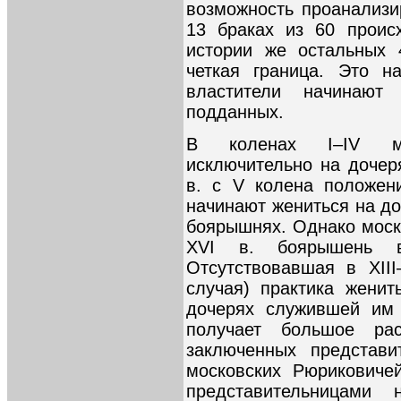
возможность проанализи
13 браках из 60 проис
истории же остальных 
четкая граница. Это н
властители начинают
подданных.
В коленах I–IV мо
исключительно на дочер
в. с V колена положен
начинают жениться на до
боярышнях. Однако моск
XVI в. боярышень 
Отсутствовавшая в XII
случая) практика жени
дочерях служившей им 
получает большое рас
заключенных представи
московских Рюриковиче
представительницами 