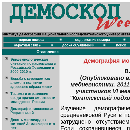
Институт демографии Национального исследовательского университет
первая полоса
содержание номера
обратная связь
доска объявлений
поиск
Оглавление
Демография мо
Эпидемиологическая
ситуация по наркомании в
Российской Федерации в
В
2000-2010 гг.
(
Опубликовано в
Борьба с курением как
элемент политики
медиевистики, 2011,
здорового образа жизни
участников VI ме
Травмы и отравления
"Комплексный подхо
среди причин смертности
молодежи в России
Изучение демографи
Демография московских
Рюриковичей
средневековой Руси в п
Десять миллиардов
затруднено отсутствие
жителей Земли через сто
Если сохранившиеся п
лет