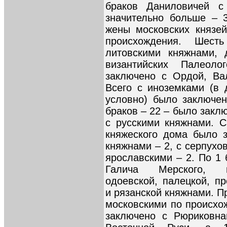
браков Даниловичей с
значительно больше – 
жены московских князей
происхождения. Шес
литовскими княжнами, 
византийских Палеол
заключено с Ордой, Ва
Всего с иноземками (в 
условно) было заключе
браков – 22 – было зак
с русскими княжнами. С
княжеского дома было 
княжнами – 2, с серпухов
ярославскими – 2. По 1 
Галича Мерского, ни
одоевской, палецкой, пр
и рязанской княжнами. П
московскими по происхо
заключено с Рюриковна