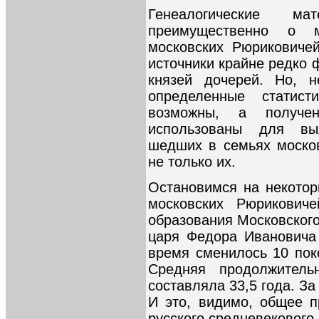
Генеалогические м
преимущественно о м
московских Рюриковиче
источники крайне редко 
князей дочерей. Но, н
определенные статист
возможны, а получе
использованы для вы
шедших в семьях москов
не только их.
Остановимся на некотор
московских Рюрикович
образования Московского 
царя Федора Ивановича в
время сменилось 10 пок
Средняя продолжитель
составляла 33,5 года. За
И это, видимо, общее п
русского средневекового