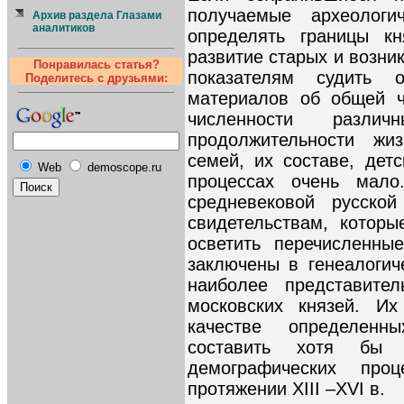
получаемые археолог
Архив раздела Глазами
аналитиков
определять границы кн
развитие старых и возни
Понравилась статья?
показателям судить 
Поделитесь с друзьями:
материалов об общей ч
численности различ
продолжительности жи
семей, их составе, дет
Web
demoscope.ru
процессах очень мало
средневековой русско
свидетельствам, котор
осветить перечисленны
заключены в генеалогич
наиболее представите
московских князей. Их
качестве определенн
составить хотя бы 
демографических пр
протяжении XIII –XVI в.