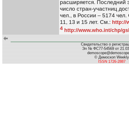
расширяется. Последний эт
число стран-участниц дос
чел., в России – 5174 чел
11, 13 и 15 лет. См.:
http:/
4
http://www.who.int/chp/gsh
Свидетельство о регистра
Эл № ФС77-54569 от 21.03.
demoscope@demoscop
© Демоскоп Weekly
ISSN 1726-2887