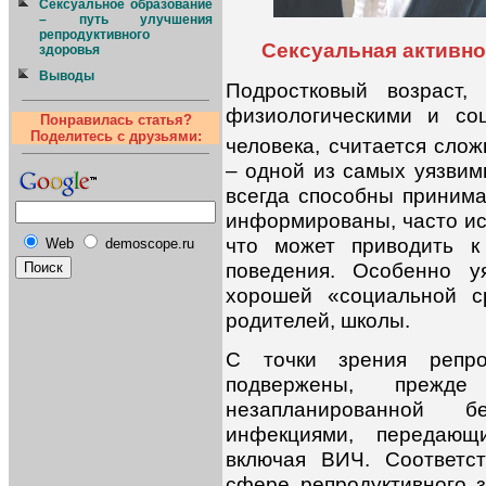
Сексуальное образование
– путь улучшения
репродуктивного
Сексуальная активно
здоровья
Выводы
Подростковый возраст,
физиологическими и со
Понравилась статья?
Поделитесь с друзьями:
человека, считается сло
– одной из самых уязвим
всегда способны принима
информированы, часто и
что может приводить к
Web
demoscope.ru
поведения. Особенно у
хорошей «социальной с
родителей, школы.
С точки зрения репрод
подвержены, прежде
незапланированной 
инфекциями, передающ
включая ВИЧ. Соответс
сфере репродуктивного з