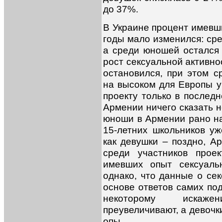
до 37%.
В Украине процент имевш
годы мало изменился: сре
а среди юношей остался 
рост сексуальной активно
остановился, при этом с
на высоком для Европы у
проекту только в последн
Армении ничего сказать н
юноши в Армении рано н
15-летних школьников уж
как девушки – поздно, А
среди участников прое
имевших опыт сексуальн
однако, что данные о се
основе ответов самих по
некоторому искаже
преувеличивают, а девочк
опы