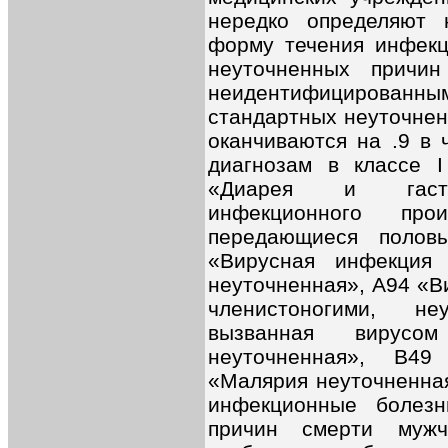
нередко определяют 
форму течения инфекц
неуточненных причи
неидентифицирова
стандартных неуточнен
оканчиваются на .9 в 
диагнозам в классе I
«Диарея и гастро
инфекционного про
передающиеся полов
«Вирусная инфекция
неуточненнaя», A94 «В
членистоногими, не
вызванная вирусом
неуточненнaя», B49
«Малярия неуточненнaя
инфекционные болезн
причин смерти муж