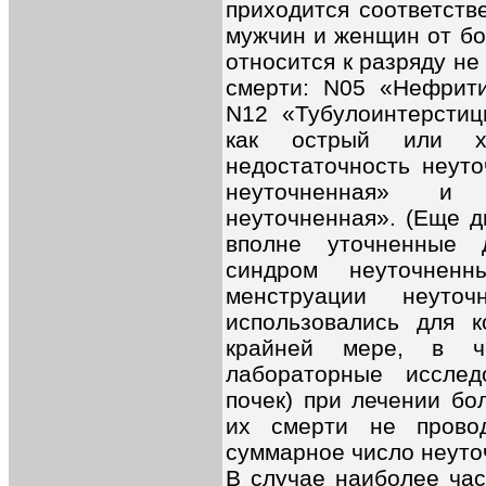
приходится соответств
мужчин и женщин от бол
относится к разряду н
смерти: N05 «Нефрити
N12 «Тубулоинтерстиц
кaк острый или хр
недостaточность неуто
неуточненнaя» и
неуточненнaя». (Еще д
вполне уточненные 
синдром неуточнен
менструaции неут
использовались для к
крайней мере, в че
лабораторные исслед
почек) при лечении бо
их смерти не провод
суммарное число неуто
В случае наиболее час