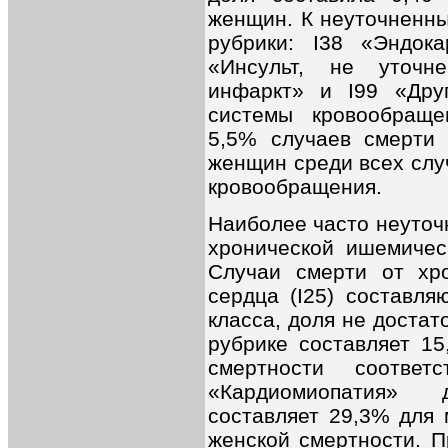
женщин. К неуточненны
рубрики: I38 «Эндока
«Инсульт, не уточн
инфаркт» и I99 «Дру
системы кровообраще
5,5% случаев смерти
женщин среди всех слу
кровообращения.
Наиболее часто неуточ
хронической ишемичес
Случаи смерти от хр
сердца (I25) составля
класса, доля не достат
рубрике составляет 15
смертности соответ
«Кaрдиомиопaтия»
составляет 29,3% для 
женской смертности. П