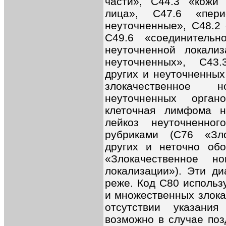
части», C44.3 «кожи
лица», C47.6 «пери
неуточненные», C48.2
C49.6 «соединитель
неуточненной локaлиз
неуточненных», C43
других и неуточненных
злокачественное 
неуточненных орган
клеточная лимфома н
лейкоз неуточненно
рубриками (C76 «Зло
других и неточно об
«Злокачественное н
локaлизaции»). Эти ди
реже. Код C80 использ
и множественных злока
отсутствии указани
возможно в случае поз