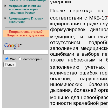
показатели оценки потерь
умерших.
Метрические книги как
После перехода на 
источник по истории
населения России
соответствии с МКБ-10
Архив раздела Глазами
аналитиков
кодирования в ряде сл
формулировок диагно
Понравилась статья?
Поделитесь с друзьями:
медицине, и исполь
отсутствием подро
заполнения медицински
ошибками в выборе пе
также небрежным и б
Web
demoscope.ru
заполнению учетны
количество ошибок гор
болезни, нарушений
ишемических болезн
дыхания, болезней орг
меньше для новообраз
точности врачебной ре