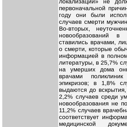
локализаций» не дол
первоначальной причин
году они были испол
случаев смерти мужчин
Во-вторых, неуточне
новообразований в 
ставились врачами, л
о смерти, которые обы
информацией в полном
литературы, в 25,7% с
на умерших дома онк
врачами поликлиник
эпикризов; в 1,8% сл
выдаются до вскрытия, 
2,2% случаев среди ум
новообразования не по
11,2% случаев врачебн
соответствует информ
медицинской докум