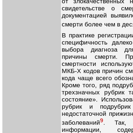
от злокачественных 
свидетельстве о см
документацией выявил
смерти более чем в дес
В практике регистраци
специфичность далеко
выбора диагноза дл
причины смерти. Пр
смертности использую
МКБ-X кодов причин сме
кода чаще всего обозн
Кроме того, ряд подру
трехзначных рубрик т
состояние». Использов
рубрик и подрубрик
недостаточной прижизн
9
заболеваний
. Так, 
информации, сод