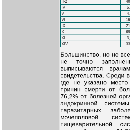
II-2
48
IV
5
V
4
VI
16
IX
21
X
69
XI
3
ХIV
33
Большинство, но не вс
не точно заполнен
выписываются врача
свидетельства. Среди 
где не указано место
причин смерти от бол
76,2% от болезней орг
эндокринной систем
паразитарных забо
мочеполовой сис
пищеварительной си