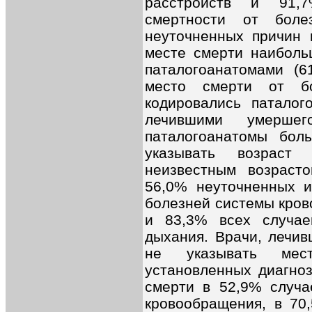
расстройств и 91,
смертности от боле
неуточненных причин 
месте смерти наиболь
паталогоанатомами (6
место смерти от бо
кодировались паталог
лечившими умерш
паталогоанатомы бо
указывать возраст
неизвестным возраст
56,0% неуточненных и
болезней системы кров
и 83,3% всех случае
дыхания. Врачи, лечи
не указывать мес
установленных диагноз
смерти в 52,9% случа
кровообращения, в 70