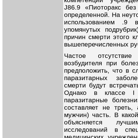
J86.9 «Пиоторaкс без
определенной. На неут
использованием .9 
упомянутых подрубрик
причин смерти этого к
вышеперечисленных ру
Частое отсутствие
возбудителя при боле
предположить, что в с
паразитарных забол
смерти будут встречат
Однако в классе I
паразитарные болезни
составляет не треть,
мужчин) часть. В како
объясняется лучш
исследований в спе
медицинских учрежден