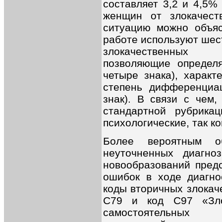
составляет 3,2 и 4,5%
женщин от злокачест
ситуацию можно объяс
работе используют шес
злокачественных 
позволяющие определя
четыре знака), характ
степень дифференциа
знак). В связи с чем,
стандартной рубрика
психологические, так к
Более вероятным о
неуточненных диагно
новообразований предс
ошибок в ходе диагнос
коды вторичных злокач
C79 и код С97 «Зло
самостоятельных 