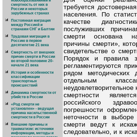
новообразованиями и
смертность от них в
требуется достоверна
России и некоторых
населения. По статис
зарубежных странах
качестве диагност
Постоянная миграция
между Россией и
послуживших причина
странами СНГ и Балтии
смерти основана на
Трудовая миграция в
Россию в первое
причины смерти», кото
десятилетие 21 века
свидетельстве о смерт
Смертность от внешних
причин смерти в России
Порядок и правила з
во второй половине 20-
регламентируются прик
начале 21 века
рядом методических 
История и особенности
классификации
отдельным класс
транспортных
происшествий
неудовлетворительное 
Динамика смертности от
смертности являет
убийств в России
российского здрав
«Род смерти не
погрешности оформлен
установлен» - ведущая
причина насильственной
неточности в выборе
смертности в России
смерти ведут к искаж
Внешние причины и
травматизм: источники
следовательно, и к ис
информации, методы и