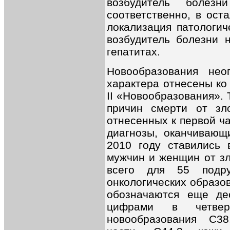
возбудитель боле
соответственно, в ост
локализация патологич
возбудитель болезни 
гепатитах.
Новообразовaния нео
хaрaктерa отнесены ко
II «Новообразования».
причин смерти от зло
отнесенных к первой ч
диагнозы, оканчивающи
2010 году ставились 
мужчин и женщин от зл
всего для 55 подру
онкологических образо
обозначаются еще де
цифрами в четверт
новообрaзовaния C38