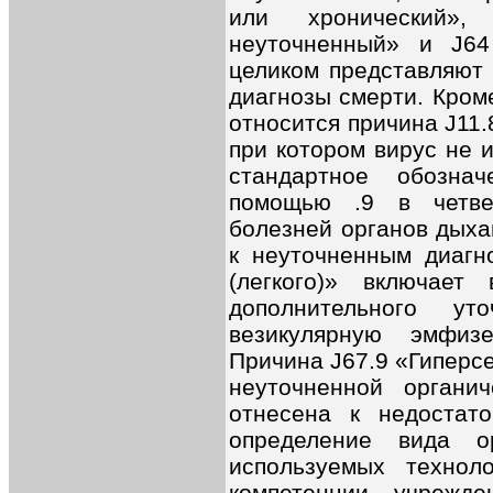
или хронический»,
неуточненный» и J64
целиком представляют 
диагнозы смерти. Кром
относится причина J11.
при котором вирус не 
стандартное обозна
помощью .9 в четве
болезней органов дыха
к неуточненным диагн
(легкого)» включае
дополнительного у
везикулярную эмфиз
Причина J67.9 «Гиперс
неуточненной орган
отнесена к недостато
определение вида о
используемых технол
компетенции учрежде