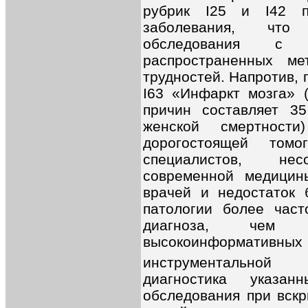
рубрик I25 и I42 п
заболевания, что 
обследования с и
распространенных м
трудностей. Напротив,
I63 «Инфaркт мозгa» 
причин составляет 3
женской смертности
дорогостоящей том
специалистов, нес
современной медицин
врачей и недостаток
патологии более част
диагноза, чем об
высокоинформатив
инструментальной д
диагностика указа
обследования при вскр