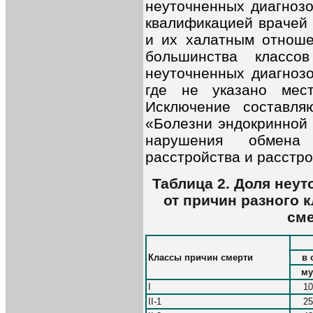
неуточненных диагнозо
квалификацией врачей 
и их халатным отноше
большинства классо
неуточненных диагнозо
где не указано мест
Исключение составл
«Болезни эндокринной 
нарушения обмена
расстройства и расстро
Таблица 2. Доля неут
от причин разного 
сме
Классы причин смерти
в 
му
I
10
II-1
25