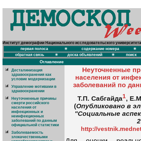
Институт демографии Национального исследовательского университет
первая полоса
содержание номера
обратная связь
доска объявлений
поиск
Оглавление
Неуточненные пр
Десталинизация
здравоохранения как
населения от инф
условие модернизации
заболеваний по да
Управление мотивами в
здравоохранении
1
Т.П. Сабгайда
, Е.
Неуточненные причины
смерти российского
(
Опубликовано в э
населения от
инфекционных и
"Социальные аспе
неинфекционных
2
заболеваний по данным
официальной статистики
http://vestnik.mednet
Заболеваемость
злокачественными
Для оценки реально