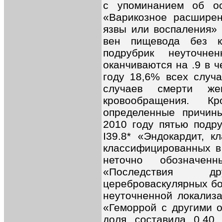
с упоминанием об ос
«Варикозное расширен
язвы или воспаления» 
вен пищевода без к
подрубрик неуточне
оканчиваются на .9 в ч
году 18,6% всех случ
случаев смерти ж
кровообращения. К
определенные причин
2010 году пятью подру
I39.8* «Эндокардит, к
классифицированных в 
неточно обозначен
«Последствия д
цереброваскулярных бо
неуточненной локализа
«Геморрой с другими 
доля составила 0,40