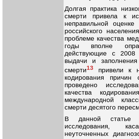
Долгая практика низко
смерти привела к ис
неправильной оценке 
российского населени
проблеме качества мед
годы вполне оправ
действующие с 2008 
выдачи и заполнения
13
смерти
привели к н
кодирования причин
проведено исследов
качества кодирован
международной клас
смерти десятого пересм
В данной статье п
исследования, ка
неуточненных диагноз