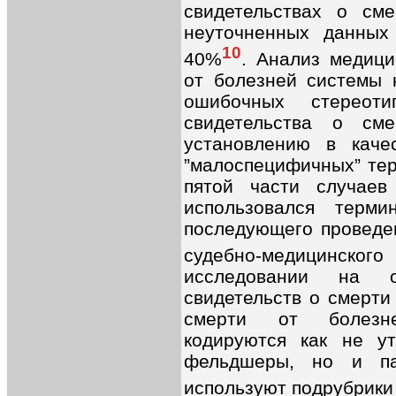
свидетельствах о см
неуточненных данных
10
40%
. Анализ медиц
от болезней системы 
ошибочных стереоти
свидетельства о см
установлению в каче
”малоспецифичных” тер
пятой части случаев
использовался терми
последующего проведен
судебно-медицинског
исследовании на о
свидетельств о смерти
смерти от болезн
кодируются как не у
фельдшеры, но и па
используют подрубрики 