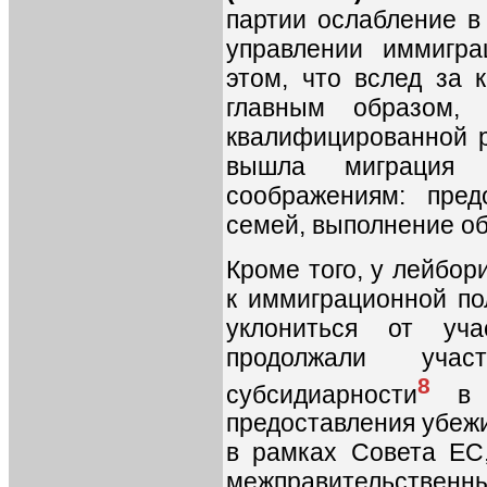
партии ослабление в
управлении иммигр
этом, что вслед за 
главным образом, 
квалифицированной р
вышла миграция 
соображениям: пред
семей, выполнение об
Кроме того, у лейбор
к иммиграционной по
уклониться от уч
продолжали уча
8
субсидиарности
в о
предоставления убеж
в рамках Совета ЕС
межправительственны