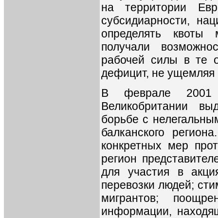
на территории Евр
субсидиарности, нац
определять квоты 
получали возможно
рабочей силы в те о
дефицит, не ущемляя 
В феврале 2001 
Великобритании вы
борьбе с нелегальны
балканского регион
конкретных мер прот
регион представител
для участия в акци
перевозки людей; ст
мигрантов; поощре
информации, находящ