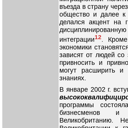
въезда в страну чере
общество и далее к 
делался акцент на г
дисциплинированн
12
интеграции
. Кроме
экономики становятс
зависят от людей со
привносить и привн
могут расширить и 
знаниях.
В январе 2002 г. вст
высококвалифиц
программы состоял
бизнесменов и ф
Великобританию. Н