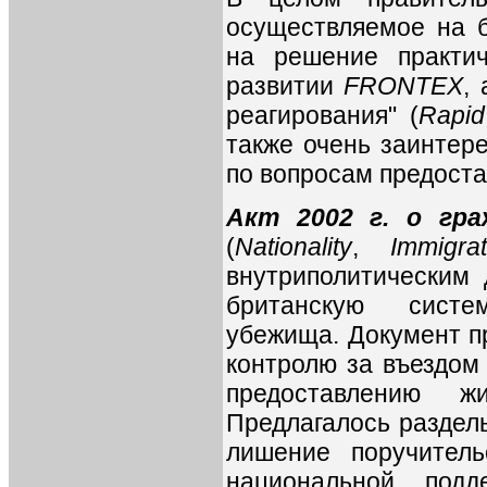
осуществляемое на б
на решение практич
развитии
FRONTEX
,
реагирования" (
Rapid
также очень заинтер
по вопросам предост
Акт 2002 г. о гра
(
Nationality
,
Immigr
внутриполитическим 
британскую систе
убежища. Документ п
контролю за въездом
предоставлению 
Предлагалось раздел
лишение поручитель
национальной подд