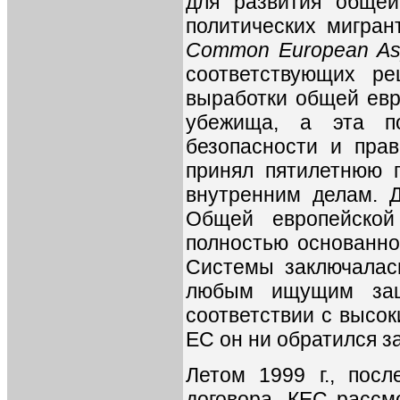
для развития общей
политических мигрант
Common European Asy
соответствующих ре
выработки общей евр
убежища, а эта п
безопасности и прав
принял пятилетнюю 
внутренним делам. 
Общей европейской
полностью основанно
Системы заключалась
любым ищущим защ
соответствии с высок
ЕС он ни обратился з
Летом 1999 г., посл
договора, КЕС рассм