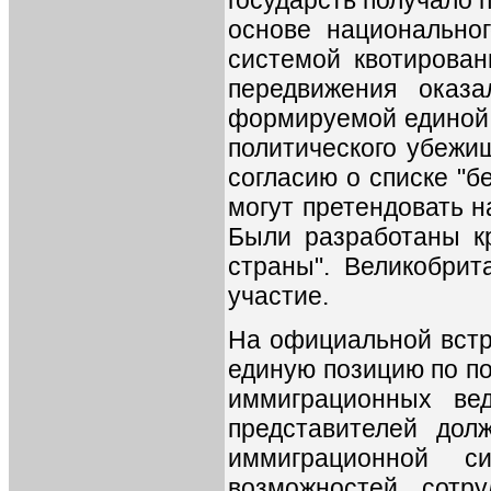
государств получало 
основе национальног
системой квотирован
передвижения оказ
формируемой единой 
политического убежи
согласию о списке "б
могут претендовать н
Были разработаны кр
страны". Великобрит
участие.
На официальной встре
единую позицию по по
иммиграционных ве
представителей до
иммиграционной 
возможностей сотр