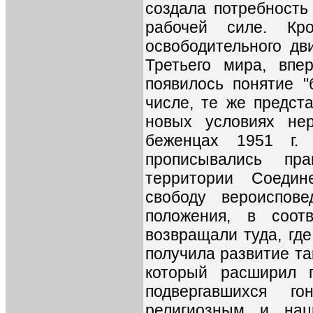
создала потребность
рабочей силе. Кр
освободительного дв
Третьего мира, впе
появилось понятие "
числе, те же предст
новых условиях не
беженцах 1951 г. 
прописывались пр
территории Соедин
свободу вероиспов
положения, в соот
возвращали туда, где
получила развитие та
который расширил п
подвергавшихся г
религиозным и нац