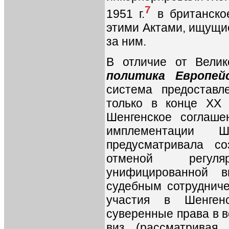
7
1951 г.
в британское
этими Актами, ищущи
за ним.
В отличие от Вели
политика Европей
система предостав
только в конце XX
Шенгенское соглаше
имплементации Ше
предусматривала с
отменой регуля
унифицированной в
судебным сотрудниче
участия в Шенгенс
суверенные права в в
виз (рассматривая