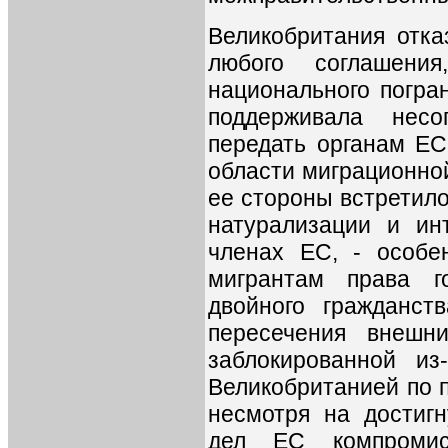
Великобритания отка
любого соглашени
национального погран
поддерживала несо
передать органам ЕС
области миграционной
ее стороны встретило
натурализации и инт
членах ЕС, - особе
мигрантам права г
двойного гражданст
пересечения внешн
заблокированной и
Великобританией по п
несмотря на достиг
дел ЕС компромис