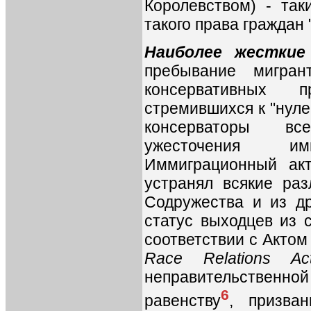
Королевством) - так
такого права граждан
Наиболее жесткие
пребывание мигра
консервативных п
стремившихся к "нул
консерваторы вс
ужесточения имми
Иммиграционный акт
устранял всякие ра
Содружества и из др
статус выходцев из 
соответствии с Актом
Race Relations Ac
неправительственной
6
равенству
, призва