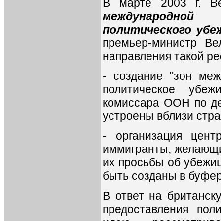
В марте 2003 г. В
международно
политического убе
премьер-министр Ве
направления такой р
- создание "зон ме
политическое убеж
комиссара ООН по де
устроены вблизи стра
- организация цент
иммигранты, желающи
их просьбы об убежи
быть созданы в буфер
В ответ на британск
предоставления пол