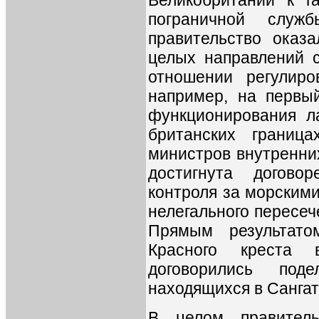
Великобритании к г
пограничной служ
правительство оказ
целых направлений с
отношении регулиро
например, на первы
функционирования л
британских границ
министров внутренни
достигнута догово
контроля за морским
нелегального пересеч
Прямым результато
Красного креста 
договорились под
находящихся в Сангат
В целом правитель