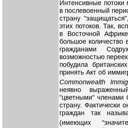
Интенсивные потоки 
в послевоенный перио
страну "защищаться"
этих потоков. Так, в
в Восточной Африке
большое количество 
гражданами Содру
возможностью перееха
побудила британских
принять Акт об иммиг
Commonwealth Immigr
неявно выраженны
"цветными" членами 
страну. Фактически о
граждан так назыв
(имеющих "значит