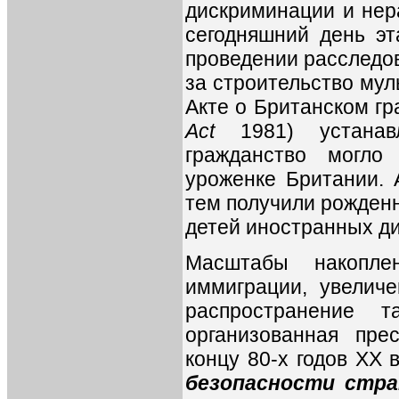
дискриминации и нер
сегодняшний день эт
проведении расследов
за строительство мул
Акте о Британском гра
Act
1981) устанавл
гражданство могло
уроженке Британии. 
тем получили рожденн
детей иностранных д
Масштабы накопле
иммиграции, увелич
распространение т
организованная пре
концу 80-х годов XX 
безопасности стр