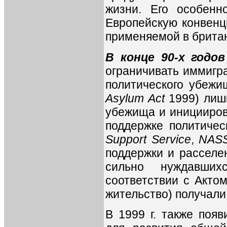
жизни. Его особенн
Европейскую конвенц
применяемой в британ
В конце 90-х годов
ограничивать иммигра
политического убежи
Asylum Act
1999) лиши
убежища и иницииров
поддержке политичес
Support Service
,
NAS
поддержки и расселе
сильно нуждавши
соответствии с Актом
жительство) получали
В 1999 г. также поя