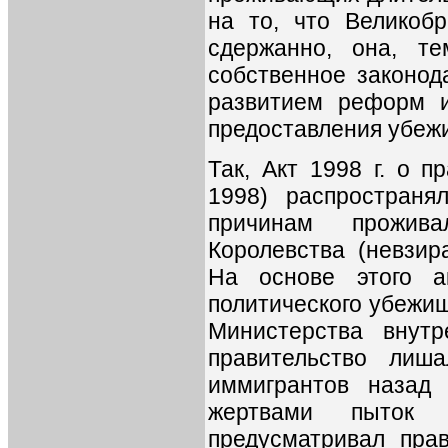
на то, что Великобр
сдержанно, она, т
собственное законода
развитием реформ и
предоставления убеж
Так, Акт 1998 г. о п
1998) распростран
причинам прожив
Королевства (невзир
На основе этого а
политического убежи
Министерства внутр
правительство лиш
иммигрантов назад
жертвами пыток 
предусматривал пра