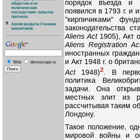
порядок въезда и 
общества и ее
политические
появился в 1793 г. и 
последствия: попытка
прогноза
"кирпичиками" фунд
Архив раздела Глазами
законодательства ст
аналитиков
Aliens Act
1905), Акт 
Aliens Registration Ac
иностранных граждан 
и Акт 1948 г. о брита
Web
demoscope.ru
2
Act
1948)
. В перв
политика Великобр
задачи. Она откры
местных элит из р
рассчитывая таким об
Лондону.
Такое положение, од
мировой войны и о