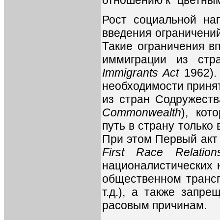
Рост социальной на
введения ограничений
Такие ограничения в
иммиграции из стр
Immigrants Act
1962).
необходимости принят
из стран Содружеств
Commonwealth
), кот
путь в страну тольк
При этом Первый акт 
First Race Relation
националистических 
общественном трансп
т.д.), а также запр
расовым причинам.