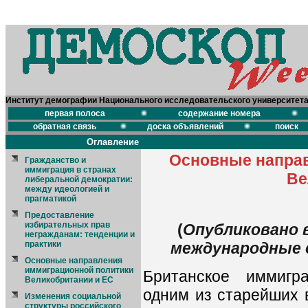
Институт демографии Национального исследовательского университет
первая полоса
содержание номера
обратная связь
доска объявлений
поиск
Оглавление
Основные направ
Гражданство и
иммиграция в странах
Ве
либеральной демократии:
между идеологией и
прагматикой
Предоставление
избирательных прав
(
Опубликовано 
негражданам: тенденции и
практики
международные о
Основные направления
иммиграционной политики
Британское иммигра
Великобритании и ЕС
одним из старейших 
Изменения социальной
структуры российского