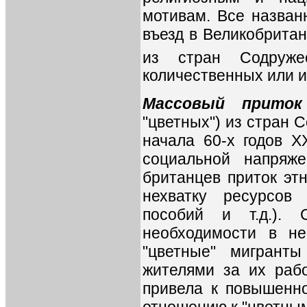
мотивам. Все назван
въезд в Великобрита
из стран Содруже
количественных или и
Массовый приток
"цветных") из стран 
начала 60-х годов X
социальной напряж
британцев приток эт
нехватку ресурсов
пособий и т.д.).
необходимости в не
"цветные" мигрант
жителями за их рабо
привела к повышенно
отношению к "цветны