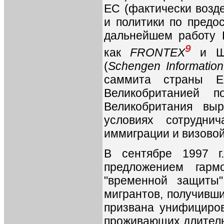
ЕС (фактически возде
и политики по предо
дальнейшем работу В
9
как
FRONTEX
и Ше
(
Schengen Informatio
саммита страны Е
Великобританией п
Великобритания вы
условиях сотрудн
иммиграции и визовой
В сентябре 1997 г
предложением гарм
"временной защиты
мигрантов, получивш
призвана унифициров
проживающих длитель