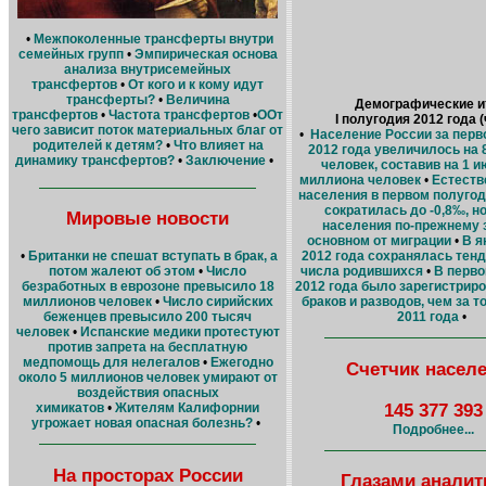
•
Межпоколенные трансферты внутри
семейных групп
•
Эмпирическая основа
анализа внутрисемейных
трансфертов
•
От кого и к кому идут
трансферты?
•
Величина
Демографические и
трансфертов
•
Частота трансфертов
•
ООт
I полугодия 2012 года (
чего зависит поток материальных благ от
•
Население России за перв
родителей к детям?
•
Что влияет на
2012 года увеличилось на 
динамику трансфертов?
•
Заключение
•
человек, составив на 1 и
миллиона человек
•
Естеств
населения в первом полугод
сократилась до -0,8‰, н
Мировые новости
населения по-прежнему 
основном от миграции
•
В я
•
Британки не спешат вступать в брак, а
2012 года сохранялась тен
потом жалеют об этом
•
Число
числа родившихся
•
В перво
безработных в еврозоне превысило 18
2012 года было зарегистрир
миллионов человек
•
Число сирийских
браков и разводов, чем за т
беженцев превысило 200 тысяч
2011 года
•
человек
•
Испанские медики протестуют
против запрета на бесплатную
медпомощь для нелегалов
•
Ежегодно
Счетчик насел
около 5 миллионов человек умирают от
воздействия опасных
145 377 393
химикатов
•
Жителям Калифорнии
угрожает новая опасная болезнь?
•
Подробнее...
На просторах России
Глазами аналит