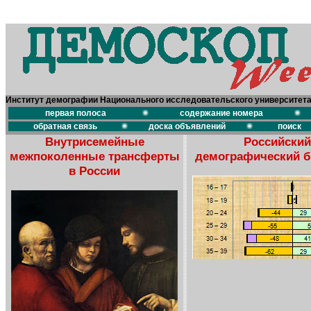
Институт демографии Национального исследовательского университет
первая полоса
содержание номера
обратная связь
доска объявлений
поиск
Внутрисемейные
Российский
межпоколенные трансферты
демографический 
в России