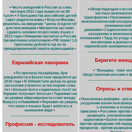
•
Число рождений в России за семь
•
Обзор подходов к исс
месяцев 2012 года выросло на 80
частных межпоколе
тысяч
•
У большинства российских детей-
трансфертов
•
Пенсионная
сирот родители живы
•
Власти Москвы
межпоколенческий альтруиз
решились на введение "ценза оседлости"
экономической
для пенсионеров
•
Мигрантов заставят
динамики
•
Социологическ
сдавать экзамен по русскому языку с
альтруизма в межпокол
2013 года
•
Онищенко насчитал в России
отношениях
•
Труд по уходу з
три миллиона алкоголиков
•
РФ теряет 1,5
воспитанию в докласс
триллиона рублей в год из-за
европейской экономическ
преждевременной смерти курильщиков
•
Берегите женщ
Евразийская панорама
•
"Женщина - тоже чел
•
По прогнозу Назарбаева, бум
представления россиян о 
рождаемости в Казахстане продлится до
2016 года
•
В Узбекистане доход на душу
населения утроился за последние семь
Опросы и отв
лет
•
Больше всего социальных льгот на
Украине получают богатые
•
Таджикистан
по уровню образованности стоит между
•
Пенсионная реформа - росс
Вануату и Намибией
•
Янукович не уверен,
ухудшения жизни пенсионер
что закон о языках будет работать в
о политике в отнош
нынешнем виде
•
приезжих
•
Россияне против
разрешить употребление
наркотиков
•
Более полови
Профессия - исследователь
против проведения гей-парад
процентов - против разреше
браков
•