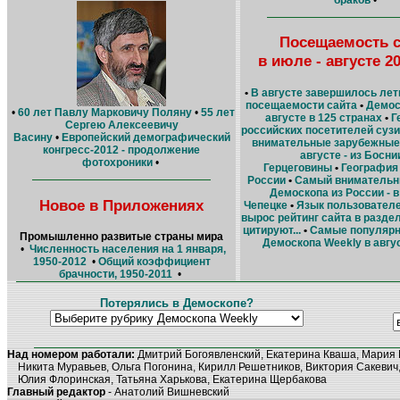
Посещаемость с
в июле - августе 2
•
В августе завершилось лет
посещаемости сайта
•
Демос
•
60 лет Павлу Марковичу Поляну
•
55 лет
августе в 125 странах
•
Г
Сергею Алексеевичу
российских посетителей суз
Васину
•
Европейский демографический
внимательные зарубежные 
конгресс-2012 - продолжение
августе - из Босни
фотохроники
•
Герцеговины
•
География
России
•
Cамый внимательн
Демоскопа из России - в
Новое в Приложениях
Чепецке
•
Язык пользовател
вырос рейтинг сайта в разде
цитируют...
•
Самые популярн
Промышленно развитые страны мира
Демоскопа Weekly в авгу
•
Численность населения на 1 января,
1950-2012
•
Общий коэффициент
брачности, 1950-2011
•
Потерялись в Демоскопе?
Над номером работали:
Дмитрий Богоявленский, Екатерина Кваша, Мария 
Никита Муравьев, Ольга Погонина, Кирилл Решетников, Виктория Сакевич,
Юлия Флоринская, Татьяна Харькова, Екатерина Щербакова
Главный редактор
- Анатолий Вишневский