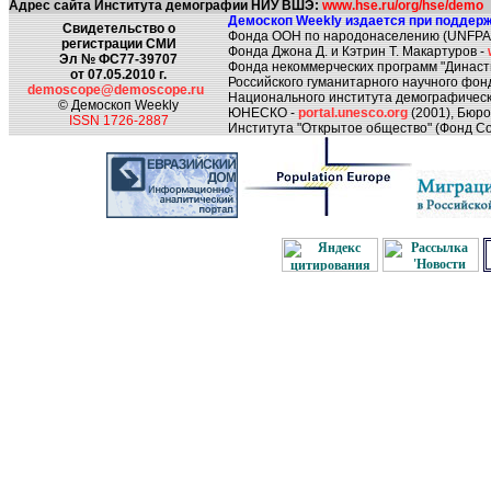
Адрес сайта Института демографии НИУ ВШЭ:
www.hse.ru/org/hse/demo
Демоскоп Weekly издается при поддерж
Свидетельство о
Фонда ООН по народонаселению (UNFPA
регистрации СМИ
Фонда Джона Д. и Кэтрин Т. Макартуров -
Эл № ФС77-39707
Фонда некоммерческих программ "Династ
от 07.05.2010 г.
Российского гуманитарного научного фон
demoscope@demoscope.ru
Национального института демографическ
© Демоскоп Weekly
ЮНЕСКО -
portal.unesco.org
(2001), Бюр
ISSN 1726-2887
Института "Открытое общество" (Фонд Со