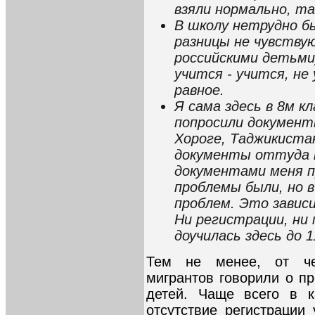
взяли нормально, т
В школу нетрудно б
разницы не чувствую
российскими детьми).
учится - учится, не 
равное.
Я сама здесь в 8м к
попросили документы
Хороге, Таджикистан
документы оттуда п
документами меня п
проблемы были, но в
проблем. Это завис
Ни регистрации, ни 
доучилась здесь до 1
Тем не менее, от че
мигрантов говорили о п
детей. Чаще всего в к
отсутствие регистрации 