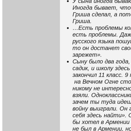
У сына иногда быва
Иногда бывает, что
Гриша сделал, а по
Гриша.
…Есть проблемы кон
есть проблемы. Даж
русского языка пош
то он достанет свой
зарежет».
Сыну было два года,
садик, и школу здес
закончил 11 класс. 
на Вечном Огне сто
никому не интересн
взяли. Одноклассник
зачем ты туда идеш
войну выиграли. Он 
себя здесь найти». 
бы хотел в Армении
не был в Армении, н