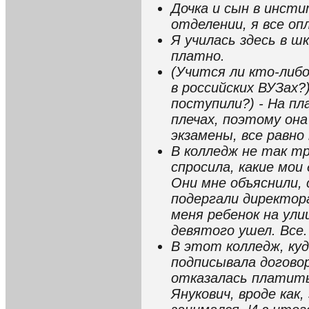
Дочка и сын в инст
отделении, я все оп
Я училась здесь в ш
платно.
(Учится ли кто-либ
в российских ВУЗах?)
поступили?) - На пл
плечах, поэтому она 
экзамены, все равно
В колледж не так т
спросила, какие мои
Они мне объяснили, 
подергали директор
меня ребенок на ули
девятого ушел. Все.
В этот колледж, куд
подписывала договор
отказалась платить
Янукович, вроде как