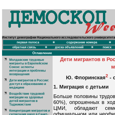
Институт демографии Национального исследовательского университет
первая полоса
содержание номера
обратная связь
доска объявлений
поиск
Оглавление
Дети мигрантов в Ро
Молдавские трудовые
мигранты в Европейском
м
Союзе: аспекты
интеграции и проблемы
возвращения
2
Ю. Флоринская
- 
Дети мигрантов в России:
доступ к образованию и
1. Миграция с детьми
медицине
Воздействие трудовой
Больше половины трудов
миграции на здоровье
детей мигрантов в
60%), опрошенных в хо
Таджикистане
ЦМИ, обладают семе
Концентрация мигрантов и
официальном или неофиц
сегрегация школ в Санкт-