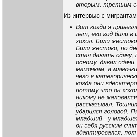
вторым, третьим с
Из интервью с мигрантам
Вот когда я привез
лет, его год били в
хохол. Били жестоко
Били жестоко, по де
стал давать сдачу, 
одному, давал сдачи
мамочкам, а мамочк
чего я категоричес
когда они вдесятеро
потому что он хохо
никому не жаловался
рассказывал. Тошнит
ударился головой. П
младший - у младшег
он себя русским счи
адаптировался, полно