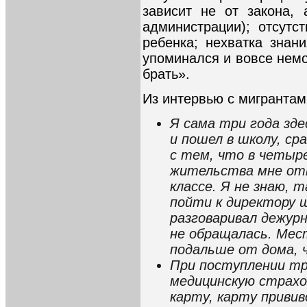
зависит не от закона,
администрации); отсутс
ребенка; нехватка знани
упоминался и вовсе немо
брать».
Из интервью с мигрантам
Я сама три года зде
и пошел в школу, ср
с тем, что в четыр
жительства мне отк
классе. Я не знаю, т
пойти к директору ш
разговаривал дежур
не обращалась. Мес
подальше от дома, 
При поступлении тр
медицинскую страхов
карту, карту привив