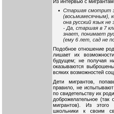
Из интервью с мигрантам
Старшая смотрит з
(восьмимесячным), к
она русский язык не 
- Да, старшая в 7 к
знает, понимает ру
(ему 6 лет, сад не 
Подобное отношение род
лишает их возможност
будущем; не получая ни
оказываются выброшены
всяких возможностей соц
Дети мигрантов, попа
правило, не испытывают
по свидетельству их род
доброжелательное (так
мигрантов). Из этого 
школьники к своим све