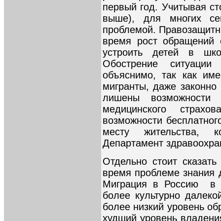
первый год. Учитывая ст
выше), для многих се
проблемой. Правозащитн
время рост обращений 
устроить детей в шк
Обострение ситуаци
объяснимо, так как им
мигранты, даже законно
лишены возможности 
медицинского страх
возможности бесплатног
месту жительства, к
Департамент здравоохра
Отдельно стоит сказат
время проблеме знания д
Миграция в Россию в п
более культурно далек
более низкий уровень об
худший уровень владения