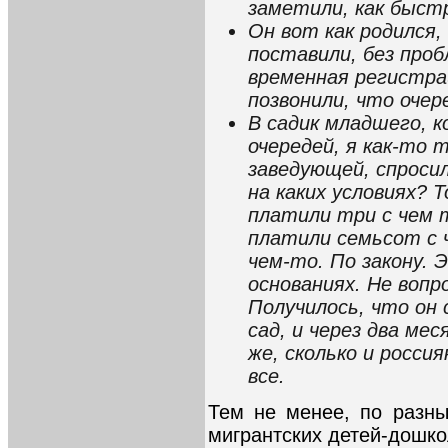
заметили, как быстр
Он вот как родился,
поставили, без проб
временная регистра
позвонили, что очер
В садик младшего, к
очередей, я как-то 
заведующей, спросил
на каких условиях? 
платили три с чем т
платили семьсот с ч
чем-то. По закону. 
основаниях. Не вопр
Получилось, что он 
сад, и через два м
же, сколько и россия
все.
Тем не менее, по разн
мигрантских детей-дошко