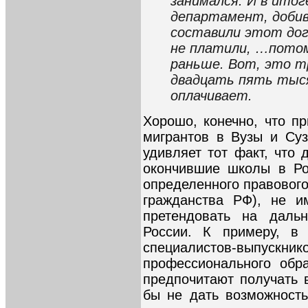
занимался. И в итог
департамент, добив
составили этот дого
не платили, …потом
раньше. Вот, это т
двадцать пять тыся
оплачивает.
Хорошо, конечно, что п
мигрантов в Вузы и Суз
удивляет тот факт, что 
окончившие школы в Ро
определенного правового
гражданства РФ), не и
претендовать на даль
России. К примеру, в 
специалистов-выпу
профессионального обр
предпочитают получать 
бы не дать возможность