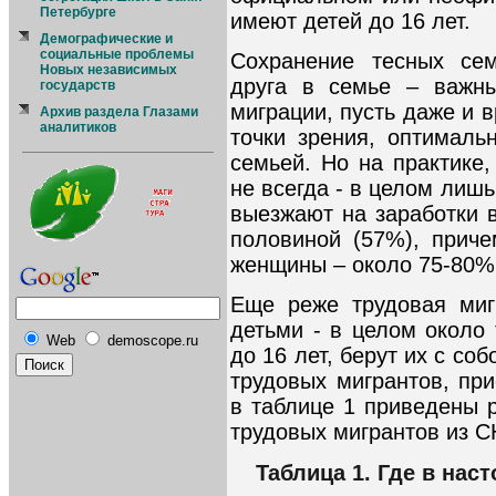
Петербурге
имеют детей до 16 лет.
Демографические и
социальные проблемы
Сохранение тесных сем
Новых независимых
друга в семье – важны
государств
миграции, пусть даже и в
Архив раздела Глазами
аналитиков
точки зрения, оптималь
семьей. Но на практике,
не всегда - в целом лиш
выезжают на заработки 
половиной (57%), прич
женщины – около 75-80%
Еще реже трудовая миг
детьми - в целом около
Web
demoscope.ru
до 16 лет, берут их с со
трудовых мигрантов, пр
в таблице 1 приведены 
трудовых мигрантов из С
Таблица 1. Где в на