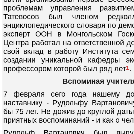
проблемам управления развитием
Татевосов был членом редкол
энциклопедического словаря по демо
эксперт ООН в Монгольском Госк
Центра работал на ответственной д
свой вклад в работу Института сем
создании уникальной кафедры эк
профессором которой был ряд лет
.
1
Вспоминая учителя
7 февраля сего года нашему дор
наставнику - Рудольфу Вартанович
бы 75 лет. Не дожив до круглой даты
приятных воспоминаний - и как о чел
Рудольф Вартанович был выпус