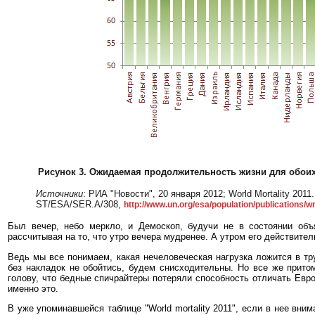
Рисунок 3. Ожидаемая продолжительность жизни для обоих п
Источники
: РИА "Новости", 20 января 2012; World Mortality 2011. 
ST/ESA/SER.A/308,
http://www.un.org/esa/population/publications
Был вечер, небо меркло, и Демоскоп, будучи не в состоянии объ
рассчитывая на то, что утро вечера мудренее. А утром его действите
Ведь мы все понимаем, какая нечеловеческая нагрузка ложится в т
без накладок не обойтись, будем снисходительны. Но все же прито
голову, что бедные спичрайтеры потеряли способность отличать Евро
именно это.
В уже упоминавшейся таблице "World mortality 2011", если в нее вни