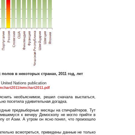
олов в некоторых странах, 2011 год, лет
United Nations publication
/wmchart2011/wmchart2011.pdf
яснить необъяснимое, решил сначала выспаться,
льно посетила удивительная догадка.
рудные предвыборные месяцы на спичрайтеров. Тут
мившемуся к вечеру Демоскопу не могло прийти в
пу от Азии. А утром он ясно понял, что произошло
мательно всмотреться, приведены данные не только