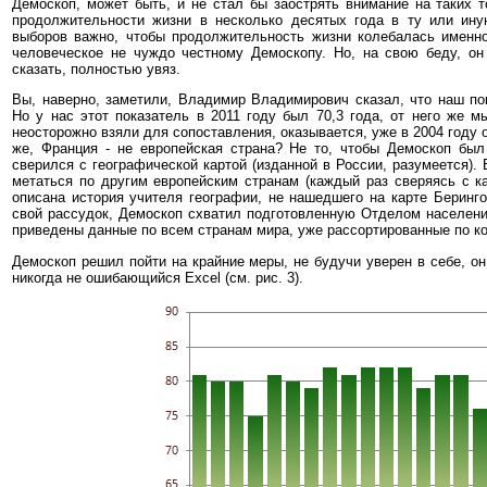
Демоскоп, может быть, и не стал бы заострять внимание на таких т
продолжительности жизни в несколько десятых года в ту или иную
выборов важно, чтобы продолжительность жизни колебалась именно 
человеческое не чуждо честному Демоскопу. Но, на свою беду, он
сказать, полностью увяз.
Вы, наверно, заметили, Владимир Владимирович сказал, что наш по
Но у нас этот показатель в 2011 году был 70,3 года, от него же 
неосторожно взяли для сопоставления, оказывается, уже в 2004 году о
же, Франция - не европейская страна? Не то, чтобы Демоскоп был 
сверился с географической картой (изданной в России, разумеется).
метаться по другим европейским странам (каждый раз сверяясь с ка
описана история учителя географии, не нашедшего на карте Беринго
свой рассудок, Демоскоп схватил подготовленную Отделом населения
приведены данные по всем странам мира, уже рассортированные по кон
Демоскоп решил пойти на крайние меры, не будучи уверен в себе, о
никогда не ошибающийся Excel (см. рис. 3).