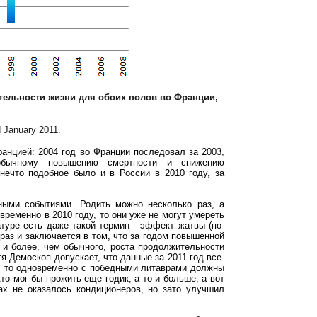
тельности жизни для обоих полов во Франции,
d January 2011.
ранцией: 2004 год во Франции последовал за 2003,
обычному повышению смертности и снижению
нечто подобное было и в России в 2010 году, за
ыми событиями. Родить можно несколько раз, а
ременно в 2010 году, то они уже не могут умереть
туре есть даже такой термин - эффект жатвы (по-
ак раз и заключается в том, что за годом повышенной
, и более, чем обычного, роста продолжительности
я Демоскоп допускает, что данные за 2011 год все-
ак, то одновременно с победными литаврами должны
кто мог бы прожить еще годик, а то и больше, а вот
ах не оказалось кондиционеров, но зато улучшил