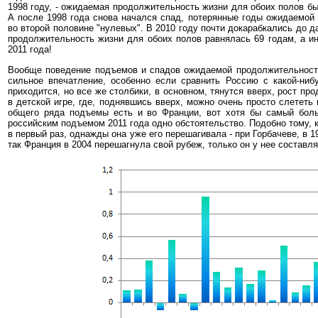
1998 году, - ожидаемая продолжительность жизни для обоих полов был
А после 1998 года снова начался спад, потерянные годы ожидаемой
во второй половине "нулевых". В 2010 году почти докарабкались до да
продолжительность жизни для обоих полов равнялась 69 годам, а и
2011 года!
Вообще поведение подъемов и спадов ожидаемой продолжительности
сильное впечатление, особенно если сравнить Россию с какой-нибу
приходится, но все же столбики, в основном, тянутся вверх, рост про
в детской игре, где, поднявшись вверх, можно очень просто слетет
общего ряда подъемы есть и во Франции, вот хотя бы самый больш
российским подъемом 2011 года одно обстоятельство. Подобно тому, к
в первый раз, однажды она уже его перешагивала - при Горбачеве, в 1
так Франция в 2004 перешагнула свой рубеж, только он у нее составля