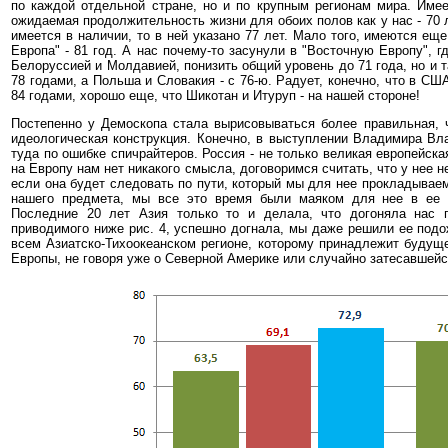
по каждой отдельной стране, но и по крупным регионам мира. Имее
ожидаемая продолжительность жизни для обоих полов как у нас - 70 л
имеется в наличии, то в ней указано 77 лет. Мало того, имеются еще
Европа" - 81 год. А нас почему-то засунули в "Восточную Европу", г
Белоруссией и Молдавией, понизить общий уровень до 71 года, но и
78 годами, а Польша и Словакия - с 76-ю. Радует, конечно, что в США
84 годами, хорошо еще, что Шикотан и Итуруп - на нашей стороне!
Постепенно у Демоскопа стала вырисовываться более правильная, 
идеологическая конструкция. Конечно, в выступлении Владимира Вл
туда по ошибке спичрайтеров. Россия - не только великая европейска
на Европу нам нет никакого смысла, договоримся считать, что у нее не
если она будет следовать по пути, который мы для нее прокладываем
нашего предмета, мы все это время были маяком для нее в ее 
Последние 20 лет Азия только то и делала, что догоняла нас п
приводимого ниже рис. 4, успешно догнала, мы даже решили ее подо
всем Азиатско-Тихоокеанском регионе, которому принадлежит будуще
Европы, не говоря уже о Северной Америке или случайно затесавшейс