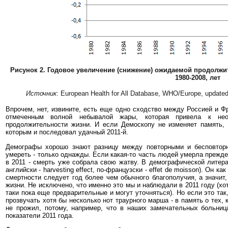
Рисунок 2. Годовое увеличение (снижение) ожидаемой продолжи
1980-2008, лет
Источник
: European Health for All Database, WHO/Europe, update
Впрочем, нет, извините, есть еще одно сходство между Россией и Ф
отмеченным волной небывалой жары, которая привела к не
продолжительности жизни. И если Демоскопу не изменяет память, 
которым и последовал удачный 2011-й.
Демографы хорошо знают разницу между повторными и бесповторн
умереть - только однажды. Если какая-то часть людей умерла преждев
в 2011 - смерть уже собрала свою жатву. В демографической литера
английски - harvesting effect, по-французски - effet de moisson). Он к
смертности следует год более чем обычного благополучия, а значит
жизни. Не исключено, что именно это мы и наблюдали в 2011 году (хот
таки пока еще предварительные и могут уточняться). Но если это т
прозвучать хотя бы несколько нот траурного марша - в память о тех, 
не прожил, потому, например, что в наших замечательных больниц
показатели 2011 года.