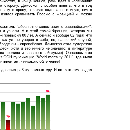
онкостях, в конце концов, речь идет о колебаниях
 сторону. Демоскоп способен понять, что в год
в ту сторону, в какую надо, а не в иную, ничто
 взялся сравнивать Россию с Францией и, можно
казатель "абсолютно сопоставим с европейскими".
мы и узнали. А в этой самой Франции, которую мы
н превысил 80 лет. А сейчас и вообще 82 года! Что
так уж не уверен в себе, но, на всякий случай,
 Вроде бы - европейская. Демоскоп стал судорожно
ртой, хотя и это ничего не значило; в литературе
ва пролива и впавшего в безумие). Опасаясь и за
 ООН публикацию "World mortality 2011", где были
тинентам, - никакого облегчения!
н доверил работу компьютеру. И вот что ему выдал