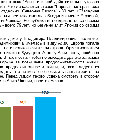
тся строка "Азия" и в ней действительно указана
ет. Что же касается строки "Европа", которая тоже
 отдельно "Северная Европа" - 80 лет и "Западная
де мы все-таки смогли, объединившись с Украиной,
 там Чешская Республика выпендривается со своими
 - всего 79 лет, но безумно злит Япония со своими
чем даже у Владимира Владимировича, политико-
адимировича имелась в виду Азия, Европа попала
я, но и великая азиатская страна. Ориентироваться
т никакого будущего. А вот у Азии - есть, особенно
. В частности, чтобы не выходить далеко за рамки
борьбе за повышение продолжительности жизни.
о продолжительности жизни, и, как следует из
ждать, что не могло не повысить наш авторитет во
е. Перед лицом такого успеха смотреть в сторону
я в Азию Японии, просто смешно.