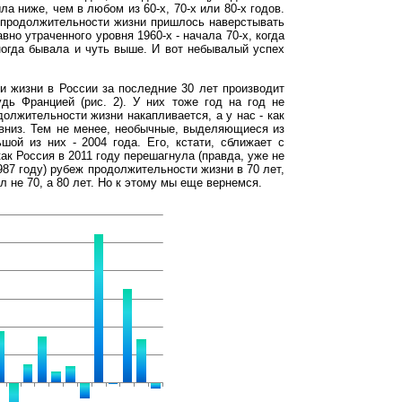
а ниже, чем в любом из 60-х, 70-х или 80-х годов.
 продолжительности жизни пришлось наверстывать
вно утраченного уровня 1960-х - начала 70-х, когда
ногда бывала и чуть выше. И вот небывалый успех
 жизни в России за последние 30 лет производит
дь Францией (рис. 2). У них тоже год на год не
должительности жизни накапливается, а у нас - как
ь вниз. Тем не менее, необычные, выделяющиеся из
ой из них - 2004 года. Его, кстати, сближает с
ак Россия в 2011 году перешагнула (правда, уже не
987 году) рубеж продолжительности жизни в 70 лет,
л не 70, а 80 лет. Но к этому мы еще вернемся.