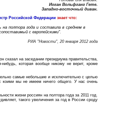
Иоган Вольфганг Гете.
Западно-восточный диван.
истр Российской Федерации
знает что:
ь на полтора года и составила в среднем в
 сопоставимый с европейскими".
РИА "Новости", 20 января 2012 года
он сказал на заседании президиума правительства,
я-нибудь, которая вообще никому не верит, кроме
тельно самые небольшие и исключительно с целью
 с коими мы не имеем ничего общего. У нас очень
ьности жизни россиян на полтора года за 2011 год.
удивляет, такого увеличения за год в России сроду