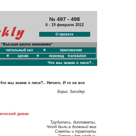
№ 497 - 498
6 - 19 февраля 2012
О проекте
а "Высшая школа экономики"
читальный зал
приложения
архив
перевод translation
Что мы знаем о лисе?..
Что мы знаем о лисе?.. Ничего. И то не все
Борис Заходер
ический диван
Трудитесь, дипломаты,
Чтоб были в должный миг
Советы и трактаты
Готовы для владык.